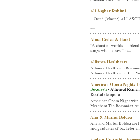
Ali Asghar Rahimi
Ostad (Master) ALI AS
I...
Alina Ciolca & Band
”A chant of worlds – a blend
songs with a drawl” is...
Alliance Healthcare
Alliance Healthcare Romani
Alliance Healthcare - the Pha
American Opera Night: 
Bucuresti
- Atheneul Roman
Recital de opera
American Opera Night with 
Meachem The Romanian At..
Ana & Marius Boldea
Ana and Marius Boldea are 
and graduates of bachelor an
Andrea Gustović – Ercego