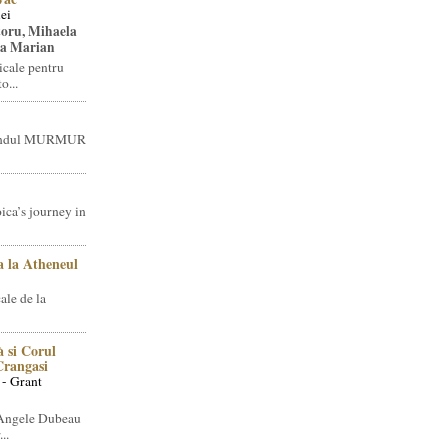
ei
toru, Mihaela
ea Marian
icale pentru
o...
brandul MURMUR
ica’s journey in
 la Atheneul
ale de la
 si Corul
 Crangasi
 - Grant
 Angele Dubeau
..