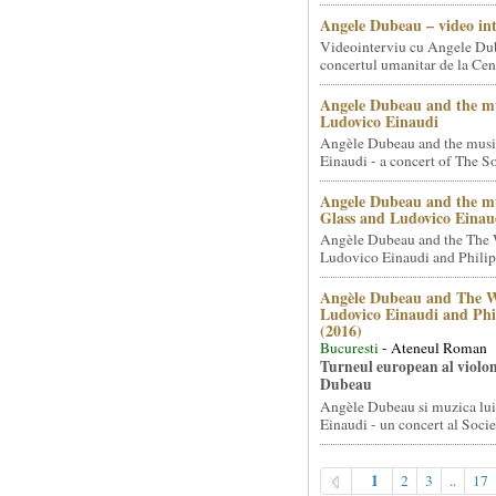
Angele Dubeau – video in
Videointerviu cu Angele Du
concertul umanitar de la Cent
Angele Dubeau and the mu
Ludovico Einaudi
Angèle Dubeau and the musi
Einaudi - a concert of The So.
Angele Dubeau and the mu
Glass and Ludovico Einau
Angèle Dubeau and the The 
Ludovico Einaudi and Philip 
Angèle Dubeau and The W
Ludovico Einaudi and Phi
(2016)
Bucuresti
- Ateneul Roman
Turneul european al violon
Dubeau
Angèle Dubeau si muzica lu
Einaudi - un concert al Societ
1
2
3
..
17