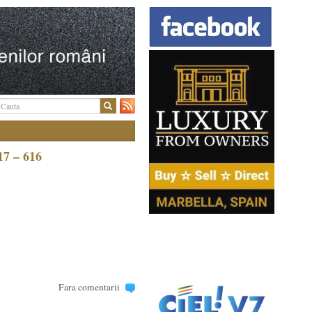
17 – 616
Fara comentarii