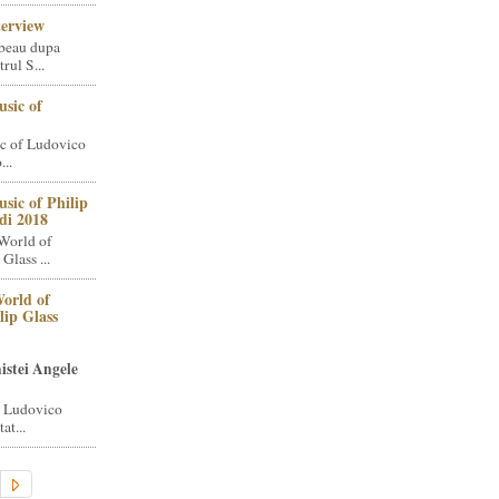
terview
beau dupa
rul S...
sic of
c of Ludovico
..
sic of Philip
di 2018
World of
Glass ...
orld of
lip Glass
istei Angele
i Ludovico
at...