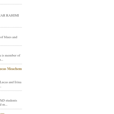
GHAR RAHIMI
 of blues and
a is member of
...
Lucas Meachem
Lucas and Irina
.
PhD students
d m...
vac