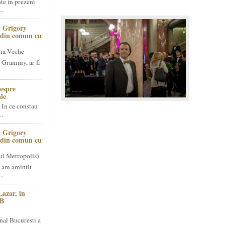
te in prezent
..
 Grigory
t din comun cu
ma Veche
 Grammy, ar fi
espre
le
 In ce constau
..
 Grigory
t din comun cu
ul Metropolis)
 am amintit
..
Lazar, in
NB
nal Bucuresti a