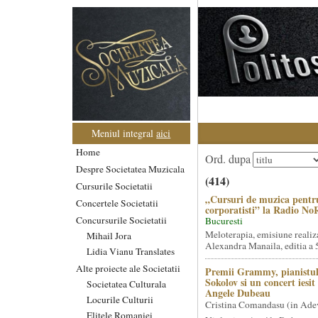
Meniul integral
aici
Home
Ord. dupa
Despre Societatea Muzicala
(414)
Cursurile Societatii
„Cursuri de muzica pentr
Concertele Societatii
corporatisti” la Radio No
Concursurile Societatii
Bucuresti
Meloterapia, emisiune realiz
Mihail Jora
Alexandra Manaila, editia a 5
Lidia Vianu Translates
Alte proiecte ale Societatii
Premii Grammy, pianistul
Sokolov si un concert iesi
Societatea Culturala
Angele Dubeau
Locurile Culturii
Cristina Comandasu (in Ade
Elitele Romaniei