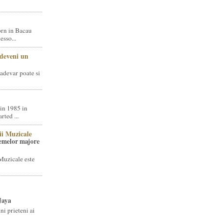
rn in Bacau
sso...
 deveni un
adevar poate si
in 1985 in
ted ...
ii Muzicale
temelor majore
Muzicale este
Jaya
i prieteni ai