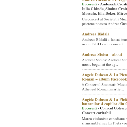
Bucuresti
- Ambasada Croati
Iulia Ghinda, Simina Croi
Moscalu, Ella Bokor, Mirc
Un concert al Societatii Muz
prietena noastra Andrea Gust
Andreea Bădală
Andreea Bădală a lansat 
în anul 2011 ca un concept ...
Andreea Stoica – about
Andreea Stoica: Andreea Sto
music began at the ag...
Angele Dubeau & La Pieta
Roman – album Facebook
// Concertul Societatii Muzic
Atheneul Roman, martie ...
Angèle Dubeau & La Pietà
batranilor si copiilor din
Bucuresti
- Conacul Golescu
Concert caritabil
Marea violonista canadiana
si ansamblul sau La Pieta vor.