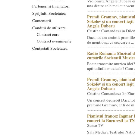
Violonista Angèle Dubeau es
una dintre cele mai cunoscut.
Parteneri si finantatori
Sprijiniti Societatea
Premii Grammy, pianistul
Comentarii
Sokolov și un concert ieși
Angele Dubeau
Conditii de utilizare
Cristina Comandasu in Dile
Contract curs
Daca tot am amintit premiile
Contract evenimente
de mentionat ca cea care a ...
Contactati Societatea
Radio Romania Muzical d
cursurile Societatii Muzica
Poate transmite muzica idei?
aptitudinile muzicale? Cum .
Premii Grammy, pianistul
Sokolov și un concert ieși
Angele Dubeau
Cristina Comandasu (in Ziar
Un concert deosebit Daca tot
premiile Grammy, ar fi de m.
Pianistul francez Ingmar 
concert la Bucuresti la T
Senso TV
Sala Media a Teatrului Natio