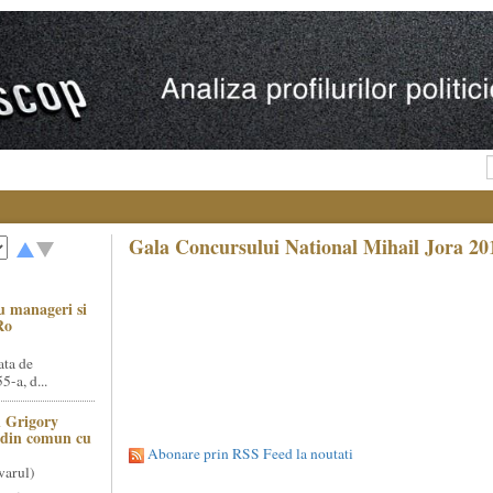
Gala Concursului National Mihail Jora 20
u manageri si
Ro
ata de
5-a, d...
 Grigory
t din comun cu
Abonare prin RSS Feed la noutati
varul)