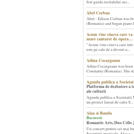
fost gazda recitalului sus...
Abel Corban
Abel - Edison Corban was bo
(Romania) and began piano le
Acum vine cineva care va
mare cantaret de opera…
"Acum vine cineva care intr-
este pe cale de a deveni u...
Adina Cocargeanu
Adina Cocargeanu was born 
Constanta (Romania). She star
Agenda publica a Societat
Platforma de dezbatere a 
ale culturii
Agenda publica a Societatii 
un proiect lansat de catre S...
Alaa si Randa
Bucuresti
Romantic Arts, Duo Cello 
Un concert pentru cei mai bun
Societatii muzicale, Alaa s...