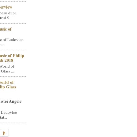
terview
beau dupa
rul S...
sic of
c of Ludovico
..
sic of Philip
di 2018
World of
Glass ...
orld of
lip Glass
istei Angele
i Ludovico
at...