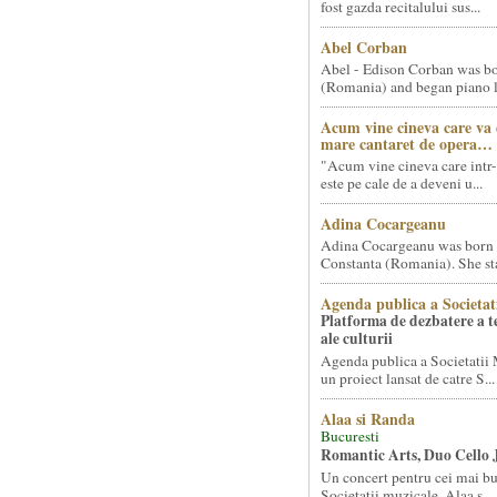
fost gazda recitalului sus...
Abel Corban
Abel - Edison Corban was bo
(Romania) and began piano le
Acum vine cineva care va
mare cantaret de opera…
"Acum vine cineva care intr-
este pe cale de a deveni u...
Adina Cocargeanu
Adina Cocargeanu was born 
Constanta (Romania). She star
Agenda publica a Societat
Platforma de dezbatere a 
ale culturii
Agenda publica a Societatii 
un proiect lansat de catre S...
Alaa si Randa
Bucuresti
Romantic Arts, Duo Cello 
Un concert pentru cei mai bun
Societatii muzicale, Alaa s...