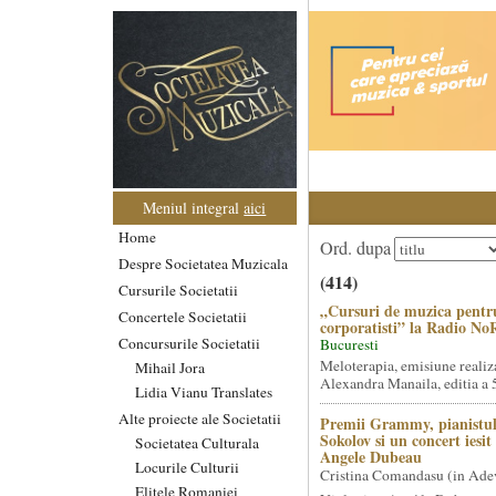
Meniul integral
aici
Home
Ord. dupa
Despre Societatea Muzicala
(414)
Cursurile Societatii
„Cursuri de muzica pentr
Concertele Societatii
corporatisti” la Radio No
Concursurile Societatii
Bucuresti
Meloterapia, emisiune realiz
Mihail Jora
Alexandra Manaila, editia a 5
Lidia Vianu Translates
Alte proiecte ale Societatii
Premii Grammy, pianistul
Sokolov si un concert iesi
Societatea Culturala
Angele Dubeau
Locurile Culturii
Cristina Comandasu (in Ade
Elitele Romaniei