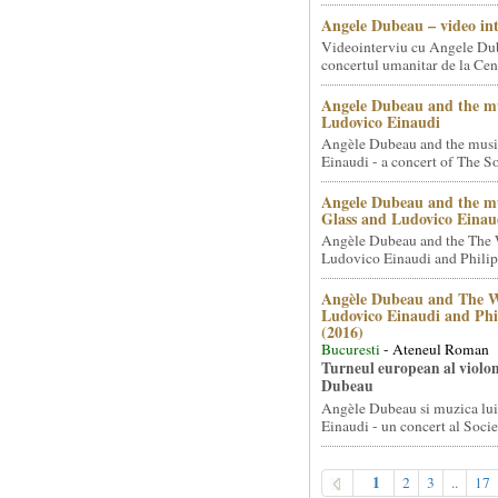
Angele Dubeau – video in
Videointerviu cu Angele Du
concertul umanitar de la Cent
Angele Dubeau and the mu
Ludovico Einaudi
Angèle Dubeau and the musi
Einaudi - a concert of The So.
Angele Dubeau and the mu
Glass and Ludovico Einau
Angèle Dubeau and the The 
Ludovico Einaudi and Philip 
Angèle Dubeau and The W
Ludovico Einaudi and Phi
(2016)
Bucuresti
- Ateneul Roman
Turneul european al violon
Dubeau
Angèle Dubeau si muzica lu
Einaudi - un concert al Societ
1
2
3
..
17