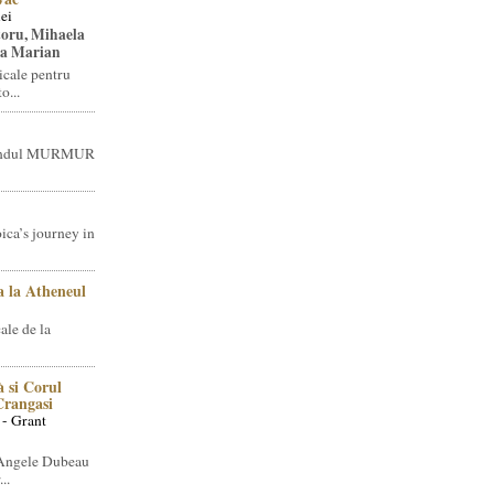
ei
toru, Mihaela
ea Marian
icale pentru
o...
brandul MURMUR
ica’s journey in
 la Atheneul
ale de la
 si Corul
 Crangasi
 - Grant
 Angele Dubeau
..