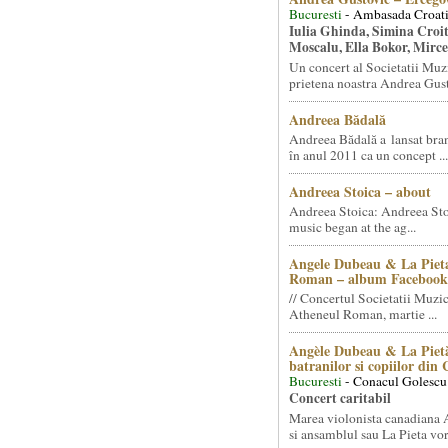
Bucuresti
- Ambasada Croati
Iulia Ghinda, Simina Croi
Moscalu, Ella Bokor, Mirc
Un concert al Societatii Muz
prietena noastra Andrea Gust
Andreea Bădală
Andreea Bădală a lansat 
în anul 2011 ca un concept ...
Andreea Stoica – about
Andreea Stoica: Andreea Sto
music began at the ag...
Angele Dubeau & La Pieta
Roman – album Facebook
// Concertul Societatii Muzic
Atheneul Roman, martie ...
Angèle Dubeau & La Pietà
batranilor si copiilor din
Bucuresti
- Conacul Golescu
Concert caritabil
Marea violonista canadiana
si ansamblul sau La Pieta vor.