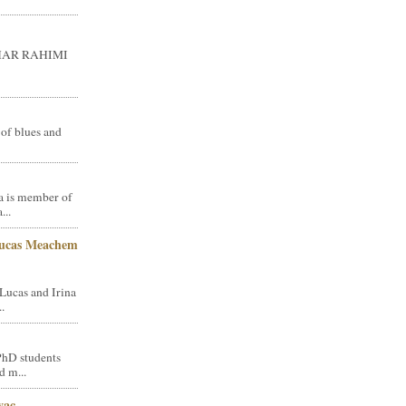
GHAR RAHIMI
 of blues and
a is member of
...
Lucas Meachem
Lucas and Irina
.
PhD students
d m...
vac