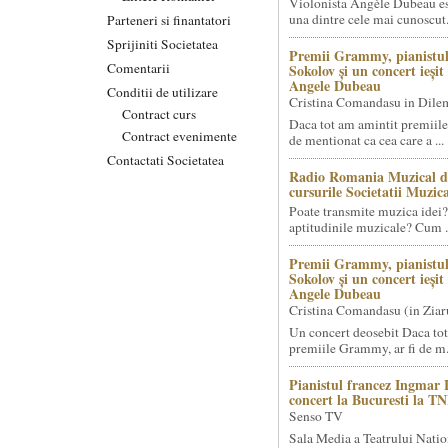
Violonista Angèle Dubeau es
una dintre cele mai cunoscut.
Parteneri si finantatori
Sprijiniti Societatea
Premii Grammy, pianistul
Comentarii
Sokolov și un concert ieși
Angele Dubeau
Conditii de utilizare
Cristina Comandasu in Dile
Contract curs
Daca tot am amintit premiile
Contract evenimente
de mentionat ca cea care a ...
Contactati Societatea
Radio Romania Muzical d
cursurile Societatii Muzica
Poate transmite muzica idei?
aptitudinile muzicale? Cum .
Premii Grammy, pianistul
Sokolov și un concert ieși
Angele Dubeau
Cristina Comandasu (in Ziar
Un concert deosebit Daca tot
premiile Grammy, ar fi de m.
Pianistul francez Ingmar 
concert la Bucuresti la T
Senso TV
Sala Media a Teatrului Natio