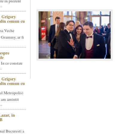
te in prezent
..
 Grigory
t din comun cu
ma Veche
 Grammy, ar fi
espre
le
 In ce constau
..
 Grigory
t din comun cu
ul Metropolis)
 am amintit
..
Lazar, in
NB
nal Bucuresti a