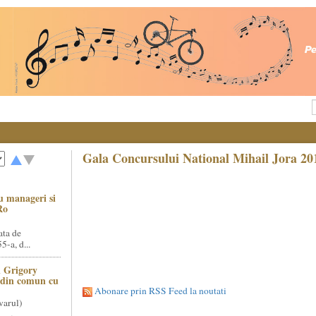
Gala Concursului National Mihail Jora 20
u manageri si
Ro
ata de
5-a, d...
 Grigory
t din comun cu
Abonare prin RSS Feed la noutati
varul)