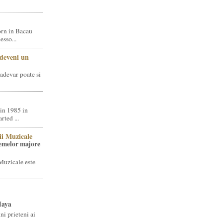
rn in Bacau
sso...
 deveni un
adevar poate si
in 1985 in
ted ...
ii Muzicale
temelor majore
Muzicale este
Jaya
i prieteni ai