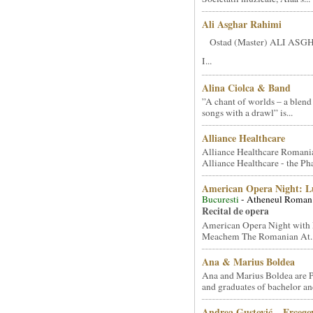
Ali Asghar Rahimi
Ostad (Master) ALI AS
I...
Alina Ciolca & Band
”A chant of worlds – a blend
songs with a drawl” is...
Alliance Healthcare
Alliance Healthcare Romani
Alliance Healthcare - the Pha
American Opera Night: 
Bucuresti
- Atheneul Roman
Recital de opera
American Opera Night with 
Meachem The Romanian At..
Ana & Marius Boldea
Ana and Marius Boldea are 
and graduates of bachelor an
Andrea Gustović – Ercego