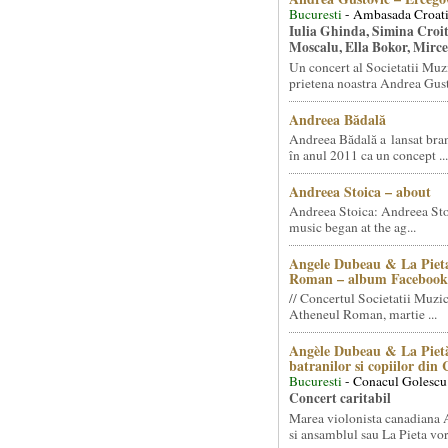
Bucuresti
- Ambasada Croati
Iulia Ghinda, Simina Croi
Moscalu, Ella Bokor, Mirc
Un concert al Societatii Muz
prietena noastra Andrea Gust
Andreea Bădală
Andreea Bădală a lansat 
în anul 2011 ca un concept ...
Andreea Stoica – about
Andreea Stoica: Andreea Sto
music began at the ag...
Angele Dubeau & La Pieta
Roman – album Facebook
// Concertul Societatii Muzic
Atheneul Roman, martie ...
Angèle Dubeau & La Pietà
batranilor si copiilor din
Bucuresti
- Conacul Golescu
Concert caritabil
Marea violonista canadiana
si ansamblul sau La Pieta vor.