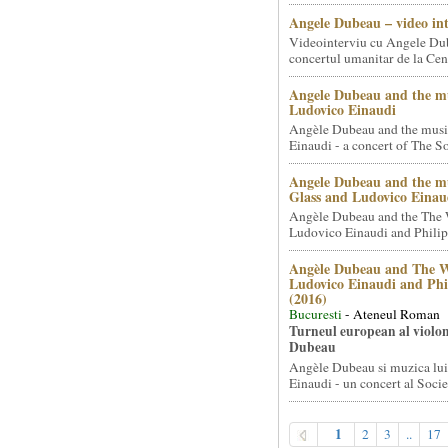
Angele Dubeau – video in
Videointerviu cu Angele Du
concertul umanitar de la Cent
Angele Dubeau and the mu
Ludovico Einaudi
Angèle Dubeau and the musi
Einaudi - a concert of The So.
Angele Dubeau and the mu
Glass and Ludovico Einau
Angèle Dubeau and the The 
Ludovico Einaudi and Philip 
Angèle Dubeau and The W
Ludovico Einaudi and Phi
(2016)
Bucuresti
- Ateneul Roman
Turneul european al violon
Dubeau
Angèle Dubeau si muzica lu
Einaudi - un concert al Societ
1
2
3
..
17