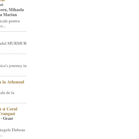
ei
toru, Mihaela
ea Marian
icale pentru
o...
brandul MURMUR
ica’s journey in
 la Atheneul
ale de la
 si Corul
 Crangasi
 - Grant
 Angele Dubeau
..