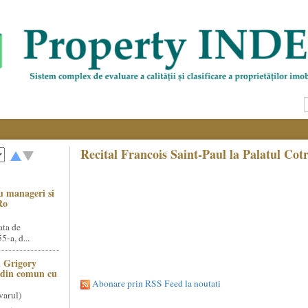
Recital Francois Saint-Paul la Palatul Cot
u manageri si
Ro
ata de
5-a, d...
 Grigory
t din comun cu
Abonare prin RSS Feed la noutati
varul)