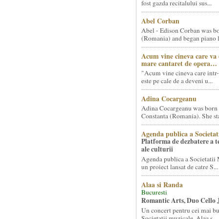
fost gazda recitalului sus...
Abel Corban
Abel - Edison Corban was bo
(Romania) and began piano le
Acum vine cineva care va
mare cantaret de opera…
"Acum vine cineva care intr-
este pe cale de a deveni u...
Adina Cocargeanu
Adina Cocargeanu was born 
Constanta (Romania). She star
Agenda publica a Societat
Platforma de dezbatere a 
ale culturii
Agenda publica a Societatii 
un proiect lansat de catre S...
Alaa si Randa
Bucuresti
Romantic Arts, Duo Cello 
Un concert pentru cei mai bun
Societatii muzicale, Alaa s...