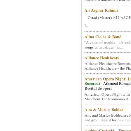
Ali Asghar Rahimi
Ostad (Master) ALI AS
I...
Alina Ciolca & Band
”A chant of worlds – a blend
songs with a drawl” is...
Alliance Healthcare
Alliance Healthcare Romani
Alliance Healthcare - the Pha
American Opera Night: 
Bucuresti
- Atheneul Roman
Recital de opera
American Opera Night with 
Meachem The Romanian At..
Ana & Marius Boldea
Ana and Marius Boldea are 
and graduates of bachelor an
Andrea Gustović – Ercego