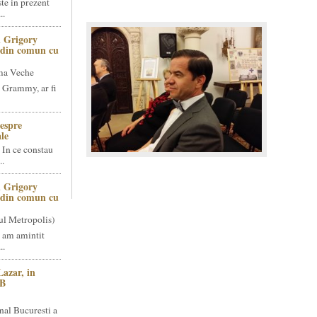
te in prezent
..
 Grigory
t din comun cu
ma Veche
 Grammy, ar fi
espre
le
 In ce constau
..
 Grigory
t din comun cu
ul Metropolis)
 am amintit
..
Lazar, in
NB
nal Bucuresti a