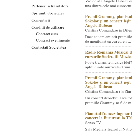
Violonista Angèle Dubeau es
una dintre cele mai cunoscut.
Parteneri si finantatori
Sprijiniti Societatea
Premii Grammy, pianistul
Comentarii
Sokolov și un concert ieși
Angele Dubeau
Conditii de utilizare
Cristina Comandasu in Dile
Contract curs
Daca tot am amintit premiile
Contract evenimente
de mentionat ca cea care a ...
Contactati Societatea
Radio Romania Muzical d
cursurile Societatii Muzica
Poate transmite muzica idei?
aptitudinile muzicale? Cum .
Premii Grammy, pianistul
Sokolov și un concert ieși
Angele Dubeau
Cristina Comandasu (in Ziar
Un concert deosebit Daca tot
premiile Grammy, ar fi de m.
Pianistul francez Ingmar 
concert la Bucuresti la T
Senso TV
Sala Media a Teatrului Natio