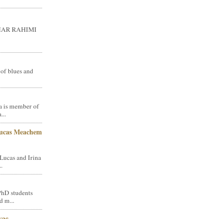
GHAR RAHIMI
 of blues and
a is member of
...
Lucas Meachem
Lucas and Irina
.
PhD students
d m...
vac