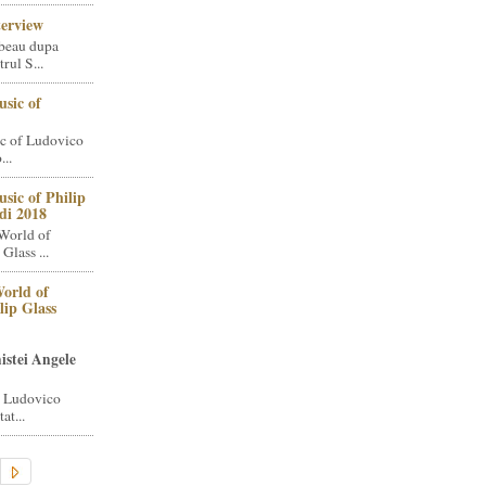
terview
beau dupa
rul S...
sic of
c of Ludovico
..
sic of Philip
di 2018
World of
Glass ...
orld of
lip Glass
istei Angele
i Ludovico
at...