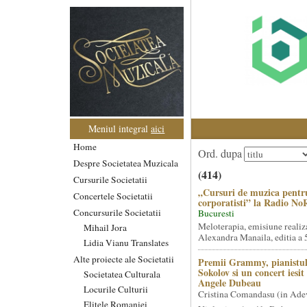
Meniul integral
aici
Home
Ord. dupa
Despre Societatea Muzicala
(414)
Cursurile Societatii
„Cursuri de muzica pentr
Concertele Societatii
corporatisti” la Radio No
Concursurile Societatii
Bucuresti
Meloterapia, emisiune realiz
Mihail Jora
Alexandra Manaila, editia a 5
Lidia Vianu Translates
Alte proiecte ale Societatii
Premii Grammy, pianistul
Sokolov si un concert iesi
Societatea Culturala
Angele Dubeau
Locurile Culturii
Cristina Comandasu (in Ade
Elitele Romaniei