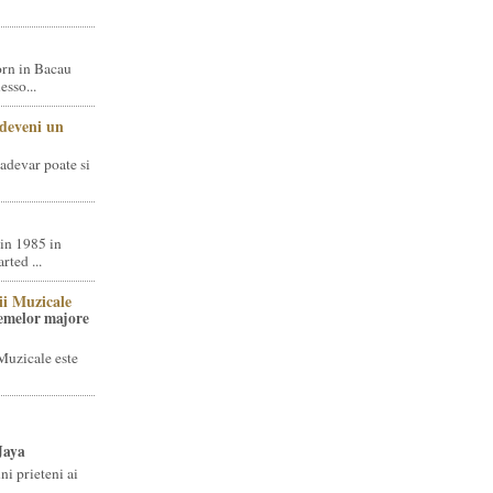
rn in Bacau
sso...
 deveni un
adevar poate si
in 1985 in
ted ...
ii Muzicale
temelor majore
Muzicale este
Jaya
i prieteni ai