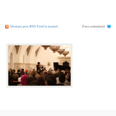
Abonare prin RSS Feed la noutati
Fara comentarii