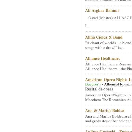
Ali Asghar Rahimi
Ostad (Master) ALI AS
I...
Alina Ciolca & Band
”A chant of worlds – a blend
songs with a drawl” is...
Alliance Healthcare
Alliance Healthcare Romani
Alliance Healthcare - the Pha
American Opera Night: 
Bucuresti
- Atheneul Roman
Recital de opera
American Opera Night with 
Meachem The Romanian At..
Ana & Marius Boldea
Ana and Marius Boldea are 
and graduates of bachelor an
Andrea Gustović – Ercego