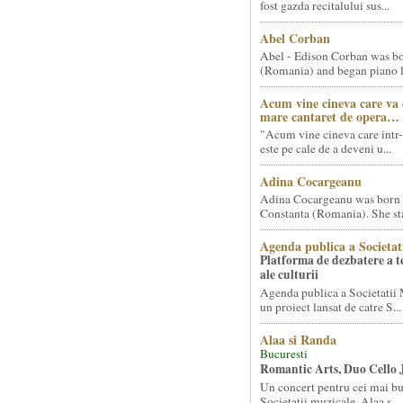
fost gazda recitalului sus...
Abel Corban
Abel - Edison Corban was bo
(Romania) and began piano le
Acum vine cineva care va
mare cantaret de opera…
"Acum vine cineva care intr-
este pe cale de a deveni u...
Adina Cocargeanu
Adina Cocargeanu was born 
Constanta (Romania). She star
Agenda publica a Societat
Platforma de dezbatere a 
ale culturii
Agenda publica a Societatii 
un proiect lansat de catre S...
Alaa si Randa
Bucuresti
Romantic Arts, Duo Cello 
Un concert pentru cei mai bun
Societatii muzicale, Alaa s...