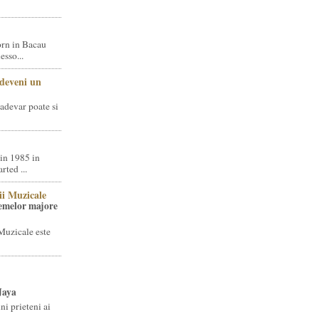
rn in Bacau
sso...
 deveni un
adevar poate si
in 1985 in
ted ...
ii Muzicale
temelor majore
Muzicale este
Jaya
i prieteni ai