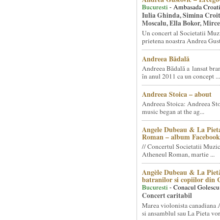
Bucuresti
- Ambasada Croati
Iulia Ghinda, Simina Croi
Moscalu, Ella Bokor, Mirc
Un concert al Societatii Muz
prietena noastra Andrea Gust
Andreea Bădală
Andreea Bădală a lansat 
în anul 2011 ca un concept ...
Andreea Stoica – about
Andreea Stoica: Andreea Sto
music began at the ag...
Angele Dubeau & La Pieta
Roman – album Facebook
// Concertul Societatii Muzic
Atheneul Roman, martie ...
Angèle Dubeau & La Pietà
batranilor si copiilor din
Bucuresti
- Conacul Golescu
Concert caritabil
Marea violonista canadiana
si ansamblul sau La Pieta vor.