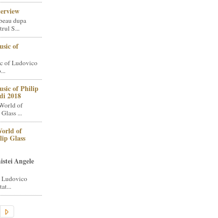
terview
beau dupa
rul S...
sic of
c of Ludovico
..
sic of Philip
di 2018
World of
Glass ...
orld of
lip Glass
istei Angele
i Ludovico
at...