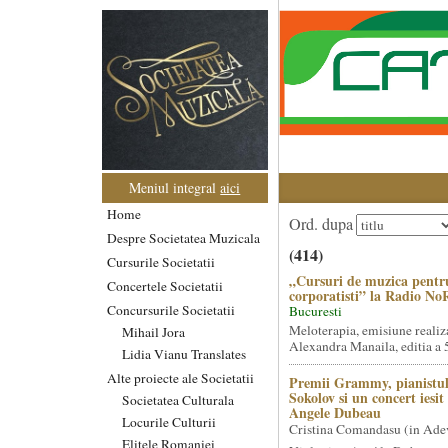
Meniul integral
aici
Home
Ord. dupa
Despre Societatea Muzicala
(414)
Cursurile Societatii
„Cursuri de muzica pentr
Concertele Societatii
corporatisti” la Radio No
Concursurile Societatii
Bucuresti
Meloterapia, emisiune realiz
Mihail Jora
Alexandra Manaila, editia a 5
Lidia Vianu Translates
Alte proiecte ale Societatii
Premii Grammy, pianistul
Sokolov si un concert iesi
Societatea Culturala
Angele Dubeau
Locurile Culturii
Cristina Comandasu (in Ade
Elitele Romaniei