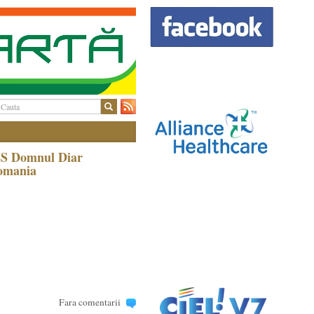
 ES Domnul Diar
Romania
Fara comentarii