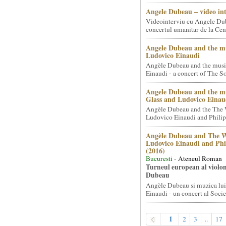
Angele Dubeau – video in
Videointerviu cu Angele Du
concertul umanitar de la Cent
Angele Dubeau and the mu
Ludovico Einaudi
Angèle Dubeau and the musi
Einaudi - a concert of The So.
Angele Dubeau and the mu
Glass and Ludovico Einau
Angèle Dubeau and the The 
Ludovico Einaudi and Philip 
Angèle Dubeau and The W
Ludovico Einaudi and Phi
(2016)
Bucuresti
- Ateneul Roman
Turneul european al violon
Dubeau
Angèle Dubeau si muzica lu
Einaudi - un concert al Societ
1
2
3
..
17