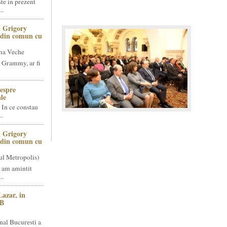
te in prezent
..
 Grigory
t din comun cu
ma Veche
 Grammy, ar fi
espre
le
 In ce constau
..
 Grigory
t din comun cu
ul Metropolis)
 am amintit
..
Lazar, in
NB
nal Bucuresti a