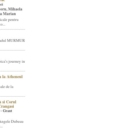
ei
toru, Mihaela
ea Marian
icale pentru
o...
brandul MURMUR
ica’s journey in
 la Atheneul
ale de la
 si Corul
 Crangasi
 - Grant
 Angele Dubeau
..