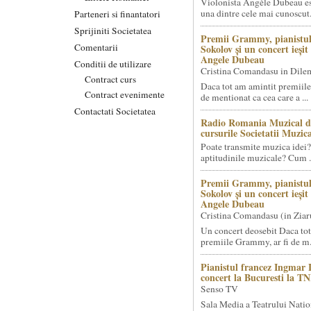
Violonista Angèle Dubeau es
una dintre cele mai cunoscut.
Parteneri si finantatori
Sprijiniti Societatea
Premii Grammy, pianistul
Comentarii
Sokolov și un concert ieși
Angele Dubeau
Conditii de utilizare
Cristina Comandasu in Dile
Contract curs
Daca tot am amintit premiile
Contract evenimente
de mentionat ca cea care a ...
Contactati Societatea
Radio Romania Muzical d
cursurile Societatii Muzica
Poate transmite muzica idei?
aptitudinile muzicale? Cum .
Premii Grammy, pianistul
Sokolov și un concert ieși
Angele Dubeau
Cristina Comandasu (in Ziar
Un concert deosebit Daca tot
premiile Grammy, ar fi de m.
Pianistul francez Ingmar 
concert la Bucuresti la T
Senso TV
Sala Media a Teatrului Natio