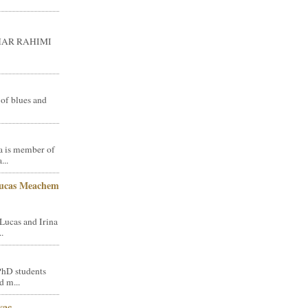
GHAR RAHIMI
 of blues and
a is member of
...
Lucas Meachem
Lucas and Irina
.
PhD students
d m...
vac