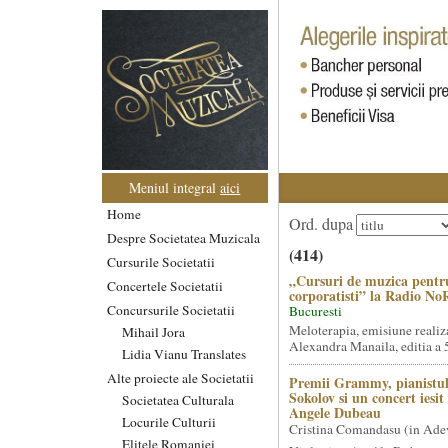
Meniul integral
aici
Home
Ord. dupa
Despre Societatea Muzicala
(414)
Cursurile Societatii
„Cursuri de muzica pentr
Concertele Societatii
corporatisti” la Radio No
Concursurile Societatii
Bucuresti
Meloterapia, emisiune realiz
Mihail Jora
Alexandra Manaila, editia a 5
Lidia Vianu Translates
Alte proiecte ale Societatii
Premii Grammy, pianistul
Sokolov si un concert iesi
Societatea Culturala
Angele Dubeau
Locurile Culturii
Cristina Comandasu (in Ade
Elitele Romaniei