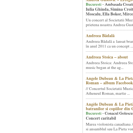
Bucuresti
- Ambasada Croati
Iulia Ghinda, Simina Croi
Moscalu, Ella Bokor, Mirc
Un concert al Societatii Muz
prietena noastra Andrea Gust
Andreea Bădală
Andreea Bădală a lansat 
în anul 2011 ca un concept ...
Andreea Stoica – about
Andreea Stoica: Andreea Sto
music began at the ag...
Angele Dubeau & La Pieta
Roman – album Facebook
// Concertul Societatii Muzic
Atheneul Roman, martie ...
Angèle Dubeau & La Pietà
batranilor si copiilor din
Bucuresti
- Conacul Golescu
Concert caritabil
Marea violonista canadiana
si ansamblul sau La Pieta vor.