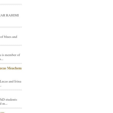
GHAR RAHIMI
 of blues and
a is member of
...
Lucas Meachem
Lucas and Irina
.
PhD students
d m...
vac