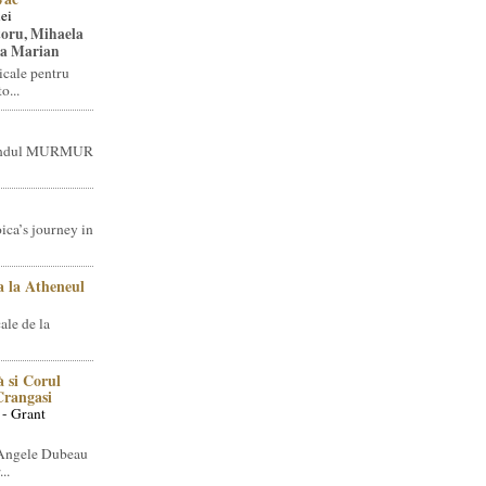
ei
toru, Mihaela
ea Marian
icale pentru
o...
brandul MURMUR
ica’s journey in
 la Atheneul
ale de la
 si Corul
 Crangasi
 - Grant
 Angele Dubeau
..