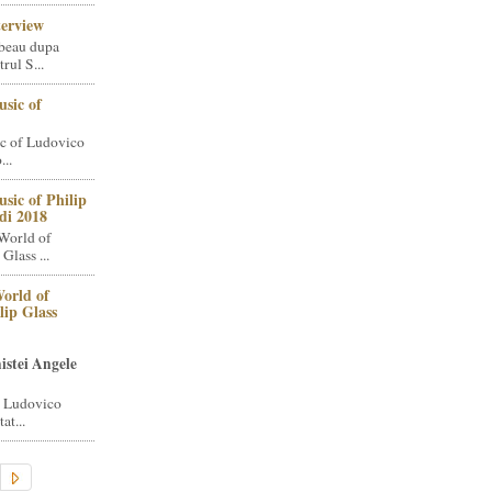
terview
beau dupa
rul S...
sic of
c of Ludovico
..
sic of Philip
di 2018
World of
Glass ...
orld of
lip Glass
istei Angele
i Ludovico
at...