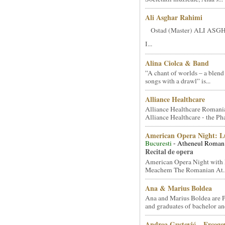
Ali Asghar Rahimi
Ostad (Master) ALI AS
I...
Alina Ciolca & Band
”A chant of worlds – a blend
songs with a drawl” is...
Alliance Healthcare
Alliance Healthcare Romani
Alliance Healthcare - the Pha
American Opera Night: 
Bucuresti
- Atheneul Roman
Recital de opera
American Opera Night with 
Meachem The Romanian At..
Ana & Marius Boldea
Ana and Marius Boldea are 
and graduates of bachelor an
Andrea Gustović – Ercego