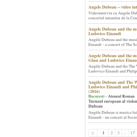
Angele Dubeau – video in
Videointerviu cu Angele Du
concertul umanitar de la Cent
Angele Dubeau and the mu
Ludovico Einaudi
Angèle Dubeau and the musi
Einaudi - a concert of The So.
Angele Dubeau and the mu
Glass and Ludovico Einau
Angèle Dubeau and the The 
Ludovico Einaudi and Philip 
Angèle Dubeau and The W
Ludovico Einaudi and Phi
(2016)
Bucuresti
- Ateneul Roman
Turneul european al violon
Dubeau
Angèle Dubeau si muzica lu
Einaudi - un concert al Societ
1
2
3
..
17