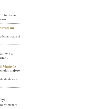
rn in Bacau
sso...
 deveni un
adevar poate si
in 1985 in
ted ...
ii Muzicale
temelor majore
Muzicale este
Jaya
i prieteni ai