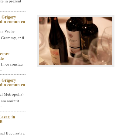
te in prezent
..
 Grigory
t din comun cu
ma Veche
 Grammy, ar fi
espre
le
 In ce constau
..
 Grigory
t din comun cu
ul Metropolis)
 am amintit
..
Lazar, in
NB
nal Bucuresti a