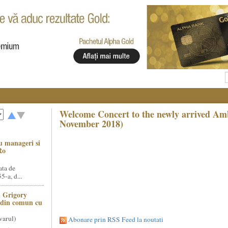
Welcome Concert to the newly arrived Am
November 2018)
u manageri si
Ro
ata de
5-a, d...
 Grigory
t din comun cu
varul)
Abonare prin RSS Feed la noutati