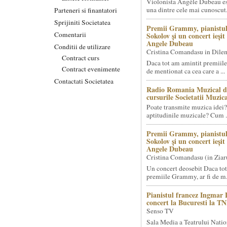
Violonista Angèle Dubeau es
una dintre cele mai cunoscut.
Parteneri si finantatori
Sprijiniti Societatea
Premii Grammy, pianistul
Comentarii
Sokolov și un concert ieși
Angele Dubeau
Conditii de utilizare
Cristina Comandasu in Dile
Contract curs
Daca tot am amintit premiile
Contract evenimente
de mentionat ca cea care a ...
Contactati Societatea
Radio Romania Muzical d
cursurile Societatii Muzica
Poate transmite muzica idei?
aptitudinile muzicale? Cum .
Premii Grammy, pianistul
Sokolov și un concert ieși
Angele Dubeau
Cristina Comandasu (in Ziar
Un concert deosebit Daca tot
premiile Grammy, ar fi de m.
Pianistul francez Ingmar 
concert la Bucuresti la T
Senso TV
Sala Media a Teatrului Natio