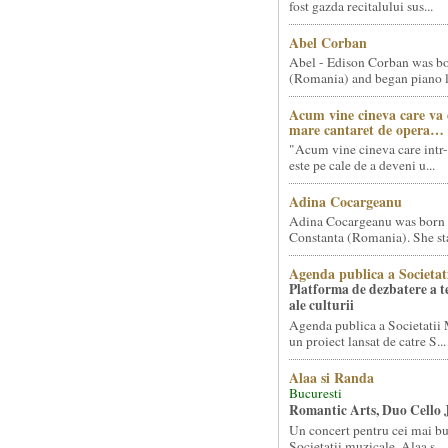
fost gazda recitalului sus...
Abel Corban
Abel - Edison Corban was bo
(Romania) and began piano le
Acum vine cineva care va
mare cantaret de opera…
"Acum vine cineva care intr-
este pe cale de a deveni u...
Adina Cocargeanu
Adina Cocargeanu was born 
Constanta (Romania). She star
Agenda publica a Societat
Platforma de dezbatere a 
ale culturii
Agenda publica a Societatii 
un proiect lansat de catre S...
Alaa si Randa
Bucuresti
Romantic Arts, Duo Cello 
Un concert pentru cei mai bun
Societatii muzicale, Alaa s...