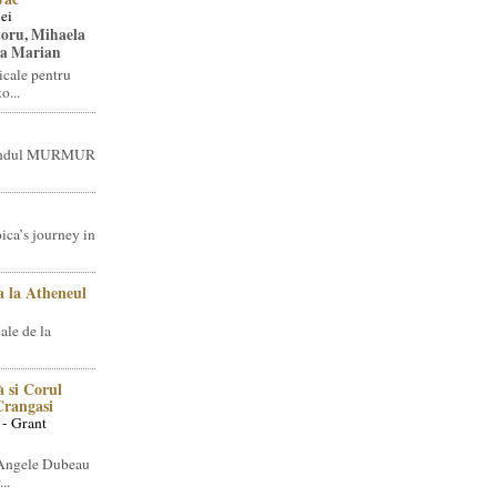
ei
toru, Mihaela
ea Marian
icale pentru
o...
brandul MURMUR
ica’s journey in
 la Atheneul
ale de la
 si Corul
 Crangasi
 - Grant
 Angele Dubeau
..