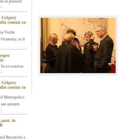
te in prezent
..
 Grigory
t din comun cu
ma Veche
 Grammy, ar fi
espre
le
 In ce constau
..
 Grigory
t din comun cu
ul Metropolis)
 am amintit
..
Lazar, in
NB
nal Bucuresti a