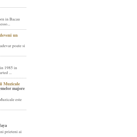
rn in Bacau
sso...
 deveni un
adevar poate si
in 1985 in
ted ...
ii Muzicale
temelor majore
Muzicale este
Jaya
i prieteni ai