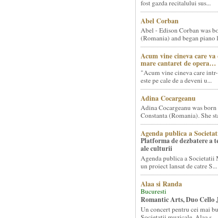
fost gazda recitalului sus...
Abel Corban
Abel - Edison Corban was bo
(Romania) and began piano le
Acum vine cineva care va
mare cantaret de opera…
"Acum vine cineva care intr-
este pe cale de a deveni u...
Adina Cocargeanu
Adina Cocargeanu was born 
Constanta (Romania). She star
Agenda publica a Societat
Platforma de dezbatere a 
ale culturii
Agenda publica a Societatii 
un proiect lansat de catre S...
Alaa si Randa
Bucuresti
Romantic Arts, Duo Cello 
Un concert pentru cei mai bun
Societatii muzicale, Alaa s...