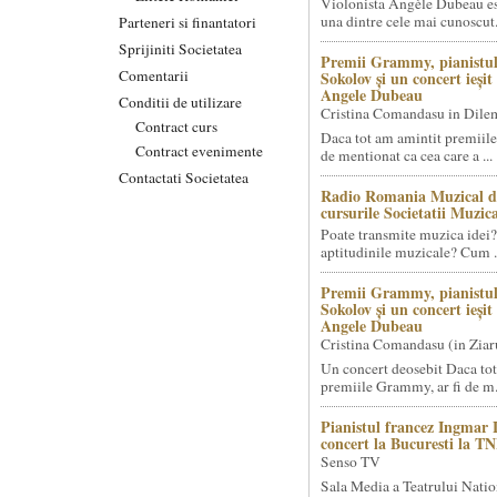
Violonista Angèle Dubeau es
una dintre cele mai cunoscut.
Parteneri si finantatori
Sprijiniti Societatea
Premii Grammy, pianistul
Comentarii
Sokolov și un concert ieși
Angele Dubeau
Conditii de utilizare
Cristina Comandasu in Dile
Contract curs
Daca tot am amintit premiile
Contract evenimente
de mentionat ca cea care a ...
Contactati Societatea
Radio Romania Muzical d
cursurile Societatii Muzica
Poate transmite muzica idei?
aptitudinile muzicale? Cum .
Premii Grammy, pianistul
Sokolov și un concert ieși
Angele Dubeau
Cristina Comandasu (in Ziar
Un concert deosebit Daca tot
premiile Grammy, ar fi de m.
Pianistul francez Ingmar 
concert la Bucuresti la T
Senso TV
Sala Media a Teatrului Natio