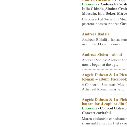
Bucuresti
- Ambasada Croati
Iulia Ghinda, Simina Croi
Moscalu, Ella Bokor, Mirc
Un concert al Societatii Muz
prietena noastra Andrea Gust
Andreea Bădală
Andreea Bădală a lansat 
în anul 2011 ca un concept ...
Andreea Stoica – about
Andreea Stoica: Andreea Sto
music began at the ag...
Angele Dubeau & La Pieta
Roman – album Facebook
// Concertul Societatii Muzic
Atheneul Roman, martie ...
Angèle Dubeau & La Pietà
batranilor si copiilor din
Bucuresti
- Conacul Golescu
Concert caritabil
Marea violonista canadiana
si ansamblul sau La Pieta vor.