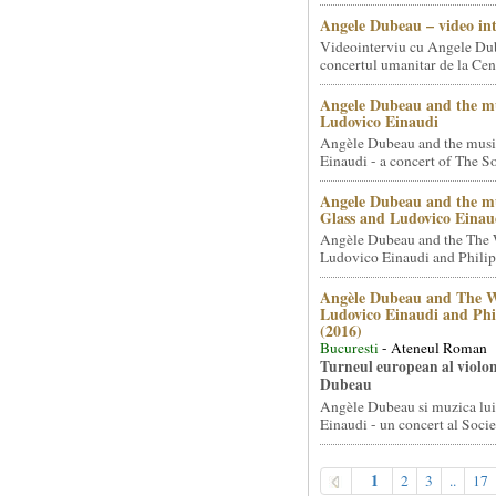
Angele Dubeau – video in
Videointerviu cu Angele Du
concertul umanitar de la Cent
Angele Dubeau and the mu
Ludovico Einaudi
Angèle Dubeau and the musi
Einaudi - a concert of The So.
Angele Dubeau and the mu
Glass and Ludovico Einau
Angèle Dubeau and the The 
Ludovico Einaudi and Philip 
Angèle Dubeau and The W
Ludovico Einaudi and Phi
(2016)
Bucuresti
- Ateneul Roman
Turneul european al violon
Dubeau
Angèle Dubeau si muzica lu
Einaudi - un concert al Societ
1
2
3
..
17