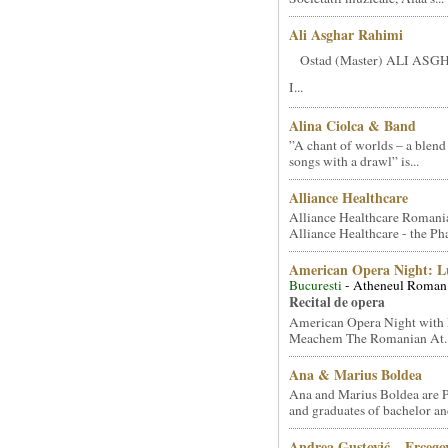
Ali Asghar Rahimi
Ostad (Master) ALI AS
I...
Alina Ciolca & Band
”A chant of worlds – a blend
songs with a drawl” is...
Alliance Healthcare
Alliance Healthcare Romani
Alliance Healthcare - the Pha
American Opera Night: 
Bucuresti
- Atheneul Roman
Recital de opera
American Opera Night with 
Meachem The Romanian At..
Ana & Marius Boldea
Ana and Marius Boldea are 
and graduates of bachelor an
Andrea Gustović – Ercego