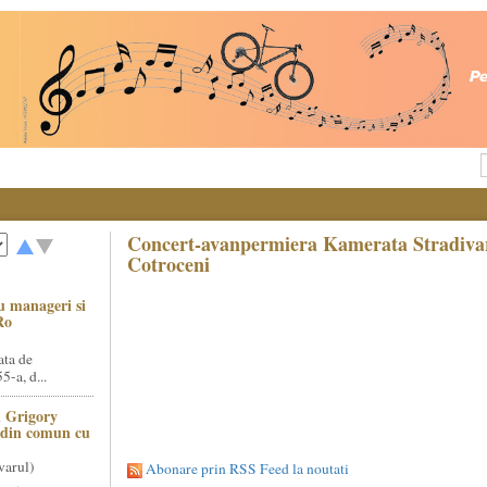
Concert-avanpermiera Kamerata Stradivari
Cotroceni
u manageri si
Ro
ata de
5-a, d...
 Grigory
t din comun cu
varul)
Abonare prin RSS Feed la noutati