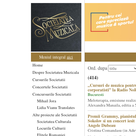
Meniul integral
aici
Home
Ord. dupa
Despre Societatea Muzicala
(414)
Cursurile Societatii
„Cursuri de muzica pentr
Concertele Societatii
corporatisti” la Radio No
Concursurile Societatii
Bucuresti
Meloterapia, emisiune realiz
Mihail Jora
Alexandra Manaila, editia a 5
Lidia Vianu Translates
Alte proiecte ale Societatii
Premii Grammy, pianistul
Sokolov si un concert iesi
Societatea Culturala
Angele Dubeau
Locurile Culturii
Cristina Comandasu (in Ade
Elitele Romaniei