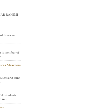
GHAR RAHIMI
 of blues and
a is member of
...
Lucas Meachem
Lucas and Irina
.
PhD students
d m...
vac