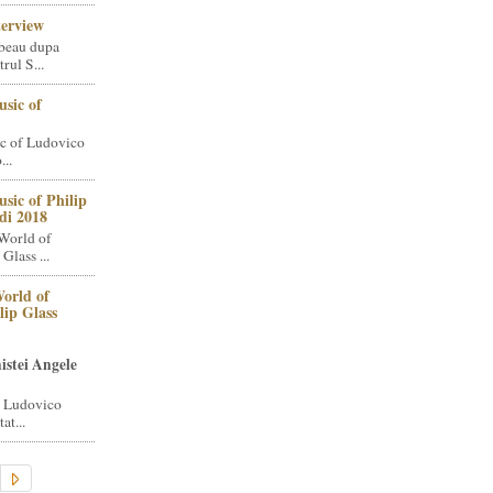
terview
beau dupa
rul S...
sic of
c of Ludovico
..
sic of Philip
di 2018
World of
Glass ...
orld of
lip Glass
istei Angele
i Ludovico
at...