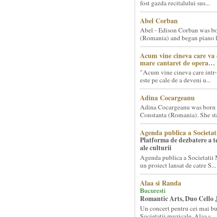
fost gazda recitalului sus...
Abel Corban
Abel - Edison Corban was bo
(Romania) and began piano le
Acum vine cineva care va
mare cantaret de opera…
"Acum vine cineva care intr-
este pe cale de a deveni u...
Adina Cocargeanu
Adina Cocargeanu was born 
Constanta (Romania). She star
Agenda publica a Societat
Platforma de dezbatere a 
ale culturii
Agenda publica a Societatii 
un proiect lansat de catre S...
Alaa si Randa
Bucuresti
Romantic Arts, Duo Cello 
Un concert pentru cei mai bun
Societatii muzicale, Alaa s...