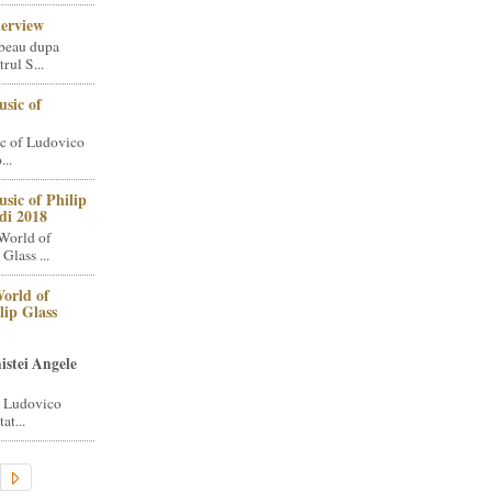
terview
beau dupa
rul S...
sic of
c of Ludovico
..
sic of Philip
di 2018
World of
Glass ...
orld of
lip Glass
istei Angele
i Ludovico
at...