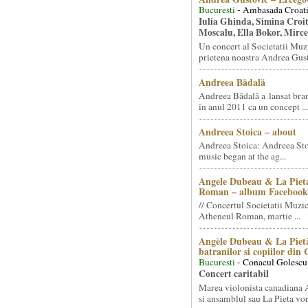
Bucuresti
- Ambasada Croati
Iulia Ghinda, Simina Croi
Moscalu, Ella Bokor, Mirc
Un concert al Societatii Muz
prietena noastra Andrea Gust
Andreea Bădală
Andreea Bădală a lansat 
în anul 2011 ca un concept ...
Andreea Stoica – about
Andreea Stoica: Andreea Sto
music began at the ag...
Angele Dubeau & La Pieta
Roman – album Facebook
// Concertul Societatii Muzic
Atheneul Roman, martie ...
Angèle Dubeau & La Pietà
batranilor si copiilor din
Bucuresti
- Conacul Golescu
Concert caritabil
Marea violonista canadiana
si ansamblul sau La Pieta vor.