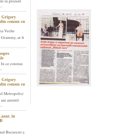
te in prezent
..
 Grigory
t din comun cu
ma Veche
 Grammy, ar fi
espre
le
 In ce constau
..
 Grigory
t din comun cu
ul Metropolis)
 am amintit
..
Lazar, in
NB
nal Bucuresti a