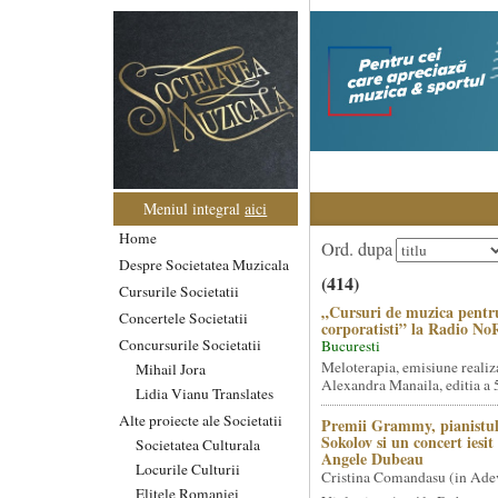
Meniul integral
aici
Home
Ord. dupa
Despre Societatea Muzicala
(414)
Cursurile Societatii
„Cursuri de muzica pentr
Concertele Societatii
corporatisti” la Radio No
Concursurile Societatii
Bucuresti
Meloterapia, emisiune realiz
Mihail Jora
Alexandra Manaila, editia a 5
Lidia Vianu Translates
Alte proiecte ale Societatii
Premii Grammy, pianistul
Sokolov si un concert iesi
Societatea Culturala
Angele Dubeau
Locurile Culturii
Cristina Comandasu (in Ade
Elitele Romaniei