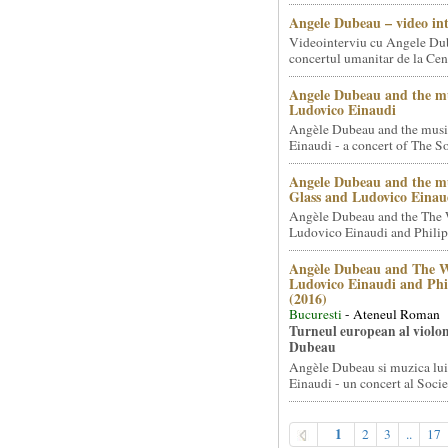
Angele Dubeau – video in
Videointerviu cu Angele Du
concertul umanitar de la Cent
Angele Dubeau and the mu
Ludovico Einaudi
Angèle Dubeau and the musi
Einaudi - a concert of The So.
Angele Dubeau and the mu
Glass and Ludovico Einau
Angèle Dubeau and the The 
Ludovico Einaudi and Philip 
Angèle Dubeau and The W
Ludovico Einaudi and Phi
(2016)
Bucuresti
- Ateneul Roman
Turneul european al violon
Dubeau
Angèle Dubeau si muzica lu
Einaudi - un concert al Societ
1
2
3
..
17