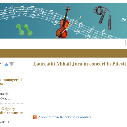
Laureatiii Mihail Jora in concert la Pitest
u manageri si
Ro
ata de
5-a, d...
 Grigory
t din comun cu
Abonare prin RSS Feed la noutati
varul)