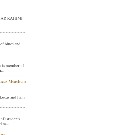
GHAR RAHIMI
 of blues and
a is member of
...
Lucas Meachem
Lucas and Irina
.
PhD students
d m...
vac