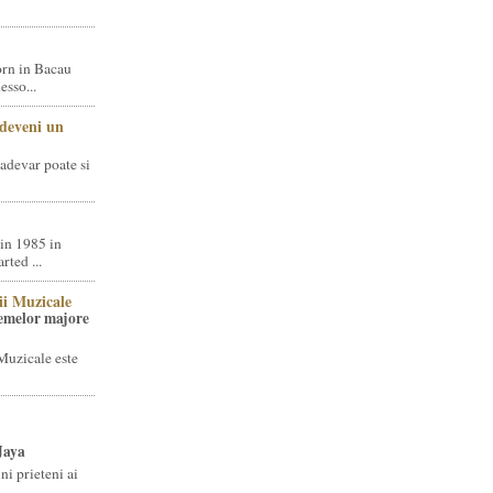
rn in Bacau
sso...
 deveni un
adevar poate si
in 1985 in
ted ...
ii Muzicale
temelor majore
Muzicale este
Jaya
i prieteni ai