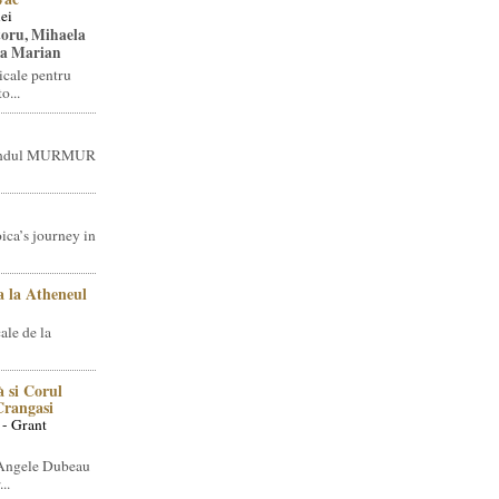
ei
toru, Mihaela
ea Marian
icale pentru
o...
brandul MURMUR
ica’s journey in
 la Atheneul
ale de la
 si Corul
 Crangasi
 - Grant
 Angele Dubeau
..