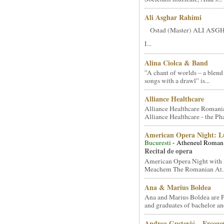
Ali Asghar Rahimi
Ostad (Master) ALI AS
I...
Alina Ciolca & Band
”A chant of worlds – a blend
songs with a drawl” is...
Alliance Healthcare
Alliance Healthcare Romani
Alliance Healthcare - the Pha
American Opera Night: 
Bucuresti
- Atheneul Roman
Recital de opera
American Opera Night with 
Meachem The Romanian At..
Ana & Marius Boldea
Ana and Marius Boldea are 
and graduates of bachelor an
Andrea Gustović – Ercego