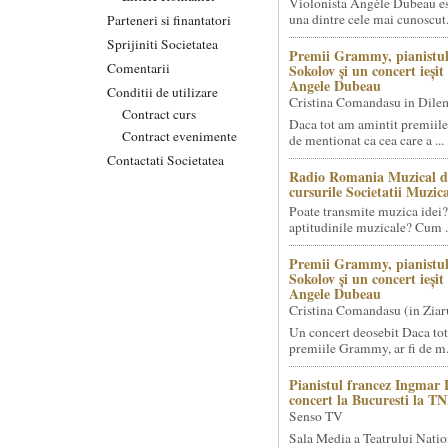
Violonista Angèle Dubeau es
una dintre cele mai cunoscut.
Parteneri si finantatori
Sprijiniti Societatea
Premii Grammy, pianistul
Comentarii
Sokolov și un concert ieși
Angele Dubeau
Conditii de utilizare
Cristina Comandasu in Dile
Contract curs
Daca tot am amintit premiile
Contract evenimente
de mentionat ca cea care a ...
Contactati Societatea
Radio Romania Muzical d
cursurile Societatii Muzica
Poate transmite muzica idei?
aptitudinile muzicale? Cum .
Premii Grammy, pianistul
Sokolov și un concert ieși
Angele Dubeau
Cristina Comandasu (in Ziar
Un concert deosebit Daca tot
premiile Grammy, ar fi de m.
Pianistul francez Ingmar 
concert la Bucuresti la T
Senso TV
Sala Media a Teatrului Natio