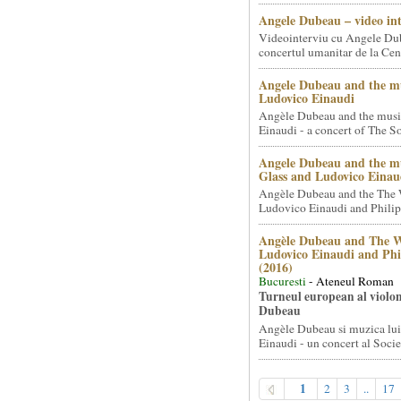
Angele Dubeau – video in
Videointerviu cu Angele Du
concertul umanitar de la Cent
Angele Dubeau and the mu
Ludovico Einaudi
Angèle Dubeau and the musi
Einaudi - a concert of The So.
Angele Dubeau and the mu
Glass and Ludovico Einau
Angèle Dubeau and the The 
Ludovico Einaudi and Philip 
Angèle Dubeau and The W
Ludovico Einaudi and Phi
(2016)
Bucuresti
- Ateneul Roman
Turneul european al violon
Dubeau
Angèle Dubeau si muzica lu
Einaudi - un concert al Societ
1
2
3
..
17