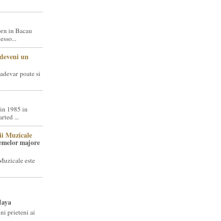
rn in Bacau
sso...
 deveni un
adevar poate si
in 1985 in
ted ...
ii Muzicale
temelor majore
Muzicale este
Jaya
i prieteni ai