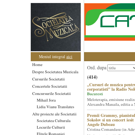
Meniul integral
aici
Home
Ord. dupa
Despre Societatea Muzicala
(414)
Cursurile Societatii
„Cursuri de muzica pentr
Concertele Societatii
corporatisti” la Radio No
Concursurile Societatii
Bucuresti
Meloterapia, emisiune realiz
Mihail Jora
Alexandra Manaila, editia a 5
Lidia Vianu Translates
Alte proiecte ale Societatii
Premii Grammy, pianistul
Sokolov si un concert iesi
Societatea Culturala
Angele Dubeau
Locurile Culturii
Cristina Comandasu (in Ade
Elitele Romaniei