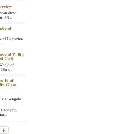
terview
beau dupa
rul S...
sic of
c of Ludovico
..
sic of Philip
di 2018
World of
Glass ...
orld of
lip Glass
istei Angele
i Ludovico
at...