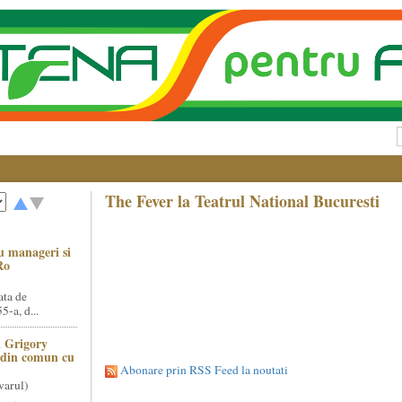
The Fever la Teatrul National Bucuresti
u manageri si
Ro
ata de
5-a, d...
 Grigory
t din comun cu
Abonare prin RSS Feed la noutati
varul)