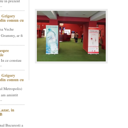
te in prezent
..
 Grigory
t din comun cu
ma Veche
 Grammy, ar fi
espre
le
 In ce constau
..
 Grigory
t din comun cu
ul Metropolis)
 am amintit
..
Lazar, in
NB
nal Bucuresti a