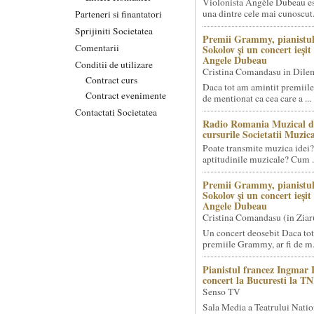
Violonista Angèle Dubeau es
una dintre cele mai cunoscut.
Parteneri si finantatori
Sprijiniti Societatea
Premii Grammy, pianistul
Comentarii
Sokolov și un concert ieși
Angele Dubeau
Conditii de utilizare
Cristina Comandasu in Dile
Contract curs
Daca tot am amintit premiile
Contract evenimente
de mentionat ca cea care a ...
Contactati Societatea
Radio Romania Muzical d
cursurile Societatii Muzica
Poate transmite muzica idei?
aptitudinile muzicale? Cum .
Premii Grammy, pianistul
Sokolov și un concert ieși
Angele Dubeau
Cristina Comandasu (in Ziar
Un concert deosebit Daca tot
premiile Grammy, ar fi de m.
Pianistul francez Ingmar 
concert la Bucuresti la T
Senso TV
Sala Media a Teatrului Natio