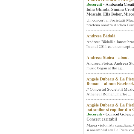
Bucuresti
- Ambasada Croati
Iulia Ghinda, Simina Croi
Moscalu, Ella Bokor, Mirc
Un concert al Societatii Muz
prietena noastra Andrea Gust
Andreea Bădală
Andreea Bădală a lansat 
în anul 2011 ca un concept ...
Andreea Stoica – about
Andreea Stoica: Andreea Sto
music began at the ag...
Angele Dubeau & La Pieta
Roman – album Facebook
// Concertul Societatii Muzic
Atheneul Roman, martie ...
Angèle Dubeau & La Pietà
batranilor si copiilor din
Bucuresti
- Conacul Golescu
Concert caritabil
Marea violonista canadiana
si ansamblul sau La Pieta vor.