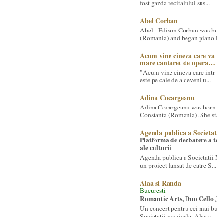
fost gazda recitalului sus...
Abel Corban
Abel - Edison Corban was bo
(Romania) and began piano le
Acum vine cineva care va
mare cantaret de opera…
"Acum vine cineva care intr-
este pe cale de a deveni u...
Adina Cocargeanu
Adina Cocargeanu was born 
Constanta (Romania). She star
Agenda publica a Societat
Platforma de dezbatere a 
ale culturii
Agenda publica a Societatii 
un proiect lansat de catre S...
Alaa si Randa
Bucuresti
Romantic Arts, Duo Cello 
Un concert pentru cei mai bun
Societatii muzicale, Alaa s...