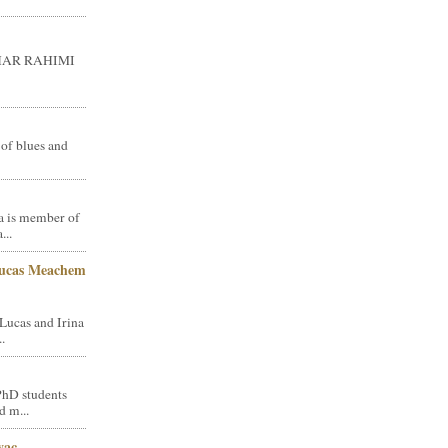
GHAR RAHIMI
 of blues and
a is member of
...
Lucas Meachem
Lucas and Irina
.
PhD students
d m...
vac