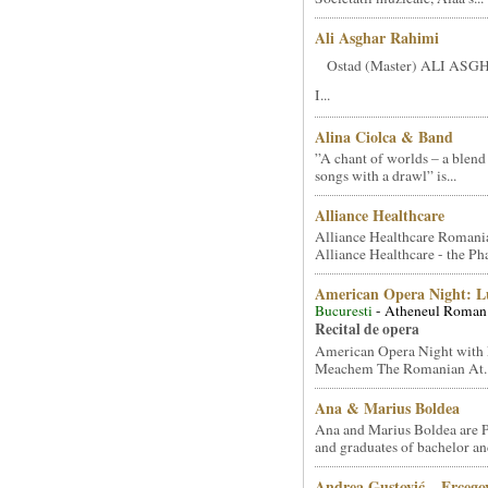
Ali Asghar Rahimi
Ostad (Master) ALI AS
I...
Alina Ciolca & Band
”A chant of worlds – a blend
songs with a drawl” is...
Alliance Healthcare
Alliance Healthcare Romani
Alliance Healthcare - the Pha
American Opera Night: 
Bucuresti
- Atheneul Roman
Recital de opera
American Opera Night with 
Meachem The Romanian At..
Ana & Marius Boldea
Ana and Marius Boldea are 
and graduates of bachelor an
Andrea Gustović – Ercego