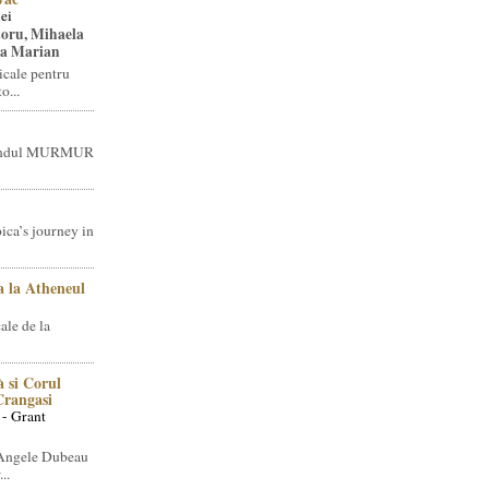
ei
toru, Mihaela
ea Marian
icale pentru
o...
brandul MURMUR
ica’s journey in
 la Atheneul
ale de la
 si Corul
 Crangasi
 - Grant
 Angele Dubeau
..