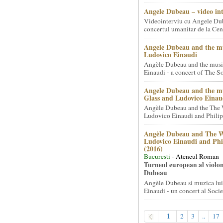
Angele Dubeau – video in
Videointerviu cu Angele Du
concertul umanitar de la Cent
Angele Dubeau and the mu
Ludovico Einaudi
Angèle Dubeau and the musi
Einaudi - a concert of The So.
Angele Dubeau and the mu
Glass and Ludovico Einau
Angèle Dubeau and the The 
Ludovico Einaudi and Philip 
Angèle Dubeau and The W
Ludovico Einaudi and Phi
(2016)
Bucuresti
- Ateneul Roman
Turneul european al violon
Dubeau
Angèle Dubeau si muzica lu
Einaudi - un concert al Societ
1
2
3
..
17