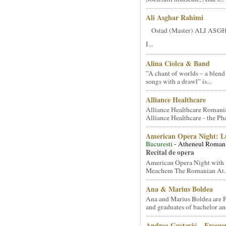
Ali Asghar Rahimi
Ostad (Master) ALI AS
I...
Alina Ciolca & Band
”A chant of worlds – a blend
songs with a drawl” is...
Alliance Healthcare
Alliance Healthcare Romani
Alliance Healthcare - the Pha
American Opera Night: 
Bucuresti
- Atheneul Roman
Recital de opera
American Opera Night with 
Meachem The Romanian At..
Ana & Marius Boldea
Ana and Marius Boldea are 
and graduates of bachelor an
Andrea Gustović – Ercego