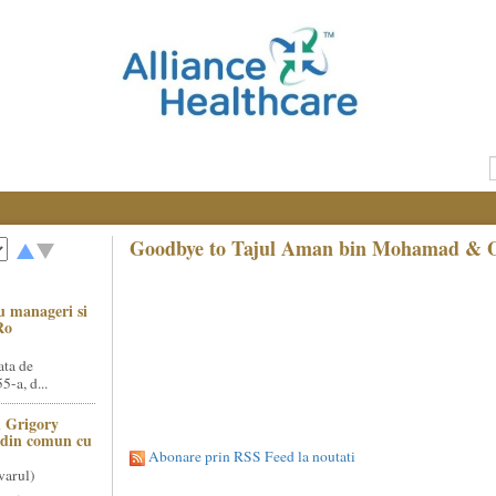
Goodbye to Tajul Aman bin Mohamad & 
u manageri si
Ro
ata de
5-a, d...
 Grigory
t din comun cu
Abonare prin RSS Feed la noutati
varul)