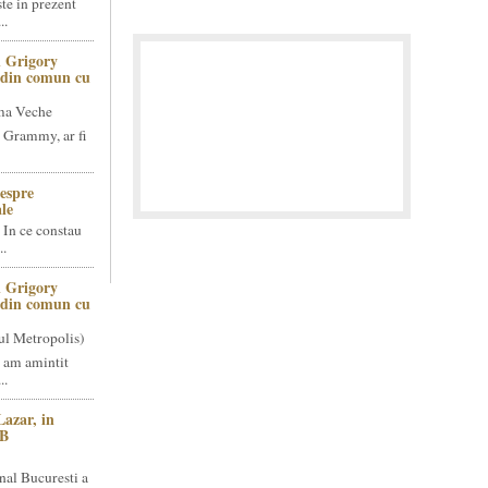
te in prezent
..
 Grigory
t din comun cu
ma Veche
 Grammy, ar fi
espre
le
 In ce constau
..
 Grigory
t din comun cu
ul Metropolis)
 am amintit
..
Lazar, in
NB
nal Bucuresti a