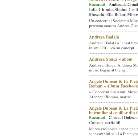
Bucuresti
- Ambasada Croati
Iulia Ghinda, Simina Croi
Moscalu, Ella Bokor, Mirc
Un concert al Societatii Muz
prietena noastra Andrea Gust
Andreea Bădală
Andreea Bădală a lansat 
în anul 2011 ca un concept ...
Andreea Stoica – about
Andreea Stoica: Andreea Sto
music began at the ag...
Angele Dubeau & La Pieta
Roman – album Facebook
// Concertul Societatii Muzic
Atheneul Roman, martie ...
Angèle Dubeau & La Pietà
batranilor si copiilor din
Bucuresti
- Conacul Golescu
Concert caritabil
Marea violonista canadiana
si ansamblul sau La Pieta vor.