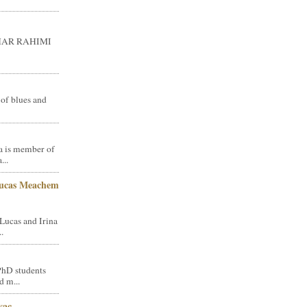
GHAR RAHIMI
 of blues and
a is member of
...
Lucas Meachem
Lucas and Irina
.
PhD students
d m...
vac