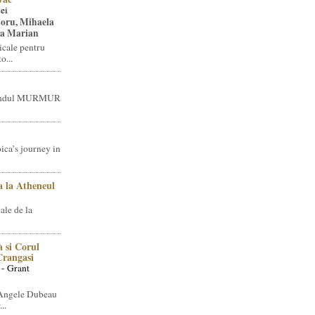
ei
toru, Mihaela
ea Marian
icale pentru
o...
brandul MURMUR
ica’s journey in
 la Atheneul
ale de la
 si Corul
 Crangasi
 - Grant
 Angele Dubeau
..