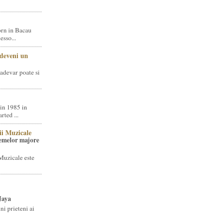
rn in Bacau
sso...
 deveni un
adevar poate si
in 1985 in
ted ...
ii Muzicale
temelor majore
Muzicale este
Jaya
i prieteni ai