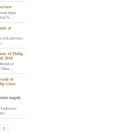
terview
beau dupa
rul S...
sic of
c of Ludovico
..
sic of Philip
di 2018
World of
Glass ...
orld of
lip Glass
istei Angele
i Ludovico
at...