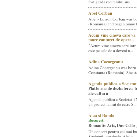
fost gazda recitalului sus...
Abel Corban
Abel - Edison Corban was bo
(Romania) and began piano le
Acum vine cineva care va
mare cantaret de opera…
"Acum vine cineva care intr-
este pe cale de a deveni u...
Adina Cocargeanu
Adina Cocargeanu was born 
Constanta (Romania). She star
Agenda publica a Societat
Platforma de dezbatere a 
ale culturii
Agenda publica a Societatii 
un proiect lansat de catre S...
Alaa si Randa
Bucuresti
Romantic Arts, Duo Cello 
Un concert pentru cei mai bun
Societatii muzicale, Alaa s...