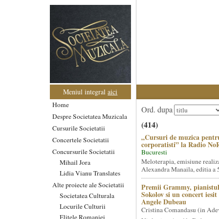
Meniul integral
aici
Home
Ord. dupa
Despre Societatea Muzicala
(414)
Cursurile Societatii
„Cursuri de muzica pentr
Concertele Societatii
corporatisti” la Radio No
Concursurile Societatii
Bucuresti
Meloterapia, emisiune realiz
Mihail Jora
Alexandra Manaila, editia a 5
Lidia Vianu Translates
Alte proiecte ale Societatii
Premii Grammy, pianistul
Sokolov si un concert iesi
Societatea Culturala
Angele Dubeau
Locurile Culturii
Cristina Comandasu (in Ade
Elitele Romaniei