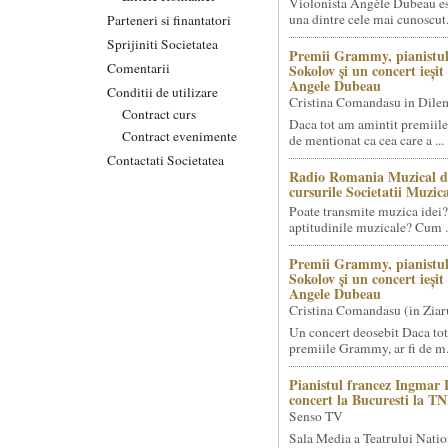
Violonista Angèle Dubeau es
una dintre cele mai cunoscut.
Parteneri si finantatori
Sprijiniti Societatea
Premii Grammy, pianistul
Comentarii
Sokolov și un concert ieși
Angele Dubeau
Conditii de utilizare
Cristina Comandasu in Dile
Contract curs
Daca tot am amintit premiile
Contract evenimente
de mentionat ca cea care a ...
Contactati Societatea
Radio Romania Muzical d
cursurile Societatii Muzica
Poate transmite muzica idei?
aptitudinile muzicale? Cum .
Premii Grammy, pianistul
Sokolov și un concert ieși
Angele Dubeau
Cristina Comandasu (in Ziar
Un concert deosebit Daca tot
premiile Grammy, ar fi de m.
Pianistul francez Ingmar 
concert la Bucuresti la T
Senso TV
Sala Media a Teatrului Natio