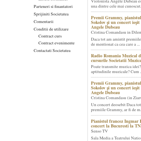
Violonista Angèle Dubeau es
una dintre cele mai cunoscut.
Parteneri si finantatori
Sprijiniti Societatea
Premii Grammy, pianistul
Comentarii
Sokolov și un concert ieși
Angele Dubeau
Conditii de utilizare
Cristina Comandasu in Dile
Contract curs
Daca tot am amintit premiile
Contract evenimente
de mentionat ca cea care a ...
Contactati Societatea
Radio Romania Muzical d
cursurile Societatii Muzica
Poate transmite muzica idei?
aptitudinile muzicale? Cum .
Premii Grammy, pianistul
Sokolov și un concert ieși
Angele Dubeau
Cristina Comandasu (in Ziar
Un concert deosebit Daca tot
premiile Grammy, ar fi de m.
Pianistul francez Ingmar 
concert la Bucuresti la T
Senso TV
Sala Media a Teatrului Natio