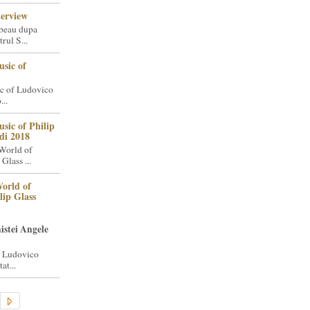
terview
beau dupa
rul S...
sic of
c of Ludovico
..
sic of Philip
di 2018
World of
Glass ...
orld of
lip Glass
istei Angele
i Ludovico
at...