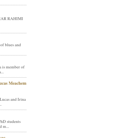
GHAR RAHIMI
 of blues and
a is member of
...
Lucas Meachem
Lucas and Irina
.
PhD students
d m...
vac