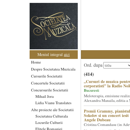
Meniul integral
aici
Home
Ord. dupa
Despre Societatea Muzicala
(414)
Cursurile Societatii
„Cursuri de muzica pentr
Concertele Societatii
corporatisti” la Radio No
Concursurile Societatii
Bucuresti
Meloterapia, emisiune realiz
Mihail Jora
Alexandra Manaila, editia a 5
Lidia Vianu Translates
Alte proiecte ale Societatii
Premii Grammy, pianistul
Sokolov si un concert iesi
Societatea Culturala
Angele Dubeau
Locurile Culturii
Cristina Comandasu (in Ade
Elitele Romaniei