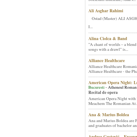
Ali Asghar Rahimi
Ostad (Master) ALI AS
I...
Alina Ciolca & Band
”A chant of worlds – a blend
songs with a drawl” is...
Alliance Healthcare
Alliance Healthcare Romani
Alliance Healthcare - the Pha
American Opera Night: 
Bucuresti
- Atheneul Roman
Recital de opera
American Opera Night with 
Meachem The Romanian At..
Ana & Marius Boldea
Ana and Marius Boldea are 
and graduates of bachelor an
Andrea Gustović – Ercego