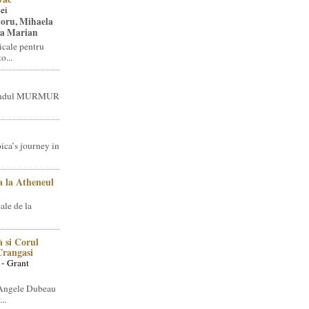
ei
toru, Mihaela
ea Marian
icale pentru
o...
brandul MURMUR
ica’s journey in
 la Atheneul
ale de la
 si Corul
 Crangasi
 - Grant
 Angele Dubeau
..