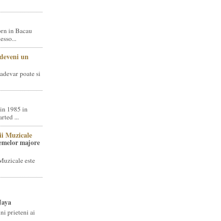
rn in Bacau
sso...
 deveni un
adevar poate si
in 1985 in
ted ...
ii Muzicale
temelor majore
Muzicale este
Jaya
i prieteni ai