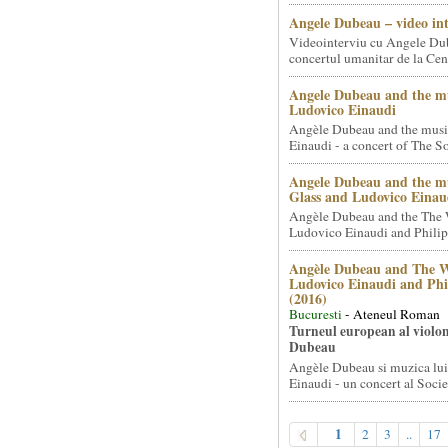
Angele Dubeau – video in
Videointerviu cu Angele Du
concertul umanitar de la Cent
Angele Dubeau and the mu
Ludovico Einaudi
Angèle Dubeau and the musi
Einaudi - a concert of The So.
Angele Dubeau and the mu
Glass and Ludovico Einau
Angèle Dubeau and the The 
Ludovico Einaudi and Philip 
Angèle Dubeau and The W
Ludovico Einaudi and Phi
(2016)
Bucuresti
- Ateneul Roman
Turneul european al violon
Dubeau
Angèle Dubeau si muzica lu
Einaudi - un concert al Societ
1
2
3
..
17