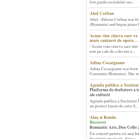
fost gazda recitalului sus...
Abel Corban
Abel - Edison Corban was bo
(Romania) and began piano le
Acum vine cineva care va
mare cantaret de opera…
"Acum vine cineva care intr-
este pe cale de a deveni u...
Adina Cocargeanu
Adina Cocargeanu was born 
Constanta (Romania). She star
Agenda publica a Societat
Platforma de dezbatere a 
ale culturii
Agenda publica a Societatii 
un proiect lansat de catre S...
Alaa si Randa
Bucuresti
Romantic Arts, Duo Cello 
Un concert pentru cei mai bun
Societatii muzicale, Alaa s...