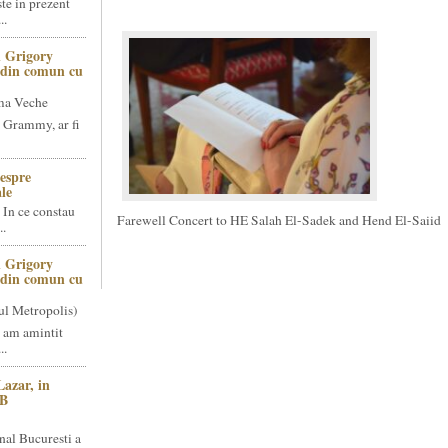
te in prezent
..
 Grigory
t din comun cu
ma Veche
 Grammy, ar fi
espre
le
 In ce constau
Farewell Concert to HE Salah El-Sadek and Hend El-Saiid
..
 Grigory
t din comun cu
ul Metropolis)
 am amintit
..
Lazar, in
NB
nal Bucuresti a