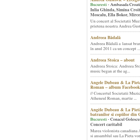
Bucuresti
- Ambasada Croati
Iulia Ghinda, Simina Croi
Moscalu, Ella Bokor, Mirc
Un concert al Societatii Muz
prietena noastra Andrea Gust
Andreea Bădală
Andreea Bădală a lansat 
în anul 2011 ca un concept ...
Andreea Stoica – about
Andreea Stoica: Andreea Sto
music began at the ag...
Angele Dubeau & La Pieta
Roman – album Facebook
// Concertul Societatii Muzic
Atheneul Roman, martie ...
Angèle Dubeau & La Pietà
batranilor si copiilor din
Bucuresti
- Conacul Golescu
Concert caritabil
Marea violonista canadiana
si ansamblul sau La Pieta vor.