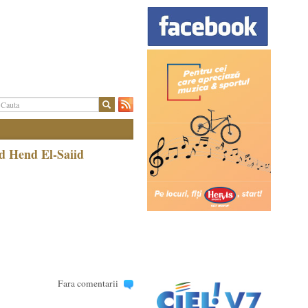
d Hend El-Saiid
Fara comentarii