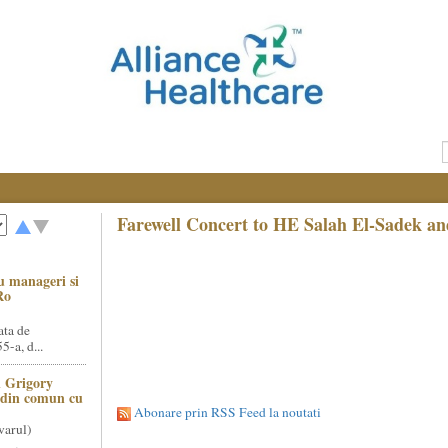
Farewell Concert to HE Salah El-Sadek an
u manageri si
Ro
ata de
5-a, d...
 Grigory
t din comun cu
Abonare prin RSS Feed la noutati
varul)