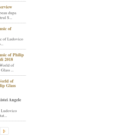
terview
beau dupa
rul S...
sic of
c of Ludovico
..
sic of Philip
di 2018
World of
Glass ...
orld of
lip Glass
istei Angele
i Ludovico
at...