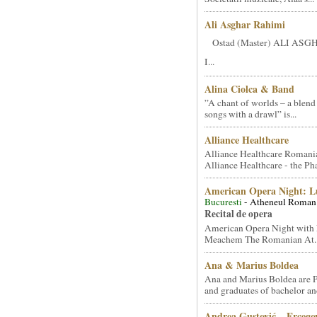
Ali Asghar Rahimi
Ostad (Master) ALI AS
I...
Alina Ciolca & Band
”A chant of worlds – a blend
songs with a drawl” is...
Alliance Healthcare
Alliance Healthcare Romani
Alliance Healthcare - the Pha
American Opera Night: 
Bucuresti
- Atheneul Roman
Recital de opera
American Opera Night with 
Meachem The Romanian At..
Ana & Marius Boldea
Ana and Marius Boldea are 
and graduates of bachelor an
Andrea Gustović – Ercego