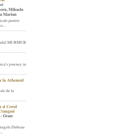
ei
toru, Mihaela
ea Marian
icale pentru
o...
brandul MURMUR
ica’s journey in
 la Atheneul
ale de la
 si Corul
 Crangasi
 - Grant
 Angele Dubeau
..