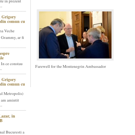
te in prezent
..
 Grigory
t din comun cu
ma Veche
 Grammy, ar fi
espre
le
 In ce constau
Farewell for the Montenegrin Ambassador
..
 Grigory
t din comun cu
ul Metropolis)
 am amintit
..
Lazar, in
NB
nal Bucuresti a