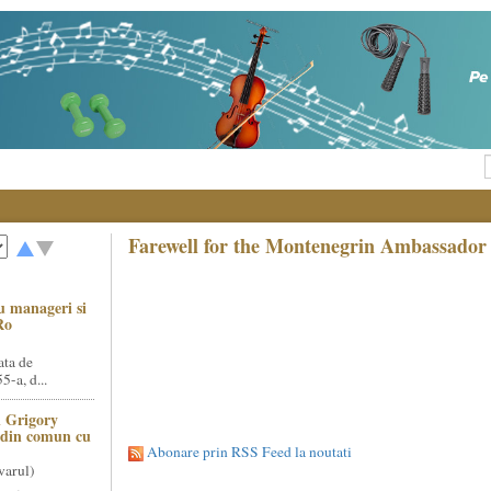
Farewell for the Montenegrin Ambassador
u manageri si
Ro
ata de
5-a, d...
 Grigory
t din comun cu
Abonare prin RSS Feed la noutati
varul)