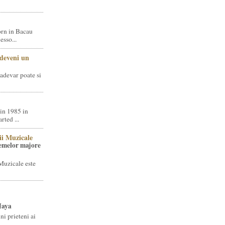
rn in Bacau
sso...
 deveni un
adevar poate si
in 1985 in
ted ...
ii Muzicale
temelor majore
Muzicale este
Jaya
i prieteni ai