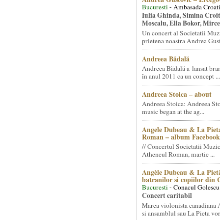
Bucuresti
- Ambasada Croati
Iulia Ghinda, Simina Croi
Moscalu, Ella Bokor, Mirc
Un concert al Societatii Muz
prietena noastra Andrea Gust
Andreea Bădală
Andreea Bădală a lansat 
în anul 2011 ca un concept ...
Andreea Stoica – about
Andreea Stoica: Andreea Sto
music began at the ag...
Angele Dubeau & La Pieta
Roman – album Facebook
// Concertul Societatii Muzic
Atheneul Roman, martie ...
Angèle Dubeau & La Pietà
batranilor si copiilor din
Bucuresti
- Conacul Golescu
Concert caritabil
Marea violonista canadiana
si ansamblul sau La Pieta vor.