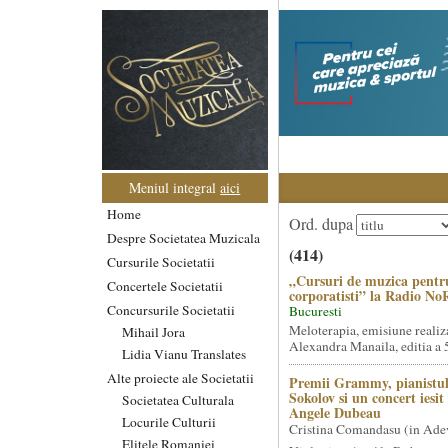
Meniul integral
aici
Home
Ord. dupa
Despre Societatea Muzicala
(414)
Cursurile Societatii
„Cursuri de muzica pentr
Concertele Societatii
corporatisti” la Radio No
Concursurile Societatii
Bucuresti
Meloterapia, emisiune realiz
Mihail Jora
Alexandra Manaila, editia a 5
Lidia Vianu Translates
Alte proiecte ale Societatii
Premii Grammy, pianistul
Sokolov si un concert iesi
Societatea Culturala
Angele Dubeau
Locurile Culturii
Cristina Comandasu (in Ade
Elitele Romaniei