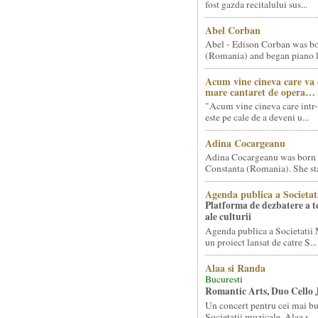
fost gazda recitalului sus...
Abel Corban
Abel - Edison Corban was bo
(Romania) and began piano le
Acum vine cineva care va
mare cantaret de opera…
"Acum vine cineva care intr-
este pe cale de a deveni u...
Adina Cocargeanu
Adina Cocargeanu was born 
Constanta (Romania). She star
Agenda publica a Societat
Platforma de dezbatere a 
ale culturii
Agenda publica a Societatii 
un proiect lansat de catre S...
Alaa si Randa
Bucuresti
Romantic Arts, Duo Cello 
Un concert pentru cei mai bun
Societatii muzicale, Alaa s...