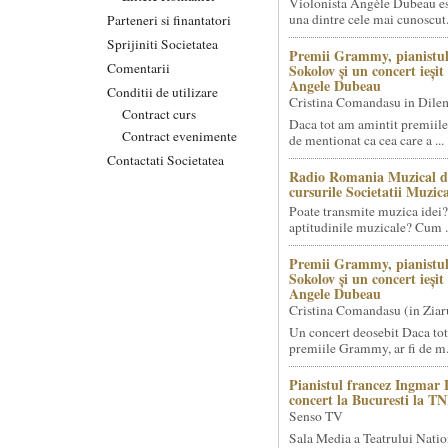
Violonista Angèle Dubeau es
una dintre cele mai cunoscut.
Parteneri si finantatori
Sprijiniti Societatea
Premii Grammy, pianistul
Comentarii
Sokolov și un concert ieși
Angele Dubeau
Conditii de utilizare
Cristina Comandasu in Dile
Contract curs
Daca tot am amintit premiile
Contract evenimente
de mentionat ca cea care a ...
Contactati Societatea
Radio Romania Muzical d
cursurile Societatii Muzica
Poate transmite muzica idei?
aptitudinile muzicale? Cum .
Premii Grammy, pianistul
Sokolov și un concert ieși
Angele Dubeau
Cristina Comandasu (in Ziar
Un concert deosebit Daca tot
premiile Grammy, ar fi de m.
Pianistul francez Ingmar 
concert la Bucuresti la T
Senso TV
Sala Media a Teatrului Natio