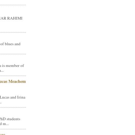
GHAR RAHIMI
 of blues and
a is member of
...
Lucas Meachem
Lucas and Irina
.
PhD students
d m...
vac