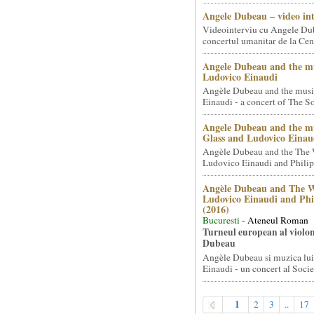
Angele Dubeau – video in
Videointerviu cu Angele Du
concertul umanitar de la Cent
Angele Dubeau and the mu
Ludovico Einaudi
Angèle Dubeau and the musi
Einaudi - a concert of The So.
Angele Dubeau and the mu
Glass and Ludovico Einau
Angèle Dubeau and the The 
Ludovico Einaudi and Philip 
Angèle Dubeau and The W
Ludovico Einaudi and Phi
(2016)
Bucuresti
- Ateneul Roman
Turneul european al violon
Dubeau
Angèle Dubeau si muzica lu
Einaudi - un concert al Societ
1
2
3
..
17