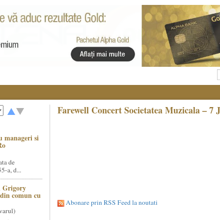
Farewell Concert Societatea Muzicala – 7 
u manageri si
Ro
ata de
5-a, d...
 Grigory
t din comun cu
Abonare prin RSS Feed la noutati
varul)