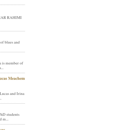
GHAR RAHIMI
 of blues and
a is member of
...
Lucas Meachem
Lucas and Irina
.
PhD students
d m...
vac