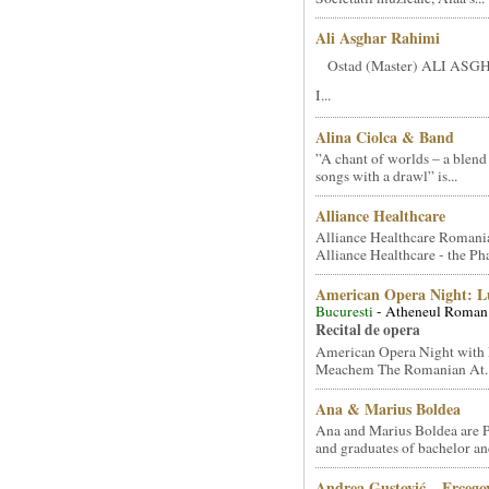
Ali Asghar Rahimi
Ostad (Master) ALI AS
I...
Alina Ciolca & Band
”A chant of worlds – a blend
songs with a drawl” is...
Alliance Healthcare
Alliance Healthcare Romani
Alliance Healthcare - the Pha
American Opera Night: 
Bucuresti
- Atheneul Roman
Recital de opera
American Opera Night with 
Meachem The Romanian At..
Ana & Marius Boldea
Ana and Marius Boldea are 
and graduates of bachelor an
Andrea Gustović – Ercego