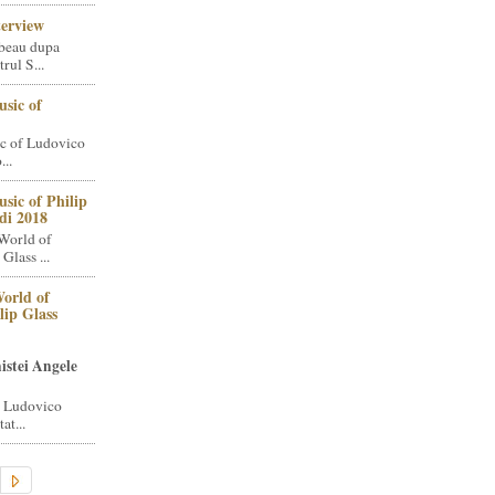
terview
beau dupa
rul S...
sic of
c of Ludovico
..
sic of Philip
di 2018
World of
Glass ...
orld of
lip Glass
istei Angele
i Ludovico
at...