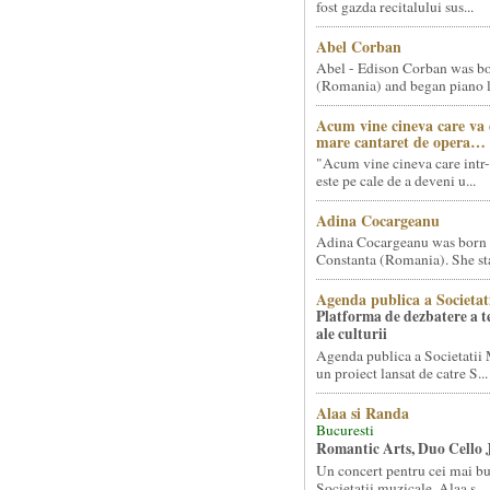
fost gazda recitalului sus...
Abel Corban
Abel - Edison Corban was bo
(Romania) and began piano le
Acum vine cineva care va
mare cantaret de opera…
"Acum vine cineva care intr-
este pe cale de a deveni u...
Adina Cocargeanu
Adina Cocargeanu was born 
Constanta (Romania). She star
Agenda publica a Societat
Platforma de dezbatere a 
ale culturii
Agenda publica a Societatii 
un proiect lansat de catre S...
Alaa si Randa
Bucuresti
Romantic Arts, Duo Cello 
Un concert pentru cei mai bun
Societatii muzicale, Alaa s...