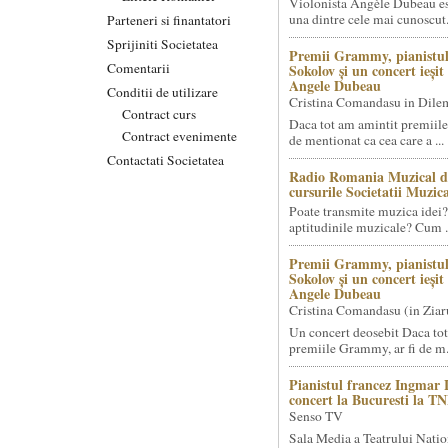
Violonista Angèle Dubeau es
una dintre cele mai cunoscut.
Parteneri si finantatori
Sprijiniti Societatea
Premii Grammy, pianistul
Comentarii
Sokolov și un concert ieși
Angele Dubeau
Conditii de utilizare
Cristina Comandasu in Dile
Contract curs
Daca tot am amintit premiile
Contract evenimente
de mentionat ca cea care a ...
Contactati Societatea
Radio Romania Muzical d
cursurile Societatii Muzica
Poate transmite muzica idei?
aptitudinile muzicale? Cum .
Premii Grammy, pianistul
Sokolov și un concert ieși
Angele Dubeau
Cristina Comandasu (in Ziar
Un concert deosebit Daca tot
premiile Grammy, ar fi de m.
Pianistul francez Ingmar 
concert la Bucuresti la T
Senso TV
Sala Media a Teatrului Natio