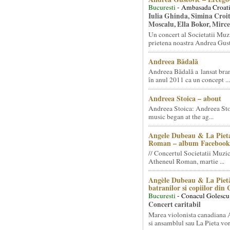
Bucuresti
- Ambasada Croati
Iulia Ghinda, Simina Croi
Moscalu, Ella Bokor, Mirc
Un concert al Societatii Muz
prietena noastra Andrea Gust
Andreea Bădală
Andreea Bădală a lansat 
în anul 2011 ca un concept ...
Andreea Stoica – about
Andreea Stoica: Andreea Sto
music began at the ag...
Angele Dubeau & La Pieta
Roman – album Facebook
// Concertul Societatii Muzic
Atheneul Roman, martie ...
Angèle Dubeau & La Pietà
batranilor si copiilor din
Bucuresti
- Conacul Golescu
Concert caritabil
Marea violonista canadiana
si ansamblul sau La Pieta vor.