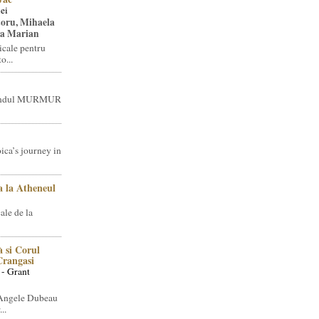
ei
toru, Mihaela
ea Marian
icale pentru
o...
brandul MURMUR
ica’s journey in
 la Atheneul
ale de la
 si Corul
 Crangasi
 - Grant
 Angele Dubeau
..