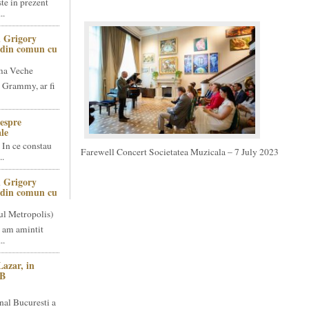
te in prezent
..
 Grigory
t din comun cu
ma Veche
 Grammy, ar fi
espre
le
 In ce constau
Farewell Concert Societatea Muzicala – 7 July 2023
..
 Grigory
t din comun cu
ul Metropolis)
 am amintit
..
Lazar, in
NB
nal Bucuresti a