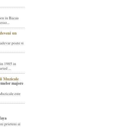
rn in Bacau
sso...
 deveni un
adevar poate si
in 1985 in
ted ...
ii Muzicale
temelor majore
Muzicale este
Jaya
i prieteni ai