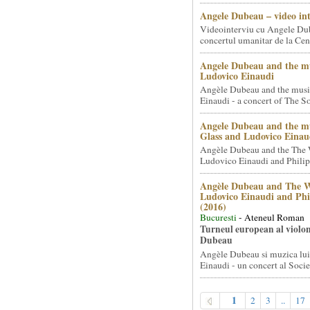
Angele Dubeau – video in
Videointerviu cu Angele Du
concertul umanitar de la Cent
Angele Dubeau and the mu
Ludovico Einaudi
Angèle Dubeau and the musi
Einaudi - a concert of The So.
Angele Dubeau and the mu
Glass and Ludovico Einau
Angèle Dubeau and the The 
Ludovico Einaudi and Philip 
Angèle Dubeau and The W
Ludovico Einaudi and Phi
(2016)
Bucuresti
- Ateneul Roman
Turneul european al violon
Dubeau
Angèle Dubeau si muzica lu
Einaudi - un concert al Societ
1
2
3
..
17