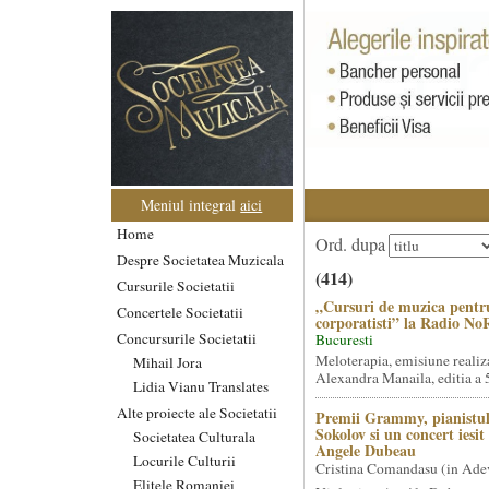
Meniul integral
aici
Home
Ord. dupa
Despre Societatea Muzicala
(414)
Cursurile Societatii
„Cursuri de muzica pentr
Concertele Societatii
corporatisti” la Radio No
Concursurile Societatii
Bucuresti
Meloterapia, emisiune realiz
Mihail Jora
Alexandra Manaila, editia a 5
Lidia Vianu Translates
Alte proiecte ale Societatii
Premii Grammy, pianistul
Sokolov si un concert iesi
Societatea Culturala
Angele Dubeau
Locurile Culturii
Cristina Comandasu (in Ade
Elitele Romaniei