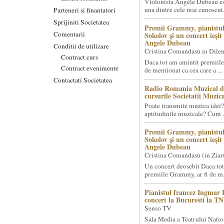
Violonista Angèle Dubeau es
una dintre cele mai cunoscut.
Parteneri si finantatori
Sprijiniti Societatea
Premii Grammy, pianistul
Comentarii
Sokolov și un concert ieși
Angele Dubeau
Conditii de utilizare
Cristina Comandasu in Dile
Contract curs
Daca tot am amintit premiile
Contract evenimente
de mentionat ca cea care a ...
Contactati Societatea
Radio Romania Muzical d
cursurile Societatii Muzica
Poate transmite muzica idei?
aptitudinile muzicale? Cum .
Premii Grammy, pianistul
Sokolov și un concert ieși
Angele Dubeau
Cristina Comandasu (in Ziar
Un concert deosebit Daca tot
premiile Grammy, ar fi de m.
Pianistul francez Ingmar 
concert la Bucuresti la T
Senso TV
Sala Media a Teatrului Natio