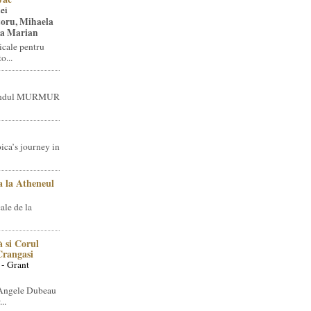
ei
toru, Mihaela
ea Marian
icale pentru
o...
brandul MURMUR
ica’s journey in
 la Atheneul
ale de la
 si Corul
 Crangasi
 - Grant
 Angele Dubeau
..