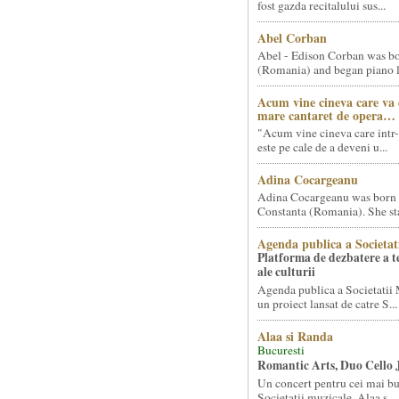
fost gazda recitalului sus...
Abel Corban
Abel - Edison Corban was bo
(Romania) and began piano le
Acum vine cineva care va
mare cantaret de opera…
"Acum vine cineva care intr-
este pe cale de a deveni u...
Adina Cocargeanu
Adina Cocargeanu was born 
Constanta (Romania). She star
Agenda publica a Societat
Platforma de dezbatere a 
ale culturii
Agenda publica a Societatii 
un proiect lansat de catre S...
Alaa si Randa
Bucuresti
Romantic Arts, Duo Cello 
Un concert pentru cei mai bun
Societatii muzicale, Alaa s...