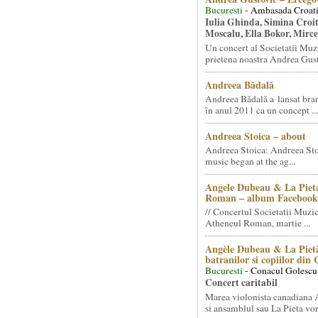
Bucuresti
- Ambasada Croati
Iulia Ghinda, Simina Croi
Moscalu, Ella Bokor, Mirc
Un concert al Societatii Muz
prietena noastra Andrea Gust
Andreea Bădală
Andreea Bădală a lansat 
în anul 2011 ca un concept ...
Andreea Stoica – about
Andreea Stoica: Andreea Sto
music began at the ag...
Angele Dubeau & La Pieta
Roman – album Facebook
// Concertul Societatii Muzic
Atheneul Roman, martie ...
Angèle Dubeau & La Pietà
batranilor si copiilor din
Bucuresti
- Conacul Golescu
Concert caritabil
Marea violonista canadiana
si ansamblul sau La Pieta vor.