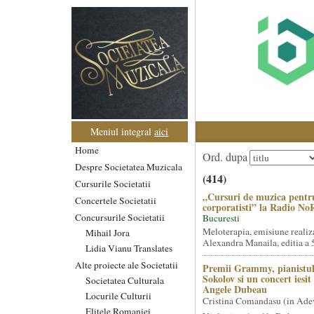
Meniul integral
aici
Home
Ord. dupa
Despre Societatea Muzicala
(414)
Cursurile Societatii
„Cursuri de muzica pentr
Concertele Societatii
corporatisti” la Radio No
Concursurile Societatii
Bucuresti
Meloterapia, emisiune realiz
Mihail Jora
Alexandra Manaila, editia a 5
Lidia Vianu Translates
Alte proiecte ale Societatii
Premii Grammy, pianistul
Sokolov si un concert iesi
Societatea Culturala
Angele Dubeau
Locurile Culturii
Cristina Comandasu (in Ade
Elitele Romaniei