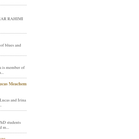
GHAR RAHIMI
 of blues and
a is member of
...
Lucas Meachem
Lucas and Irina
.
PhD students
d m...
vac