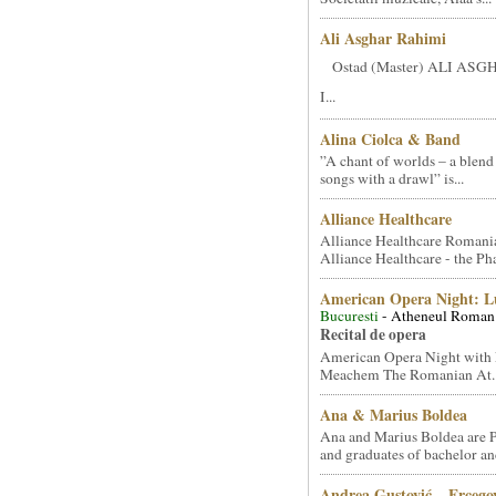
Ali Asghar Rahimi
Ostad (Master) ALI AS
I...
Alina Ciolca & Band
”A chant of worlds – a blend
songs with a drawl” is...
Alliance Healthcare
Alliance Healthcare Romani
Alliance Healthcare - the Pha
American Opera Night: 
Bucuresti
- Atheneul Roman
Recital de opera
American Opera Night with 
Meachem The Romanian At..
Ana & Marius Boldea
Ana and Marius Boldea are 
and graduates of bachelor an
Andrea Gustović – Ercego