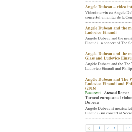
Angele Dubeau – video in
Videointerviu cu Angele Du
concertul umanitar de la Cent
Angele Dubeau and the mu
Ludovico Einaudi
Angèle Dubeau and the musi
Einaudi - a concert of The So.
Angele Dubeau and the mu
Glass and Ludovico Einau
Angèle Dubeau and the The 
Ludovico Einaudi and Philip 
Angèle Dubeau and The W
Ludovico Einaudi and Phi
(2016)
Bucuresti
- Ateneul Roman
Turneul european al violon
Dubeau
Angèle Dubeau si muzica lu
Einaudi - un concert al Societ
1
2
3
..
17