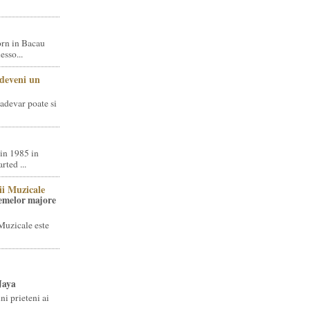
rn in Bacau
sso...
 deveni un
adevar poate si
in 1985 in
ted ...
ii Muzicale
temelor majore
Muzicale este
Jaya
i prieteni ai