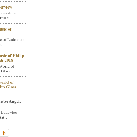
terview
beau dupa
rul S...
sic of
c of Ludovico
..
sic of Philip
di 2018
World of
Glass ...
orld of
lip Glass
istei Angele
i Ludovico
at...