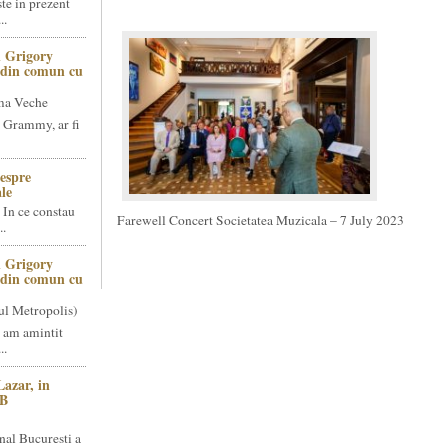
te in prezent
..
 Grigory
t din comun cu
ma Veche
 Grammy, ar fi
espre
le
 In ce constau
Farewell Concert Societatea Muzicala – 7 July 2023
..
 Grigory
t din comun cu
ul Metropolis)
 am amintit
..
Lazar, in
NB
nal Bucuresti a