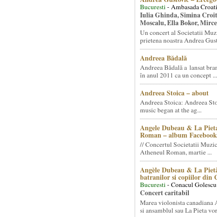
Bucuresti
- Ambasada Croati
Iulia Ghinda, Simina Croi
Moscalu, Ella Bokor, Mirc
Un concert al Societatii Muz
prietena noastra Andrea Gust
Andreea Bădală
Andreea Bădală a lansat 
în anul 2011 ca un concept ...
Andreea Stoica – about
Andreea Stoica: Andreea Sto
music began at the ag...
Angele Dubeau & La Pieta
Roman – album Facebook
// Concertul Societatii Muzic
Atheneul Roman, martie ...
Angèle Dubeau & La Pietà
batranilor si copiilor din
Bucuresti
- Conacul Golescu
Concert caritabil
Marea violonista canadiana
si ansamblul sau La Pieta vor.