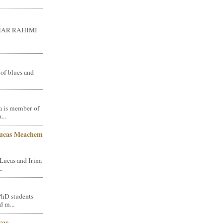
GHAR RAHIMI
 of blues and
a is member of
...
Lucas Meachem
Lucas and Irina
.
PhD students
d m...
vac