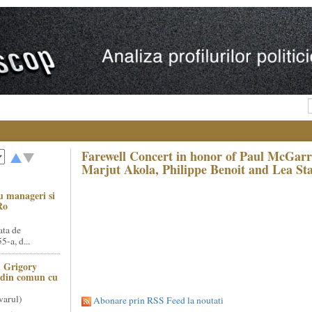
Farewell Concert in honor of Paul McGarry
Marjut Akola, Philippe Benoit and Lea St
u manageri si
Ro
ata de
5-a, d...
 Grigory
t din comun cu
varul)
Abonare prin RSS Feed la noutati