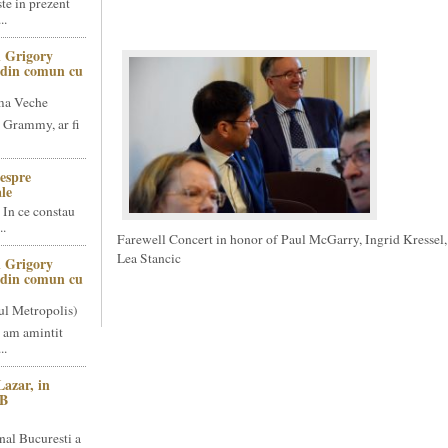
te in prezent
..
 Grigory
t din comun cu
ma Veche
 Grammy, ar fi
espre
le
 In ce constau
..
Farewell Concert in honor of Paul McGarry, Ingrid Kressel,
Lea Stancic
 Grigory
t din comun cu
ul Metropolis)
 am amintit
..
Lazar, in
NB
nal Bucuresti a