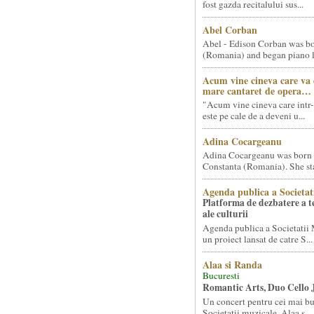
fost gazda recitalului sus...
Abel Corban
Abel - Edison Corban was bo
(Romania) and began piano le
Acum vine cineva care va
mare cantaret de opera…
"Acum vine cineva care intr-
este pe cale de a deveni u...
Adina Cocargeanu
Adina Cocargeanu was born 
Constanta (Romania). She star
Agenda publica a Societat
Platforma de dezbatere a 
ale culturii
Agenda publica a Societatii 
un proiect lansat de catre S...
Alaa si Randa
Bucuresti
Romantic Arts, Duo Cello 
Un concert pentru cei mai bun
Societatii muzicale, Alaa s...