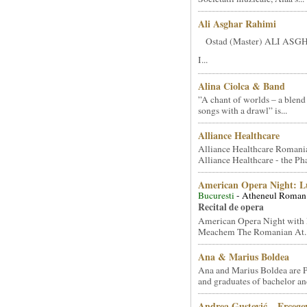
Ali Asghar Rahimi
Ostad (Master) ALI AS
I...
Alina Ciolca & Band
”A chant of worlds – a blend
songs with a drawl” is...
Alliance Healthcare
Alliance Healthcare Romani
Alliance Healthcare - the Pha
American Opera Night: 
Bucuresti
- Atheneul Roman
Recital de opera
American Opera Night with 
Meachem The Romanian At..
Ana & Marius Boldea
Ana and Marius Boldea are 
and graduates of bachelor an
Andrea Gustović – Ercego