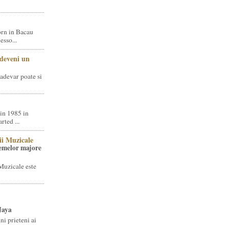
rn in Bacau
sso...
 deveni un
adevar poate si
in 1985 in
ted ...
ii Muzicale
temelor majore
Muzicale este
Jaya
i prieteni ai