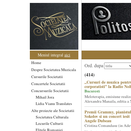
Meniul integral
aici
Home
Ord. dupa
Despre Societatea Muzicala
(414)
Cursurile Societatii
„Cursuri de muzica pentr
Concertele Societatii
corporatisti” la Radio No
Concursurile Societatii
Bucuresti
Meloterapia, emisiune realiz
Mihail Jora
Alexandra Manaila, editia a 5
Lidia Vianu Translates
Alte proiecte ale Societatii
Premii Grammy, pianistul
Sokolov si un concert iesi
Societatea Culturala
Angele Dubeau
Locurile Culturii
Cristina Comandasu (in Ade
Elitele Romaniei