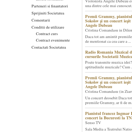
Violonista Angèle Dubeau es
una dintre cele mai cunoscut.
Parteneri si finantatori
Sprijiniti Societatea
Premii Grammy, pianistul
Comentarii
Sokolov și un concert ieși
Angele Dubeau
Conditii de utilizare
Cristina Comandasu in Dile
Contract curs
Daca tot am amintit premiile
Contract evenimente
de mentionat ca cea care a ...
Contactati Societatea
Radio Romania Muzical d
cursurile Societatii Muzica
Poate transmite muzica idei?
aptitudinile muzicale? Cum .
Premii Grammy, pianistul
Sokolov și un concert ieși
Angele Dubeau
Cristina Comandasu (in Ziar
Un concert deosebit Daca tot
premiile Grammy, ar fi de m.
Pianistul francez Ingmar 
concert la Bucuresti la T
Senso TV
Sala Media a Teatrului Natio