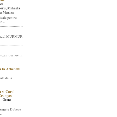
ei
toru, Mihaela
ea Marian
icale pentru
o...
brandul MURMUR
ica’s journey in
 la Atheneul
ale de la
 si Corul
 Crangasi
 - Grant
 Angele Dubeau
..