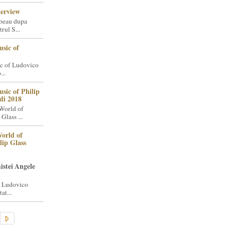
terview
beau dupa
rul S...
sic of
c of Ludovico
..
sic of Philip
di 2018
World of
Glass ...
orld of
lip Glass
istei Angele
i Ludovico
at...