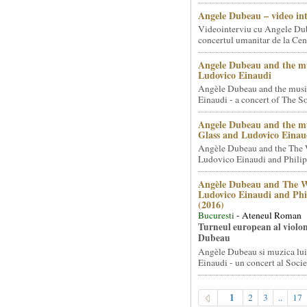
Angele Dubeau – video in
Videointerviu cu Angele Du
concertul umanitar de la Cent
Angele Dubeau and the mu
Ludovico Einaudi
Angèle Dubeau and the musi
Einaudi - a concert of The So.
Angele Dubeau and the mu
Glass and Ludovico Einau
Angèle Dubeau and the The 
Ludovico Einaudi and Philip 
Angèle Dubeau and The W
Ludovico Einaudi and Phi
(2016)
Bucuresti
- Ateneul Roman
Turneul european al violon
Dubeau
Angèle Dubeau si muzica lu
Einaudi - un concert al Societ
1
2
3
..
17