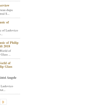
terview
beau dupa
rul S...
sic of
c of Ludovico
..
sic of Philip
di 2018
World of
Glass ...
orld of
lip Glass
istei Angele
i Ludovico
at...