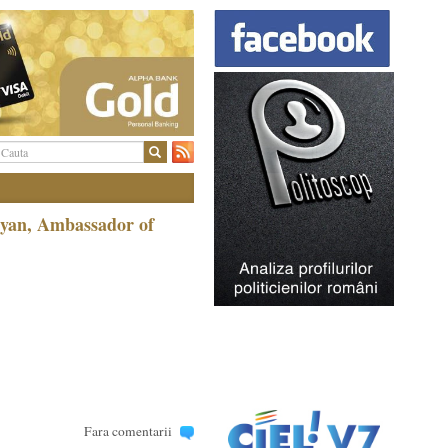
syan, Ambassador of
Fara comentarii