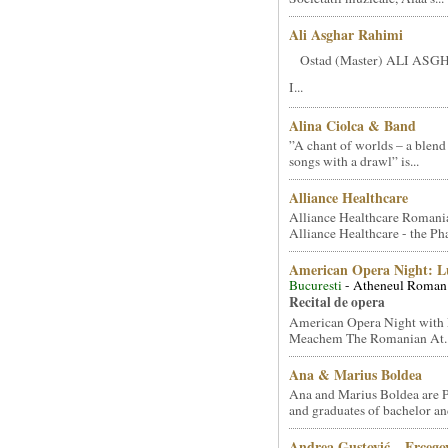
Ali Asghar Rahimi
Ostad (Master) ALI AS
I...
Alina Ciolca & Band
”A chant of worlds – a blend
songs with a drawl” is...
Alliance Healthcare
Alliance Healthcare Romani
Alliance Healthcare - the Pha
American Opera Night: 
Bucuresti
- Atheneul Roman
Recital de opera
American Opera Night with 
Meachem The Romanian At..
Ana & Marius Boldea
Ana and Marius Boldea are 
and graduates of bachelor an
Andrea Gustović – Ercego