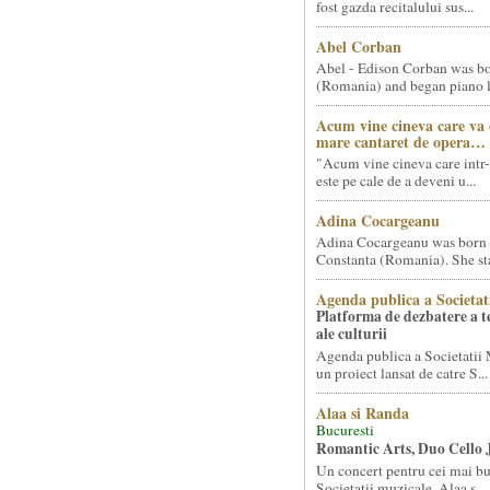
fost gazda recitalului sus...
Abel Corban
Abel - Edison Corban was bo
(Romania) and began piano le
Acum vine cineva care va
mare cantaret de opera…
"Acum vine cineva care intr-
este pe cale de a deveni u...
Adina Cocargeanu
Adina Cocargeanu was born 
Constanta (Romania). She star
Agenda publica a Societat
Platforma de dezbatere a 
ale culturii
Agenda publica a Societatii 
un proiect lansat de catre S...
Alaa si Randa
Bucuresti
Romantic Arts, Duo Cello 
Un concert pentru cei mai bun
Societatii muzicale, Alaa s...