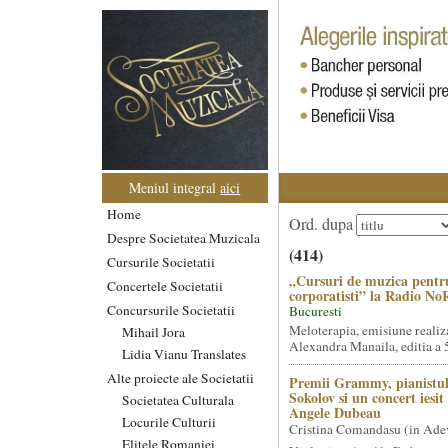
Meniul integral
aici
Home
Ord. dupa
Despre Societatea Muzicala
(414)
Cursurile Societatii
„Cursuri de muzica pentr
Concertele Societatii
corporatisti” la Radio No
Concursurile Societatii
Bucuresti
Meloterapia, emisiune realiz
Mihail Jora
Alexandra Manaila, editia a 5
Lidia Vianu Translates
Alte proiecte ale Societatii
Premii Grammy, pianistul
Sokolov si un concert iesi
Societatea Culturala
Angele Dubeau
Locurile Culturii
Cristina Comandasu (in Ade
Elitele Romaniei