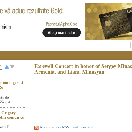
Farewell Concert in honor of Sergey Mina
Armenia, and Liana Minasyan
u manageri si
Ro
ata de
5-a, d...
 Grigory
t din comun cu
varul)
Abonare prin RSS Feed la noutati