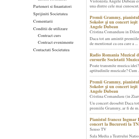
Violonista Angèle Dubeau es
una dintre cele mai cunoscut.
Parteneri si finantatori
Sprijiniti Societatea
Premii Grammy, pianistul
Comentarii
Sokolov și un concert ieși
Angele Dubeau
Conditii de utilizare
Cristina Comandasu in Dile
Contract curs
Daca tot am amintit premiile
Contract evenimente
de mentionat ca cea care a ...
Contactati Societatea
Radio Romania Muzical d
cursurile Societatii Muzica
Poate transmite muzica idei?
aptitudinile muzicale? Cum .
Premii Grammy, pianistul
Sokolov și un concert ieși
Angele Dubeau
Cristina Comandasu (in Ziar
Un concert deosebit Daca tot
premiile Grammy, ar fi de m.
Pianistul francez Ingmar 
concert la Bucuresti la T
Senso TV
Sala Media a Teatrului Natio