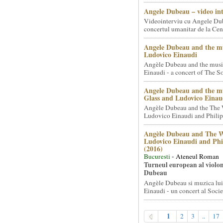
Angele Dubeau – video in
Videointerviu cu Angele Du
concertul umanitar de la Cent
Angele Dubeau and the mu
Ludovico Einaudi
Angèle Dubeau and the musi
Einaudi - a concert of The So.
Angele Dubeau and the mu
Glass and Ludovico Einau
Angèle Dubeau and the The 
Ludovico Einaudi and Philip 
Angèle Dubeau and The W
Ludovico Einaudi and Phi
(2016)
Bucuresti
- Ateneul Roman
Turneul european al violon
Dubeau
Angèle Dubeau si muzica lu
Einaudi - un concert al Societ
1
2
3
..
17