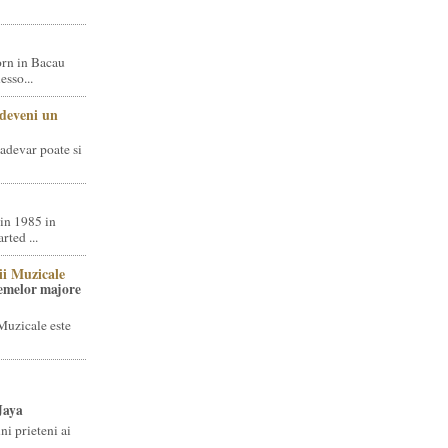
rn in Bacau
sso...
 deveni un
adevar poate si
in 1985 in
ted ...
ii Muzicale
temelor majore
Muzicale este
Jaya
i prieteni ai