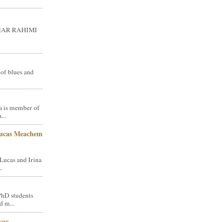
GHAR RAHIMI
 of blues and
a is member of
...
Lucas Meachem
Lucas and Irina
.
PhD students
d m...
vac