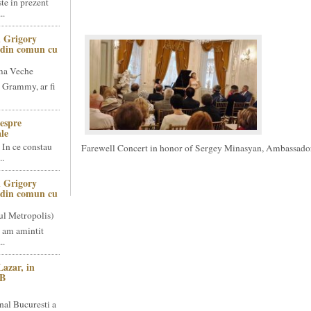
te in prezent
..
 Grigory
t din comun cu
ma Veche
 Grammy, ar fi
espre
le
 In ce constau
Farewell Concert in honor of Sergey Minasyan, Ambassado
..
 Grigory
t din comun cu
ul Metropolis)
 am amintit
..
Lazar, in
NB
nal Bucuresti a