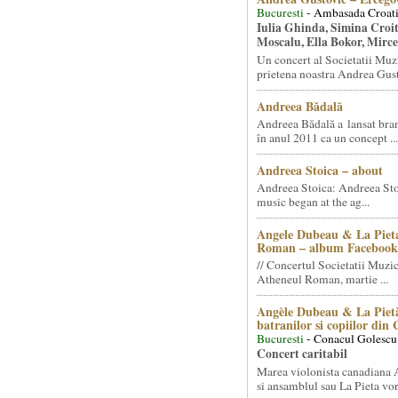
Bucuresti
- Ambasada Croati
Iulia Ghinda, Simina Croi
Moscalu, Ella Bokor, Mirc
Un concert al Societatii Muz
prietena noastra Andrea Gust
Andreea Bădală
Andreea Bădală a lansat 
în anul 2011 ca un concept ...
Andreea Stoica – about
Andreea Stoica: Andreea Sto
music began at the ag...
Angele Dubeau & La Pieta
Roman – album Facebook
// Concertul Societatii Muzic
Atheneul Roman, martie ...
Angèle Dubeau & La Pietà
batranilor si copiilor din
Bucuresti
- Conacul Golescu
Concert caritabil
Marea violonista canadiana
si ansamblul sau La Pieta vor.