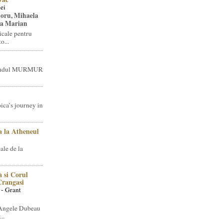
ei
toru, Mihaela
ea Marian
icale pentru
o...
brandul MURMUR
ica’s journey in
 la Atheneul
ale de la
 si Corul
 Crangasi
 - Grant
 Angele Dubeau
..