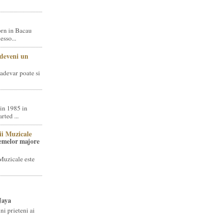
rn in Bacau
sso...
 deveni un
adevar poate si
in 1985 in
ted ...
ii Muzicale
temelor majore
Muzicale este
Jaya
i prieteni ai