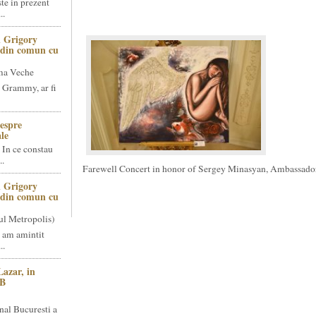
te in prezent
..
 Grigory
t din comun cu
ma Veche
 Grammy, ar fi
espre
le
 In ce constau
..
Farewell Concert in honor of Sergey Minasyan, Ambassado
 Grigory
t din comun cu
ul Metropolis)
 am amintit
..
Lazar, in
NB
nal Bucuresti a