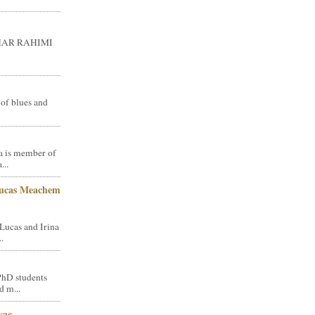
GHAR RAHIMI
 of blues and
a is member of
...
Lucas Meachem
Lucas and Irina
.
PhD students
d m...
vac