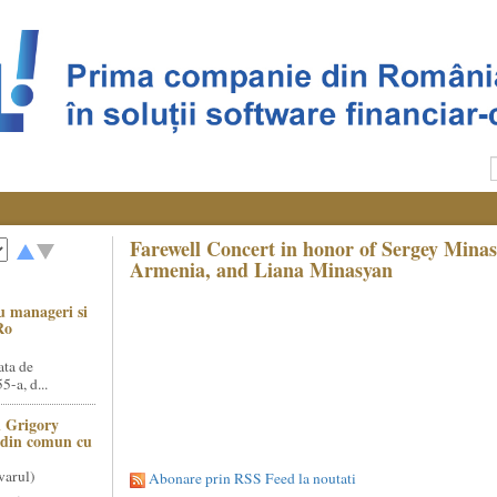
Farewell Concert in honor of Sergey Mina
Armenia, and Liana Minasyan
u manageri si
Ro
ata de
5-a, d...
 Grigory
t din comun cu
varul)
Abonare prin RSS Feed la noutati