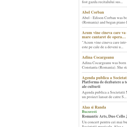
fost gazda recitalului sus...
Abel Corban
Abel - Edison Corban was bo
(Romania) and began piano le
Acum vine cineva care va
mare cantaret de opera…
"Acum vine cineva care intr-
este pe cale de a deveni u...
Adina Cocargeanu
Adina Cocargeanu was born 
Constanta (Romania). She star
Agenda publica a Societat
Platforma de dezbatere a 
ale culturii
Agenda publica a Societatii 
un proiect lansat de catre S...
Alaa si Randa
Bucuresti
Romantic Arts, Duo Cello 
Un concert pentru cei mai bun
Societatii muzicale, Alaa s...