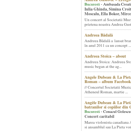
Bucuresti
- Ambasada Croati
Iulia Ghinda, Simina Croi
Moscalu, Ella Bokor, Mirc
Un concert al Societatii Muz
prietena noastra Andrea Gust
Andreea Bădală
Andreea Bădală a lansat 
în anul 2011 ca un concept ...
Andreea Stoica – about
Andreea Stoica: Andreea Sto
music began at the ag...
Angele Dubeau & La Pieta
Roman – album Facebook
// Concertul Societatii Muzic
Atheneul Roman, martie ...
Angèle Dubeau & La Pietà
batranilor si copiilor din
Bucuresti
- Conacul Golescu
Concert caritabil
Marea violonista canadiana
si ansamblul sau La Pieta vor.