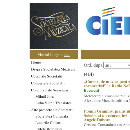
Meniul integral
aici
Home
Ord. dupa
Despre Societatea Muzicala
(414)
Cursurile Societatii
„Cursuri de muzica pentr
Concertele Societatii
corporatisti” la Radio No
Concursurile Societatii
Bucuresti
Meloterapia, emisiune realiz
Mihail Jora
Alexandra Manaila, editia a 5
Lidia Vianu Translates
Alte proiecte ale Societatii
Premii Grammy, pianistul
Sokolov si un concert iesi
Societatea Culturala
Angele Dubeau
Locurile Culturii
Cristina Comandasu (in Ade
Elitele Romaniei