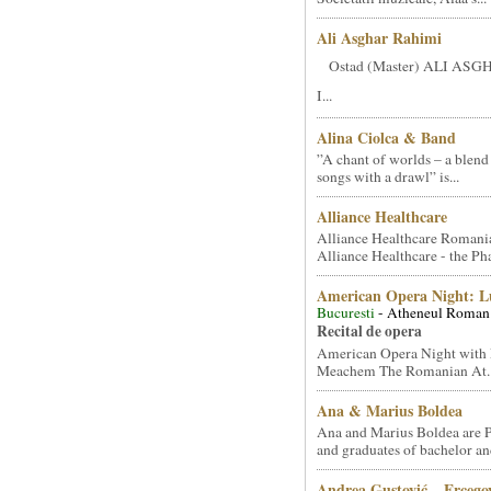
Ali Asghar Rahimi
Ostad (Master) ALI AS
I...
Alina Ciolca & Band
”A chant of worlds – a blend
songs with a drawl” is...
Alliance Healthcare
Alliance Healthcare Romani
Alliance Healthcare - the Pha
American Opera Night: 
Bucuresti
- Atheneul Roman
Recital de opera
American Opera Night with 
Meachem The Romanian At..
Ana & Marius Boldea
Ana and Marius Boldea are 
and graduates of bachelor an
Andrea Gustović – Ercego