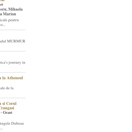
ei
toru, Mihaela
ea Marian
icale pentru
o...
brandul MURMUR
ica’s journey in
 la Atheneul
ale de la
 si Corul
 Crangasi
 - Grant
 Angele Dubeau
..