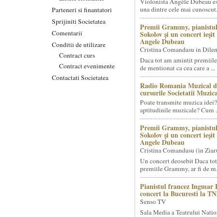
Violonista Angèle Dubeau es
una dintre cele mai cunoscut.
Parteneri si finantatori
Sprijiniti Societatea
Premii Grammy, pianistul
Comentarii
Sokolov și un concert ieși
Angele Dubeau
Conditii de utilizare
Cristina Comandasu in Dile
Contract curs
Daca tot am amintit premiile
Contract evenimente
de mentionat ca cea care a ...
Contactati Societatea
Radio Romania Muzical d
cursurile Societatii Muzica
Poate transmite muzica idei?
aptitudinile muzicale? Cum .
Premii Grammy, pianistul
Sokolov și un concert ieși
Angele Dubeau
Cristina Comandasu (in Ziar
Un concert deosebit Daca tot
premiile Grammy, ar fi de m.
Pianistul francez Ingmar 
concert la Bucuresti la T
Senso TV
Sala Media a Teatrului Natio