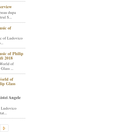
terview
beau dupa
rul S...
sic of
c of Ludovico
..
sic of Philip
di 2018
World of
Glass ...
orld of
lip Glass
istei Angele
i Ludovico
at...