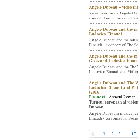
Angele Dubeau – video in
Videointerviu cu Angele Du
concertul umanitar de la Cent
Angele Dubeau and the mu
Ludovico Einaudi
Angèle Dubeau and the musi
Einaudi - a concert of The So.
Angele Dubeau and the mu
Glass and Ludovico Einau
Angèle Dubeau and the The 
Ludovico Einaudi and Philip 
Angèle Dubeau and The W
Ludovico Einaudi and Phi
(2016)
Bucuresti
- Ateneul Roman
Turneul european al violon
Dubeau
Angèle Dubeau si muzica lu
Einaudi - un concert al Societ
1
2
3
..
17