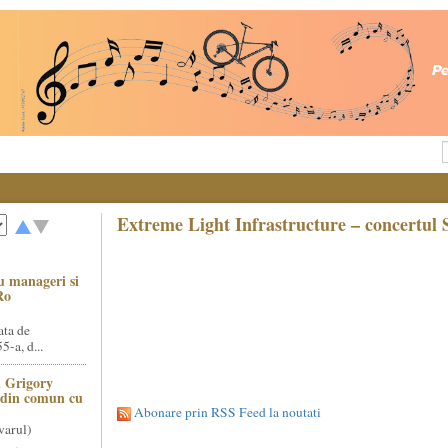
Extreme Light Infrastructure – concertul S
u manageri si
Ro
ata de
5-a, d...
 Grigory
t din comun cu
Abonare prin RSS Feed la noutati
varul)