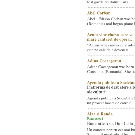
fost gazda recitalului sus...
Abel Corban
Abel - Edison Corban was bo
(Romania) and began piano le
Acum vine cineva care va
mare cantaret de opera…
"Acum vine cineva care intr-
este pe cale de a deveni u...
Adina Cocargeanu
Adina Cocargeanu was born 
Constanta (Romania). She star
Agenda publica a Societat
Platforma de dezbatere a 
ale culturii
Agenda publica a Societatii 
un proiect lansat de catre S...
Alaa si Randa
Bucuresti
Romantic Arts, Duo Cello 
Un concert pentru cei mai bun
Societatii muzicale, Alaa s...