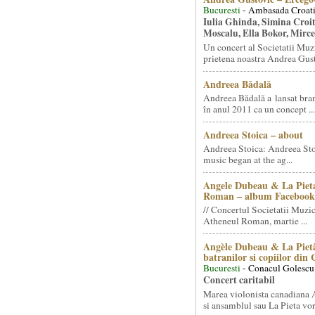
Bucuresti
- Ambasada Croati
Iulia Ghinda, Simina Croi
Moscalu, Ella Bokor, Mirc
Un concert al Societatii Muz
prietena noastra Andrea Gust
Andreea Bădală
Andreea Bădală a lansat 
în anul 2011 ca un concept ...
Andreea Stoica – about
Andreea Stoica: Andreea Sto
music began at the ag...
Angele Dubeau & La Pieta
Roman – album Facebook
// Concertul Societatii Muzic
Atheneul Roman, martie ...
Angèle Dubeau & La Pietà
batranilor si copiilor din
Bucuresti
- Conacul Golescu
Concert caritabil
Marea violonista canadiana
si ansamblul sau La Pieta vor.