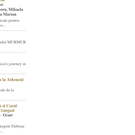
ei
toru, Mihaela
ea Marian
icale pentru
o...
brandul MURMUR
ica’s journey in
 la Atheneul
ale de la
 si Corul
 Crangasi
 - Grant
 Angele Dubeau
..