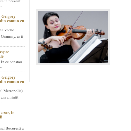
te in prezent
..
 Grigory
t din comun cu
ma Veche
 Grammy, ar fi
espre
le
 In ce constau
..
 Grigory
t din comun cu
ul Metropolis)
 am amintit
..
Lazar, in
NB
nal Bucuresti a