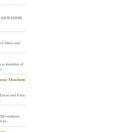
GHAR RAHIMI
 of blues and
a is member of
...
Lucas Meachem
Lucas and Irina
.
PhD students
d m...
vac