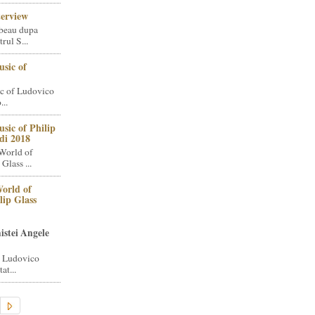
terview
beau dupa
rul S...
sic of
c of Ludovico
..
sic of Philip
di 2018
World of
Glass ...
orld of
lip Glass
istei Angele
i Ludovico
at...