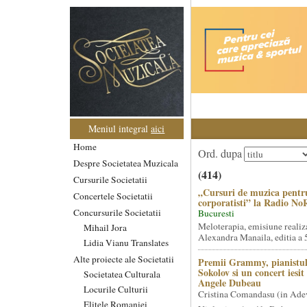
Meniul integral
aici
Home
Ord. dupa
Despre Societatea Muzicala
(414)
Cursurile Societatii
„Cursuri de muzica pentr
Concertele Societatii
corporatisti” la Radio No
Concursurile Societatii
Bucuresti
Meloterapia, emisiune realiz
Mihail Jora
Alexandra Manaila, editia a 5
Lidia Vianu Translates
Alte proiecte ale Societatii
Premii Grammy, pianistul
Sokolov si un concert iesi
Societatea Culturala
Angele Dubeau
Locurile Culturii
Cristina Comandasu (in Ade
Elitele Romaniei