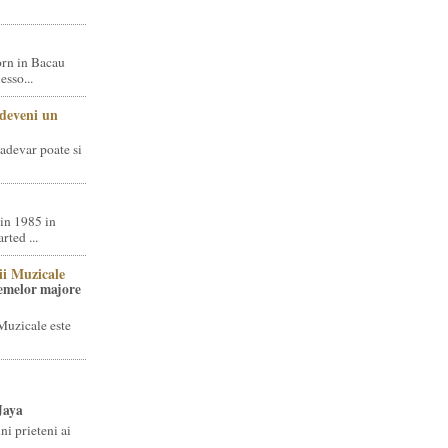
rn in Bacau
sso...
 deveni un
adevar poate si
in 1985 in
ted ...
ii Muzicale
temelor majore
Muzicale este
Jaya
i prieteni ai