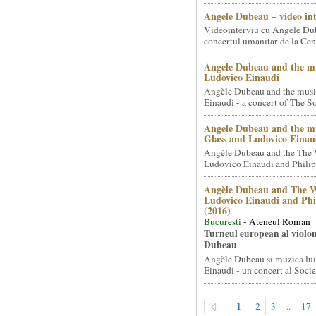
Angele Dubeau – video in
Videointerviu cu Angele Du
concertul umanitar de la Cent
Angele Dubeau and the mu
Ludovico Einaudi
Angèle Dubeau and the musi
Einaudi - a concert of The So.
Angele Dubeau and the mu
Glass and Ludovico Einau
Angèle Dubeau and the The 
Ludovico Einaudi and Philip 
Angèle Dubeau and The W
Ludovico Einaudi and Phi
(2016)
Bucuresti
- Ateneul Roman
Turneul european al violon
Dubeau
Angèle Dubeau si muzica lu
Einaudi - un concert al Societ
1
2
3
..
17