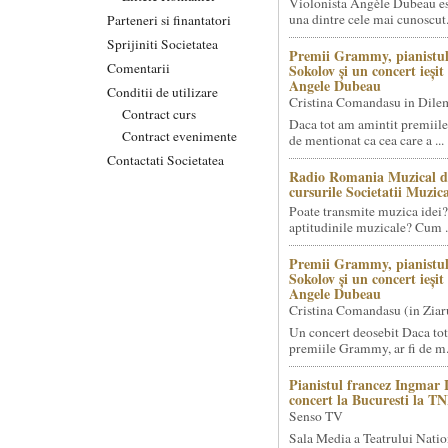
Violonista Angèle Dubeau es
una dintre cele mai cunoscut.
Parteneri si finantatori
Sprijiniti Societatea
Premii Grammy, pianistul
Comentarii
Sokolov și un concert ieși
Angele Dubeau
Conditii de utilizare
Cristina Comandasu in Dile
Contract curs
Daca tot am amintit premiile
Contract evenimente
de mentionat ca cea care a ...
Contactati Societatea
Radio Romania Muzical d
cursurile Societatii Muzica
Poate transmite muzica idei?
aptitudinile muzicale? Cum .
Premii Grammy, pianistul
Sokolov și un concert ieși
Angele Dubeau
Cristina Comandasu (in Ziar
Un concert deosebit Daca tot
premiile Grammy, ar fi de m.
Pianistul francez Ingmar 
concert la Bucuresti la T
Senso TV
Sala Media a Teatrului Natio