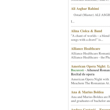
Ali Asghar Rahimi
Ostad (Master) ALI AS
I...
Alina Ciolca & Band
”A chant of worlds – a blend
songs with a drawl” is...
Alliance Healthcare
Alliance Healthcare Romani
Alliance Healthcare - the Pha
American Opera Night: 
Bucuresti
- Atheneul Roman
Recital de opera
American Opera Night with 
Meachem The Romanian At..
Ana & Marius Boldea
Ana and Marius Boldea are 
and graduates of bachelor an
Andrea Gustović – Ercego