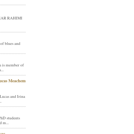
GHAR RAHIMI
 of blues and
a is member of
...
Lucas Meachem
Lucas and Irina
.
PhD students
d m...
vac