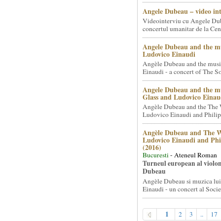
Angele Dubeau – video in
Videointerviu cu Angele Du
concertul umanitar de la Cent
Angele Dubeau and the mu
Ludovico Einaudi
Angèle Dubeau and the musi
Einaudi - a concert of The So.
Angele Dubeau and the mu
Glass and Ludovico Einau
Angèle Dubeau and the The 
Ludovico Einaudi and Philip 
Angèle Dubeau and The W
Ludovico Einaudi and Phi
(2016)
Bucuresti
- Ateneul Roman
Turneul european al violon
Dubeau
Angèle Dubeau si muzica lu
Einaudi - un concert al Societ
1
2
3
..
17