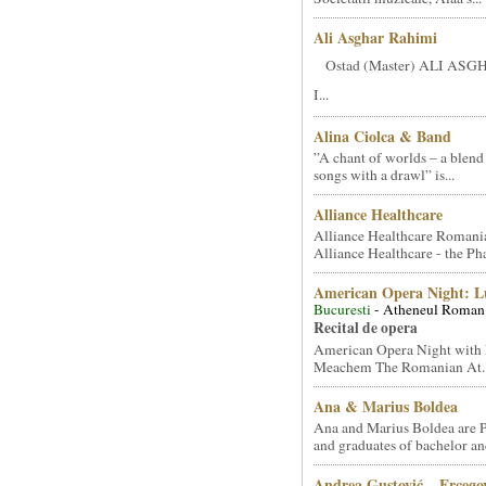
Ali Asghar Rahimi
Ostad (Master) ALI AS
I...
Alina Ciolca & Band
”A chant of worlds – a blend
songs with a drawl” is...
Alliance Healthcare
Alliance Healthcare Romani
Alliance Healthcare - the Pha
American Opera Night: 
Bucuresti
- Atheneul Roman
Recital de opera
American Opera Night with 
Meachem The Romanian At..
Ana & Marius Boldea
Ana and Marius Boldea are 
and graduates of bachelor an
Andrea Gustović – Ercego