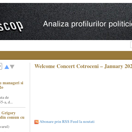
Welcome Concert Cotroceni – January 20
u manageri si
Ro
ata de
5-a, d...
 Grigory
t din comun cu
Abonare prin RSS Feed la noutati
varul)