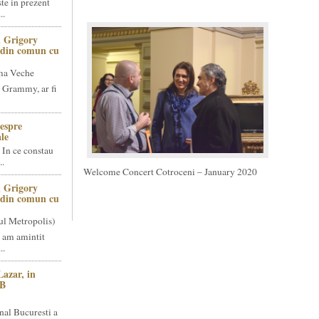
te in prezent
..
 Grigory
t din comun cu
ma Veche
 Grammy, ar fi
espre
le
 In ce constau
..
Welcome Concert Cotroceni – January 2020
 Grigory
t din comun cu
ul Metropolis)
 am amintit
..
Lazar, in
NB
nal Bucuresti a