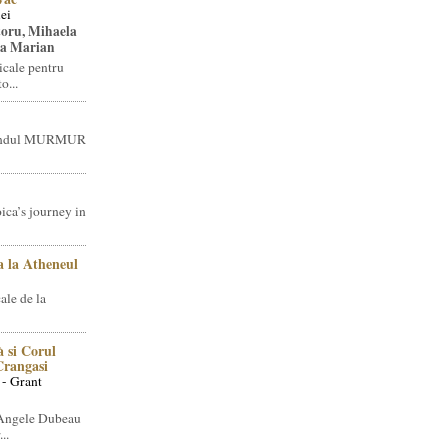
ei
toru, Mihaela
ea Marian
icale pentru
o...
brandul MURMUR
ica’s journey in
 la Atheneul
ale de la
 si Corul
 Crangasi
 - Grant
 Angele Dubeau
..