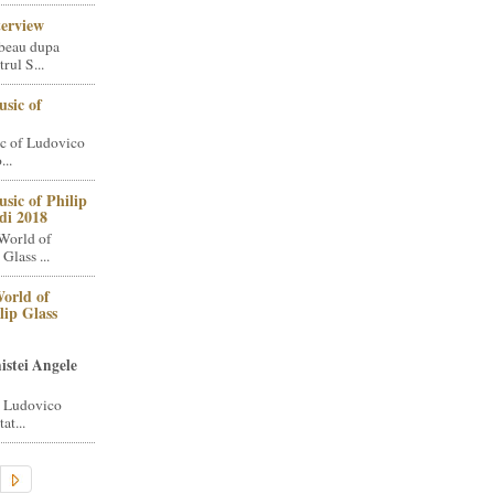
terview
beau dupa
rul S...
sic of
c of Ludovico
..
sic of Philip
di 2018
World of
Glass ...
orld of
lip Glass
istei Angele
i Ludovico
at...