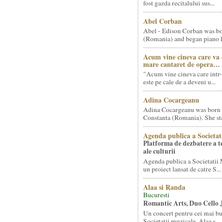
fost gazda recitalului sus...
Abel Corban
Abel - Edison Corban was bo
(Romania) and began piano le
Acum vine cineva care va
mare cantaret de opera…
"Acum vine cineva care intr-
este pe cale de a deveni u...
Adina Cocargeanu
Adina Cocargeanu was born 
Constanta (Romania). She star
Agenda publica a Societat
Platforma de dezbatere a 
ale culturii
Agenda publica a Societatii 
un proiect lansat de catre S...
Alaa si Randa
Bucuresti
Romantic Arts, Duo Cello 
Un concert pentru cei mai bun
Societatii muzicale, Alaa s...