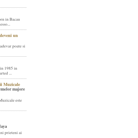
rn in Bacau
sso...
 deveni un
adevar poate si
in 1985 in
ted ...
ii Muzicale
temelor majore
Muzicale este
Jaya
i prieteni ai