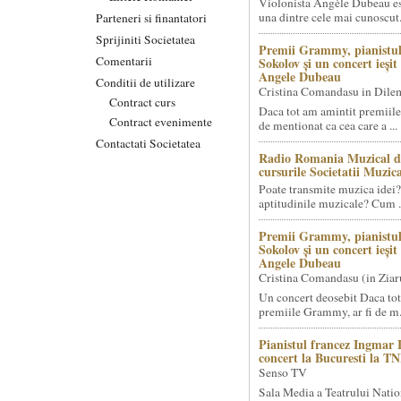
Violonista Angèle Dubeau es
una dintre cele mai cunoscut.
Parteneri si finantatori
Sprijiniti Societatea
Premii Grammy, pianistul
Comentarii
Sokolov și un concert ieși
Angele Dubeau
Conditii de utilizare
Cristina Comandasu in Dile
Contract curs
Daca tot am amintit premiile
Contract evenimente
de mentionat ca cea care a ...
Contactati Societatea
Radio Romania Muzical d
cursurile Societatii Muzica
Poate transmite muzica idei?
aptitudinile muzicale? Cum .
Premii Grammy, pianistul
Sokolov și un concert ieși
Angele Dubeau
Cristina Comandasu (in Ziar
Un concert deosebit Daca tot
premiile Grammy, ar fi de m.
Pianistul francez Ingmar 
concert la Bucuresti la T
Senso TV
Sala Media a Teatrului Natio