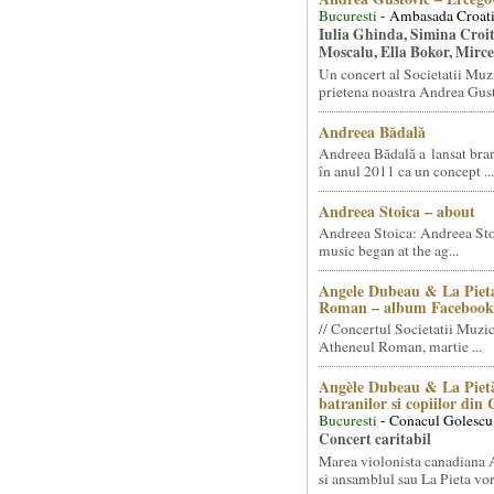
Bucuresti
- Ambasada Croati
Iulia Ghinda, Simina Croi
Moscalu, Ella Bokor, Mirc
Un concert al Societatii Muz
prietena noastra Andrea Gust
Andreea Bădală
Andreea Bădală a lansat 
în anul 2011 ca un concept ...
Andreea Stoica – about
Andreea Stoica: Andreea Sto
music began at the ag...
Angele Dubeau & La Pieta
Roman – album Facebook
// Concertul Societatii Muzic
Atheneul Roman, martie ...
Angèle Dubeau & La Pietà
batranilor si copiilor din
Bucuresti
- Conacul Golescu
Concert caritabil
Marea violonista canadiana
si ansamblul sau La Pieta vor.