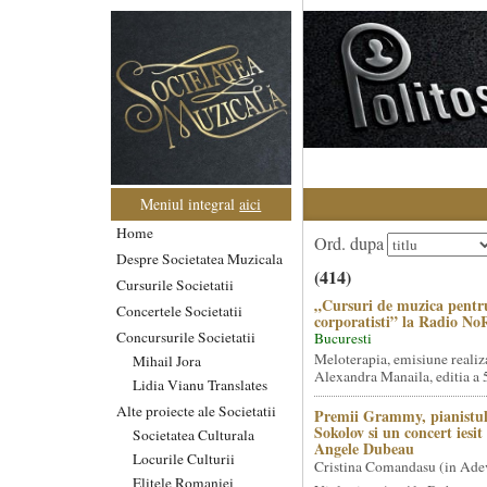
Meniul integral
aici
Home
Ord. dupa
Despre Societatea Muzicala
(414)
Cursurile Societatii
„Cursuri de muzica pentr
Concertele Societatii
corporatisti” la Radio No
Concursurile Societatii
Bucuresti
Meloterapia, emisiune realiz
Mihail Jora
Alexandra Manaila, editia a 5
Lidia Vianu Translates
Alte proiecte ale Societatii
Premii Grammy, pianistul
Sokolov si un concert iesi
Societatea Culturala
Angele Dubeau
Locurile Culturii
Cristina Comandasu (in Ade
Elitele Romaniei