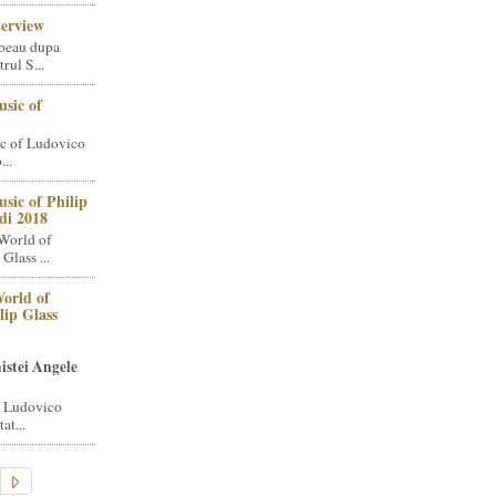
terview
beau dupa
rul S...
sic of
c of Ludovico
..
sic of Philip
di 2018
World of
Glass ...
orld of
lip Glass
istei Angele
i Ludovico
at...