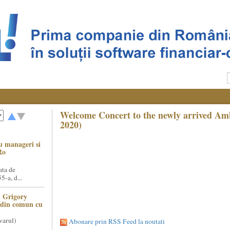
Welcome Concert to the newly arrived Am
2020)
u manageri si
Ro
ata de
5-a, d...
 Grigory
t din comun cu
varul)
Abonare prin RSS Feed la noutati