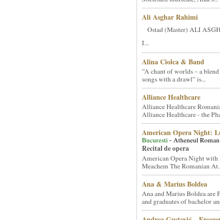
Ali Asghar Rahimi
Ostad (Master) ALI AS
I...
Alina Ciolca & Band
”A chant of worlds – a blend
songs with a drawl” is...
Alliance Healthcare
Alliance Healthcare Romani
Alliance Healthcare - the Pha
American Opera Night: 
Bucuresti
- Atheneul Roman
Recital de opera
American Opera Night with 
Meachem The Romanian At..
Ana & Marius Boldea
Ana and Marius Boldea are 
and graduates of bachelor an
Andrea Gustović – Ercego