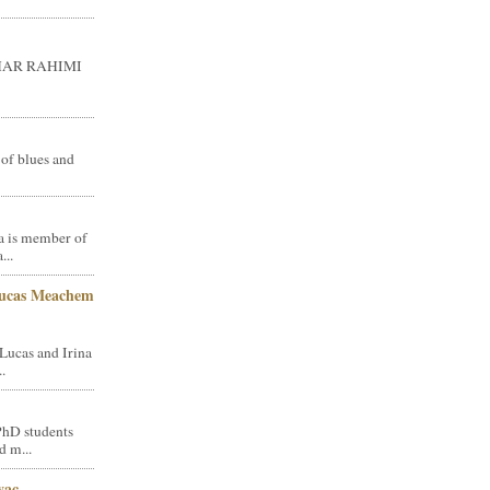
GHAR RAHIMI
 of blues and
a is member of
...
Lucas Meachem
Lucas and Irina
.
PhD students
d m...
vac