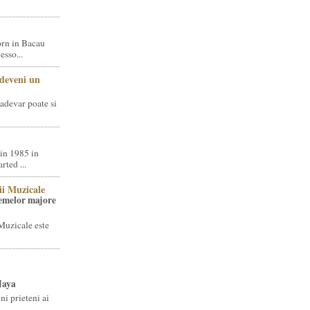
rn in Bacau
sso...
 deveni un
adevar poate si
in 1985 in
ted ...
ii Muzicale
temelor majore
Muzicale este
Jaya
i prieteni ai