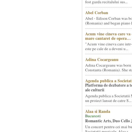
fost gazda recitalului sus...
Abel Corban
Abel - Edison Corban was bo
(Romania) and began piano le
Acum vine cineva care va
mare cantaret de opera…
"Acum vine cineva care intr-
este pe cale de a deveni u...
Adina Cocargeanu
Adina Cocargeanu was born 
Constanta (Romania). She star
Agenda publica a Societat
Platforma de dezbatere a 
ale culturii
Agenda publica a Societatii 
un proiect lansat de catre S...
Alaa si Randa
Bucuresti
Romantic Arts, Duo Cello 
Un concert pentru cei mai bun
Societatii muzicale, Alaa s...