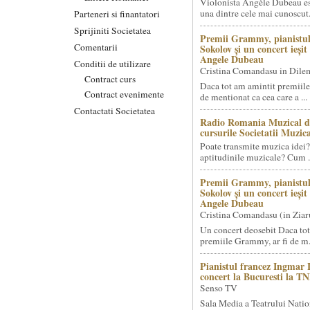
Violonista Angèle Dubeau es
una dintre cele mai cunoscut.
Parteneri si finantatori
Sprijiniti Societatea
Premii Grammy, pianistul
Comentarii
Sokolov și un concert ieși
Angele Dubeau
Conditii de utilizare
Cristina Comandasu in Dile
Contract curs
Daca tot am amintit premiile
Contract evenimente
de mentionat ca cea care a ...
Contactati Societatea
Radio Romania Muzical d
cursurile Societatii Muzica
Poate transmite muzica idei?
aptitudinile muzicale? Cum .
Premii Grammy, pianistul
Sokolov și un concert ieși
Angele Dubeau
Cristina Comandasu (in Ziar
Un concert deosebit Daca tot
premiile Grammy, ar fi de m.
Pianistul francez Ingmar 
concert la Bucuresti la T
Senso TV
Sala Media a Teatrului Natio