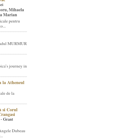
ei
toru, Mihaela
ea Marian
icale pentru
o...
brandul MURMUR
ica’s journey in
 la Atheneul
ale de la
 si Corul
 Crangasi
 - Grant
 Angele Dubeau
..