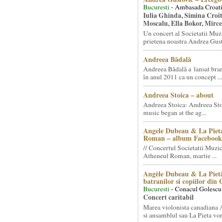
Bucuresti
- Ambasada Croati
Iulia Ghinda, Simina Croi
Moscalu, Ella Bokor, Mirc
Un concert al Societatii Muz
prietena noastra Andrea Gust
Andreea Bădală
Andreea Bădală a lansat 
în anul 2011 ca un concept ...
Andreea Stoica – about
Andreea Stoica: Andreea Sto
music began at the ag...
Angele Dubeau & La Pieta
Roman – album Facebook
// Concertul Societatii Muzic
Atheneul Roman, martie ...
Angèle Dubeau & La Pietà
batranilor si copiilor din
Bucuresti
- Conacul Golescu
Concert caritabil
Marea violonista canadiana
si ansamblul sau La Pieta vor.