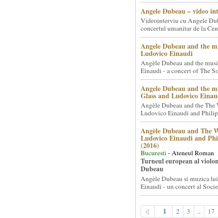
Angele Dubeau – video in
Videointerviu cu Angele Du
concertul umanitar de la Cent
Angele Dubeau and the mu
Ludovico Einaudi
Angèle Dubeau and the musi
Einaudi - a concert of The So.
Angele Dubeau and the mu
Glass and Ludovico Einau
Angèle Dubeau and the The 
Ludovico Einaudi and Philip 
Angèle Dubeau and The W
Ludovico Einaudi and Phi
(2016)
Bucuresti
- Ateneul Roman
Turneul european al violon
Dubeau
Angèle Dubeau si muzica lu
Einaudi - un concert al Societ
1
2
3
..
17