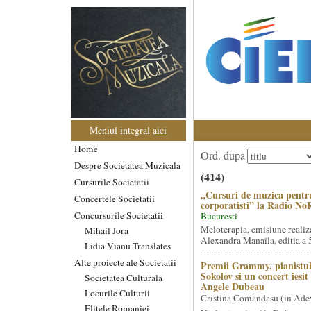
Meniul integral
aici
Home
Ord. dupa
Despre Societatea Muzicala
(414)
Cursurile Societatii
„Cursuri de muzica pentr
Concertele Societatii
corporatisti” la Radio No
Concursurile Societatii
Bucuresti
Meloterapia, emisiune realiz
Mihail Jora
Alexandra Manaila, editia a 5
Lidia Vianu Translates
Alte proiecte ale Societatii
Premii Grammy, pianistul
Sokolov si un concert iesi
Societatea Culturala
Angele Dubeau
Locurile Culturii
Cristina Comandasu (in Ade
Elitele Romaniei