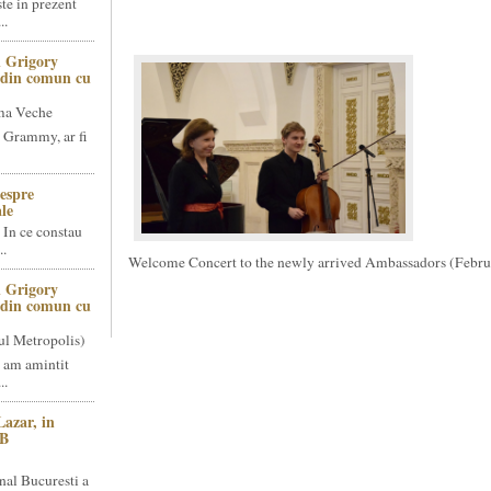
te in prezent
..
 Grigory
t din comun cu
ma Veche
 Grammy, ar fi
espre
le
 In ce constau
..
Welcome Concert to the newly arrived Ambassadors (Febru
 Grigory
t din comun cu
ul Metropolis)
 am amintit
..
Lazar, in
NB
nal Bucuresti a