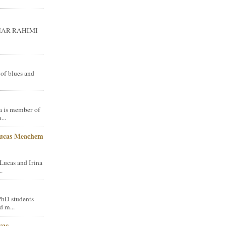
GHAR RAHIMI
 of blues and
a is member of
...
Lucas Meachem
Lucas and Irina
.
PhD students
d m...
vac