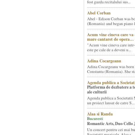
fost gazda recitalului sus...
Abel Corban
Abel - Edison Corban was bo
(Romania) and began piano le
Acum vine cineva care va
mare cantaret de opera…
"Acum vine cineva care intr-
este pe cale de a deveni u...
Adina Cocargeanu
Adina Cocargeanu was born 
Constanta (Romania). She star
Agenda publica a Societat
Platforma de dezbatere a 
ale culturii
Agenda publica a Societatii 
un proiect lansat de catre S...
Alaa si Randa
Bucuresti
Romantic Arts, Duo Cello 
Un concert pentru cei mai bun
Societatii muzicale, Alaa s...