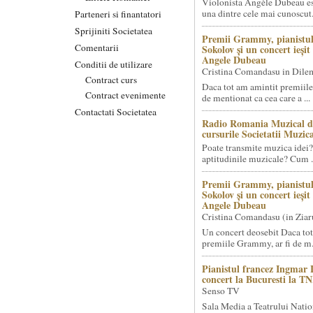
Violonista Angèle Dubeau es
una dintre cele mai cunoscut.
Parteneri si finantatori
Sprijiniti Societatea
Premii Grammy, pianistul
Comentarii
Sokolov și un concert ieși
Angele Dubeau
Conditii de utilizare
Cristina Comandasu in Dile
Contract curs
Daca tot am amintit premiile
Contract evenimente
de mentionat ca cea care a ...
Contactati Societatea
Radio Romania Muzical d
cursurile Societatii Muzica
Poate transmite muzica idei?
aptitudinile muzicale? Cum .
Premii Grammy, pianistul
Sokolov și un concert ieși
Angele Dubeau
Cristina Comandasu (in Ziar
Un concert deosebit Daca tot
premiile Grammy, ar fi de m.
Pianistul francez Ingmar 
concert la Bucuresti la T
Senso TV
Sala Media a Teatrului Natio