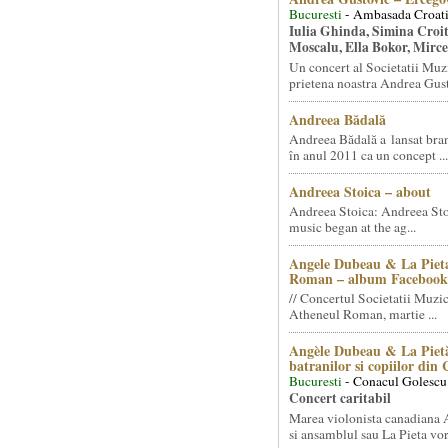
Bucuresti
- Ambasada Croati
Iulia Ghinda, Simina Croi
Moscalu, Ella Bokor, Mirc
Un concert al Societatii Muz
prietena noastra Andrea Gust
Andreea Bădală
Andreea Bădală a lansat 
în anul 2011 ca un concept ...
Andreea Stoica – about
Andreea Stoica: Andreea Sto
music began at the ag...
Angele Dubeau & La Pieta
Roman – album Facebook
// Concertul Societatii Muzic
Atheneul Roman, martie ...
Angèle Dubeau & La Pietà
batranilor si copiilor din
Bucuresti
- Conacul Golescu
Concert caritabil
Marea violonista canadiana
si ansamblul sau La Pieta vor.