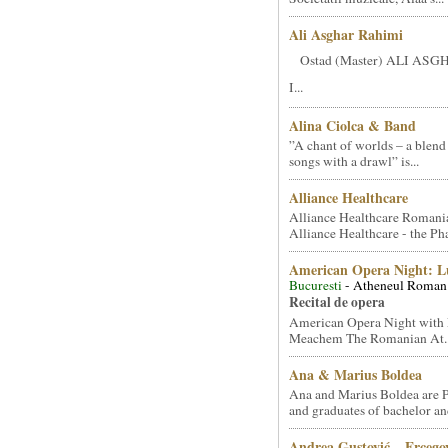
Ali Asghar Rahimi
Ostad (Master) ALI AS
I...
Alina Ciolca & Band
”A chant of worlds – a blend
songs with a drawl” is...
Alliance Healthcare
Alliance Healthcare Romani
Alliance Healthcare - the Pha
American Opera Night: 
Bucuresti
- Atheneul Roman
Recital de opera
American Opera Night with 
Meachem The Romanian At..
Ana & Marius Boldea
Ana and Marius Boldea are 
and graduates of bachelor an
Andrea Gustović – Ercego