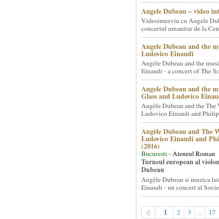
Angele Dubeau – video in
Videointerviu cu Angele Du
concertul umanitar de la Cent
Angele Dubeau and the mu
Ludovico Einaudi
Angèle Dubeau and the musi
Einaudi - a concert of The So.
Angele Dubeau and the mu
Glass and Ludovico Einau
Angèle Dubeau and the The 
Ludovico Einaudi and Philip 
Angèle Dubeau and The W
Ludovico Einaudi and Phi
(2016)
Bucuresti
- Ateneul Roman
Turneul european al violon
Dubeau
Angèle Dubeau si muzica lu
Einaudi - un concert al Societ
1
2
3
..
17