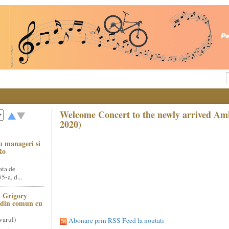
Welcome Concert to the newly arrived Am
2020)
u manageri si
Ro
ata de
5-a, d...
 Grigory
t din comun cu
varul)
Abonare prin RSS Feed la noutati