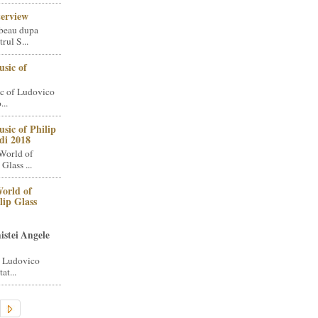
terview
beau dupa
rul S...
sic of
c of Ludovico
..
sic of Philip
di 2018
World of
Glass ...
orld of
lip Glass
istei Angele
i Ludovico
at...