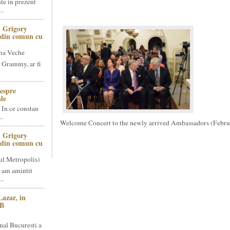
te in prezent
..
 Grigory
t din comun cu
ma Veche
 Grammy, ar fi
espre
le
 In ce constau
..
Welcome Concert to the newly arrived Ambassadors (Febru
 Grigory
t din comun cu
ul Metropolis)
 am amintit
..
Lazar, in
NB
nal Bucuresti a