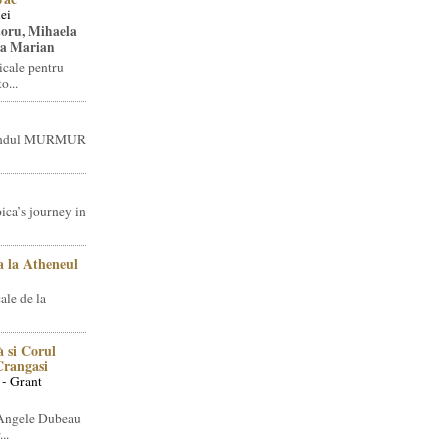
ei
toru, Mihaela
ea Marian
icale pentru
o...
brandul MURMUR
ica’s journey in
 la Atheneul
ale de la
 si Corul
 Crangasi
 - Grant
 Angele Dubeau
..