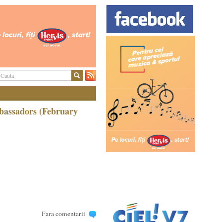
bassadors (February
Fara comentarii