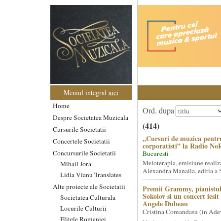
Meniul integral
aici
Home
Ord. dupa
Despre Societatea Muzicala
(414)
Cursurile Societatii
„Cursuri de muzica pentr
Concertele Societatii
corporatisti” la Radio No
Concursurile Societatii
Bucuresti
Meloterapia, emisiune realiz
Mihail Jora
Alexandra Manaila, editia a 5
Lidia Vianu Translates
Alte proiecte ale Societatii
Premii Grammy, pianistul
Sokolov si un concert iesi
Societatea Culturala
Angele Dubeau
Locurile Culturii
Cristina Comandasu (in Ade
Elitele Romaniei