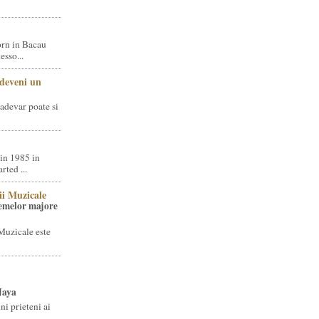
rn in Bacau
sso...
 deveni un
adevar poate si
in 1985 in
ted ...
ii Muzicale
temelor majore
Muzicale este
Jaya
i prieteni ai