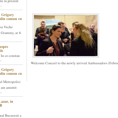
te in prezent
..
 Grigory
t din comun cu
ma Veche
 Grammy, ar fi
espre
le
 In ce constau
..
Welcome Concert to the newly arrived Ambassadors (Febru
 Grigory
t din comun cu
ul Metropolis)
 am amintit
..
Lazar, in
NB
nal Bucuresti a