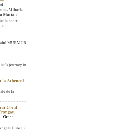
ei
toru, Mihaela
ea Marian
icale pentru
o...
brandul MURMUR
ica’s journey in
 la Atheneul
ale de la
 si Corul
 Crangasi
 - Grant
 Angele Dubeau
..