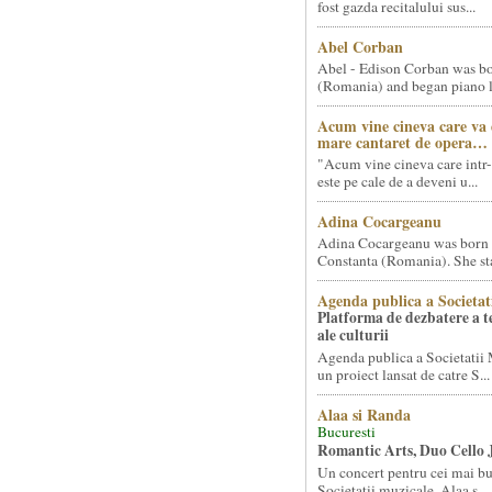
fost gazda recitalului sus...
Abel Corban
Abel - Edison Corban was bo
(Romania) and began piano le
Acum vine cineva care va
mare cantaret de opera…
"Acum vine cineva care intr-
este pe cale de a deveni u...
Adina Cocargeanu
Adina Cocargeanu was born 
Constanta (Romania). She star
Agenda publica a Societat
Platforma de dezbatere a 
ale culturii
Agenda publica a Societatii 
un proiect lansat de catre S...
Alaa si Randa
Bucuresti
Romantic Arts, Duo Cello 
Un concert pentru cei mai bun
Societatii muzicale, Alaa s...