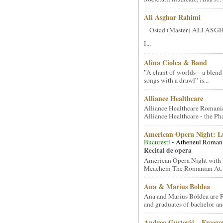
Ali Asghar Rahimi
Ostad (Master) ALI AS
I...
Alina Ciolca & Band
”A chant of worlds – a blend
songs with a drawl” is...
Alliance Healthcare
Alliance Healthcare Romani
Alliance Healthcare - the Pha
American Opera Night: 
Bucuresti
- Atheneul Roman
Recital de opera
American Opera Night with 
Meachem The Romanian At..
Ana & Marius Boldea
Ana and Marius Boldea are 
and graduates of bachelor an
Andrea Gustović – Ercego