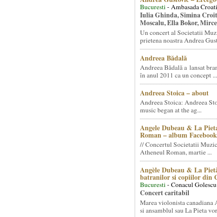
Bucuresti
- Ambasada Croati
Iulia Ghinda, Simina Croi
Moscalu, Ella Bokor, Mirc
Un concert al Societatii Muz
prietena noastra Andrea Gust
Andreea Bădală
Andreea Bădală a lansat 
în anul 2011 ca un concept ...
Andreea Stoica – about
Andreea Stoica: Andreea Sto
music began at the ag...
Angele Dubeau & La Pieta
Roman – album Facebook
// Concertul Societatii Muzic
Atheneul Roman, martie ...
Angèle Dubeau & La Pietà
batranilor si copiilor din
Bucuresti
- Conacul Golescu
Concert caritabil
Marea violonista canadiana
si ansamblul sau La Pieta vor.