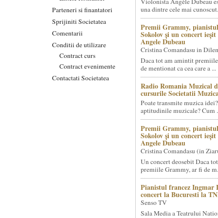
Violonista Angèle Dubeau es
una dintre cele mai cunoscut.
Parteneri si finantatori
Sprijiniti Societatea
Premii Grammy, pianistul
Comentarii
Sokolov și un concert ieși
Angele Dubeau
Conditii de utilizare
Cristina Comandasu in Dile
Contract curs
Daca tot am amintit premiile
Contract evenimente
de mentionat ca cea care a ...
Contactati Societatea
Radio Romania Muzical d
cursurile Societatii Muzica
Poate transmite muzica idei?
aptitudinile muzicale? Cum .
Premii Grammy, pianistul
Sokolov și un concert ieși
Angele Dubeau
Cristina Comandasu (in Ziar
Un concert deosebit Daca tot
premiile Grammy, ar fi de m.
Pianistul francez Ingmar 
concert la Bucuresti la T
Senso TV
Sala Media a Teatrului Natio