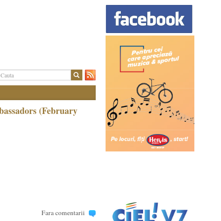
bassadors (February
Fara comentarii