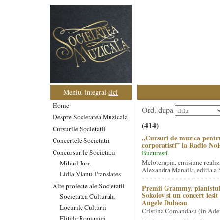
Meniul integral
aici
Home
Ord. dupa
Despre Societatea Muzicala
(414)
Cursurile Societatii
„Cursuri de muzica pentr
Concertele Societatii
corporatisti” la Radio No
Concursurile Societatii
Bucuresti
Meloterapia, emisiune realiz
Mihail Jora
Alexandra Manaila, editia a 5
Lidia Vianu Translates
Alte proiecte ale Societatii
Premii Grammy, pianistul
Sokolov si un concert iesi
Societatea Culturala
Angele Dubeau
Locurile Culturii
Cristina Comandasu (in Ade
Elitele Romaniei