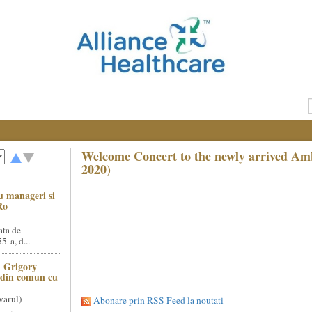
Welcome Concert to the newly arrived Am
2020)
u manageri si
Ro
ata de
5-a, d...
 Grigory
t din comun cu
varul)
Abonare prin RSS Feed la noutati