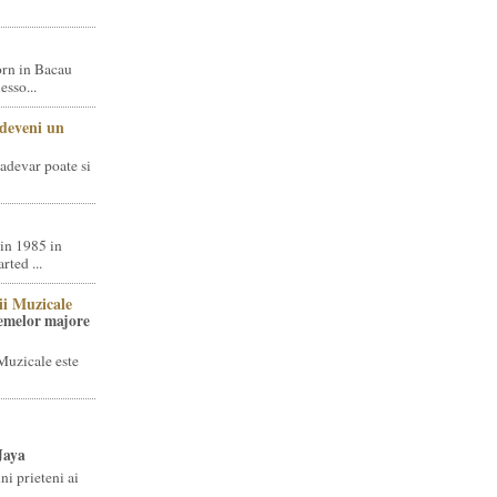
rn in Bacau
sso...
 deveni un
adevar poate si
in 1985 in
ted ...
ii Muzicale
temelor majore
Muzicale este
Jaya
i prieteni ai