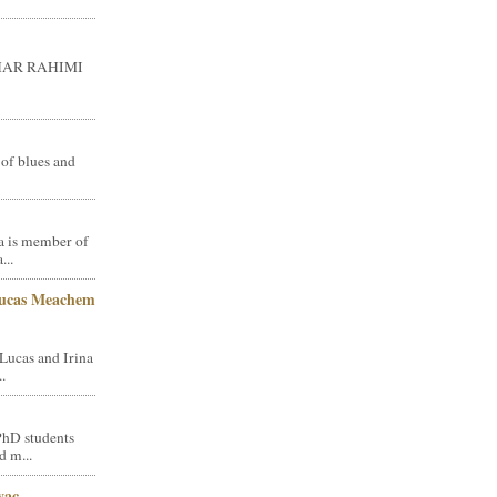
GHAR RAHIMI
 of blues and
a is member of
...
Lucas Meachem
Lucas and Irina
.
PhD students
d m...
vac