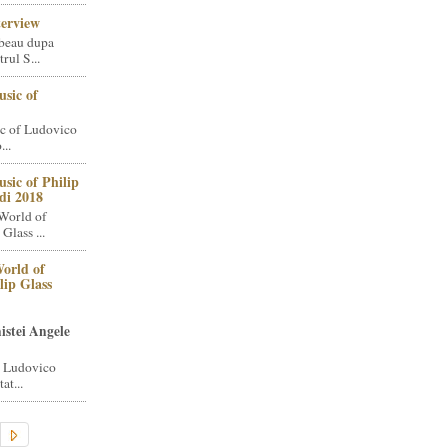
terview
beau dupa
rul S...
sic of
c of Ludovico
..
sic of Philip
di 2018
World of
Glass ...
orld of
lip Glass
istei Angele
i Ludovico
at...