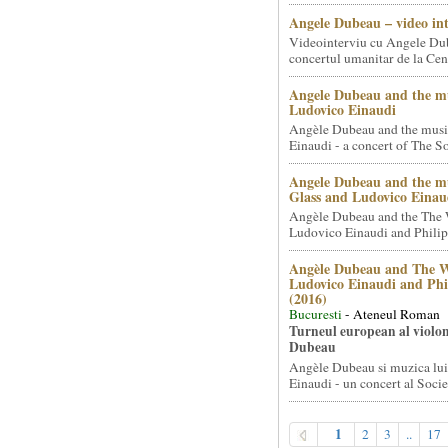
Angele Dubeau – video in
Videointerviu cu Angele Du
concertul umanitar de la Cent
Angele Dubeau and the mu
Ludovico Einaudi
Angèle Dubeau and the musi
Einaudi - a concert of The So.
Angele Dubeau and the mu
Glass and Ludovico Einau
Angèle Dubeau and the The 
Ludovico Einaudi and Philip 
Angèle Dubeau and The W
Ludovico Einaudi and Phi
(2016)
Bucuresti
- Ateneul Roman
Turneul european al violon
Dubeau
Angèle Dubeau si muzica lu
Einaudi - un concert al Societ
1
2
3
..
17