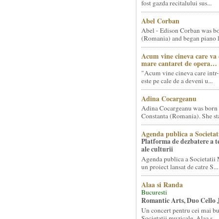
fost gazda recitalului sus...
Abel Corban
Abel - Edison Corban was bo
(Romania) and began piano le
Acum vine cineva care va
mare cantaret de opera…
"Acum vine cineva care intr-
este pe cale de a deveni u...
Adina Cocargeanu
Adina Cocargeanu was born 
Constanta (Romania). She star
Agenda publica a Societat
Platforma de dezbatere a 
ale culturii
Agenda publica a Societatii 
un proiect lansat de catre S...
Alaa si Randa
Bucuresti
Romantic Arts, Duo Cello 
Un concert pentru cei mai bun
Societatii muzicale, Alaa s...