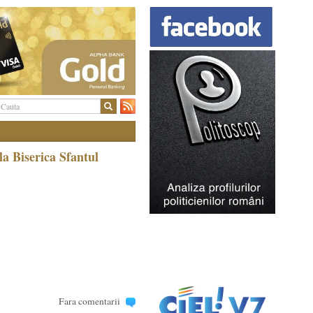
la Biserica Sfantul
Fara comentarii