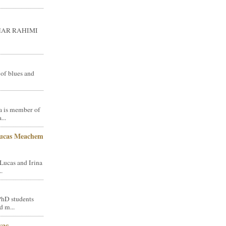
GHAR RAHIMI
 of blues and
a is member of
...
Lucas Meachem
Lucas and Irina
.
PhD students
d m...
vac