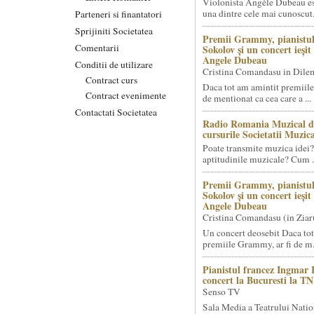
Violonista Angèle Dubeau es
una dintre cele mai cunoscut.
Parteneri si finantatori
Sprijiniti Societatea
Premii Grammy, pianistul
Comentarii
Sokolov și un concert ieși
Angele Dubeau
Conditii de utilizare
Cristina Comandasu in Dile
Contract curs
Daca tot am amintit premiile
Contract evenimente
de mentionat ca cea care a ...
Contactati Societatea
Radio Romania Muzical d
cursurile Societatii Muzica
Poate transmite muzica idei?
aptitudinile muzicale? Cum .
Premii Grammy, pianistul
Sokolov și un concert ieși
Angele Dubeau
Cristina Comandasu (in Ziar
Un concert deosebit Daca tot
premiile Grammy, ar fi de m.
Pianistul francez Ingmar 
concert la Bucuresti la T
Senso TV
Sala Media a Teatrului Natio