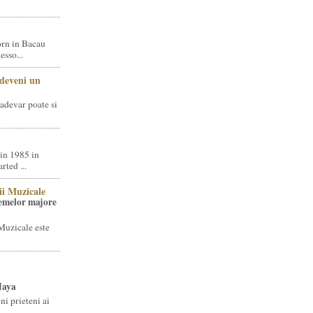
rn in Bacau
sso...
 deveni un
adevar poate si
in 1985 in
ted ...
ii Muzicale
temelor majore
Muzicale este
Jaya
i prieteni ai