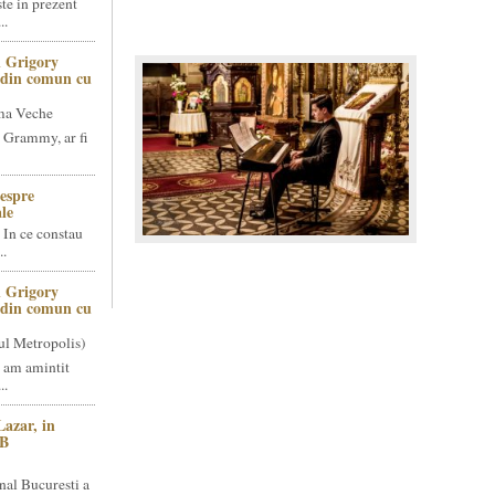
te in prezent
..
 Grigory
t din comun cu
ma Veche
 Grammy, ar fi
espre
le
 In ce constau
..
 Grigory
t din comun cu
ul Metropolis)
 am amintit
..
Lazar, in
NB
nal Bucuresti a