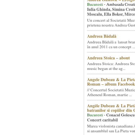
Bucuresti
- Ambasada Croati
Iulia Ghinda, Simina Croi
Moscalu, Ella Bokor, Mirc
Un concert al Societatii Muz
prietena noastra Andrea Gust
Andreea Bădală
Andreea Bădală a lansat 
în anul 2011 ca un concept ...
Andreea Stoica – about
Andreea Stoica: Andreea Sto
music began at the ag...
Angele Dubeau & La Pieta
Roman – album Facebook
// Concertul Societatii Muzic
Atheneul Roman, martie ...
Angèle Dubeau & La Pietà
batranilor si copiilor din
Bucuresti
- Conacul Golescu
Concert caritabil
Marea violonista canadiana
si ansamblul sau La Pieta vor.