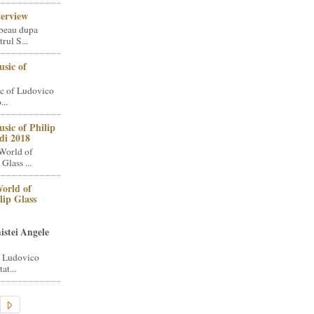
terview
beau dupa
rul S...
sic of
c of Ludovico
..
sic of Philip
di 2018
World of
Glass ...
orld of
lip Glass
istei Angele
i Ludovico
at...