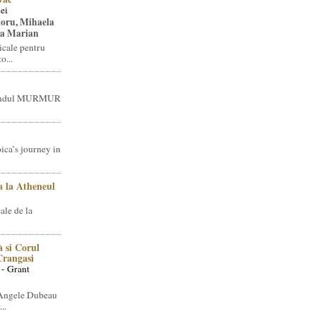
ei
toru, Mihaela
ea Marian
icale pentru
o...
brandul MURMUR
ica’s journey in
 la Atheneul
ale de la
 si Corul
 Crangasi
 - Grant
 Angele Dubeau
..