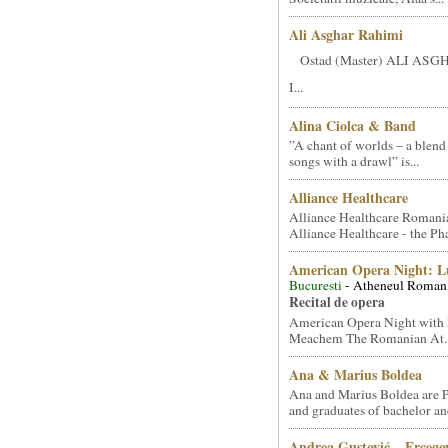
Ali Asghar Rahimi
Ostad (Master) ALI AS
I...
Alina Ciolca & Band
”A chant of worlds – a blend
songs with a drawl” is...
Alliance Healthcare
Alliance Healthcare Romani
Alliance Healthcare - the Pha
American Opera Night: 
Bucuresti
- Atheneul Roman
Recital de opera
American Opera Night with 
Meachem The Romanian At..
Ana & Marius Boldea
Ana and Marius Boldea are 
and graduates of bachelor an
Andrea Gustović – Ercego