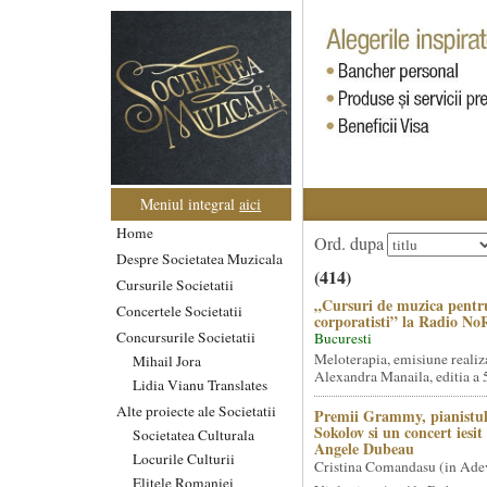
Meniul integral
aici
Home
Ord. dupa
Despre Societatea Muzicala
(414)
Cursurile Societatii
„Cursuri de muzica pentr
Concertele Societatii
corporatisti” la Radio No
Concursurile Societatii
Bucuresti
Meloterapia, emisiune realiz
Mihail Jora
Alexandra Manaila, editia a 5
Lidia Vianu Translates
Alte proiecte ale Societatii
Premii Grammy, pianistul
Sokolov si un concert iesi
Societatea Culturala
Angele Dubeau
Locurile Culturii
Cristina Comandasu (in Ade
Elitele Romaniei