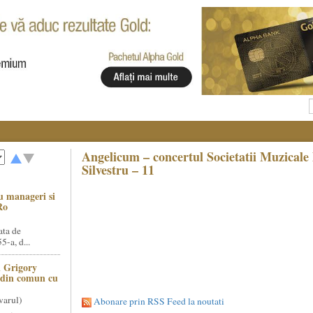
Angelicum – concertul Societatii Muzicale 
Silvestru – 11
u manageri si
Ro
ata de
5-a, d...
 Grigory
t din comun cu
varul)
Abonare prin RSS Feed la noutati