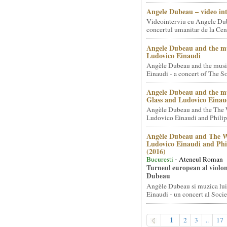
Angele Dubeau – video in
Videointerviu cu Angele Du
concertul umanitar de la Cent
Angele Dubeau and the mu
Ludovico Einaudi
Angèle Dubeau and the musi
Einaudi - a concert of The So.
Angele Dubeau and the mu
Glass and Ludovico Einau
Angèle Dubeau and the The 
Ludovico Einaudi and Philip 
Angèle Dubeau and The W
Ludovico Einaudi and Phi
(2016)
Bucuresti
- Ateneul Roman
Turneul european al violon
Dubeau
Angèle Dubeau si muzica lu
Einaudi - un concert al Societ
1
2
3
..
17