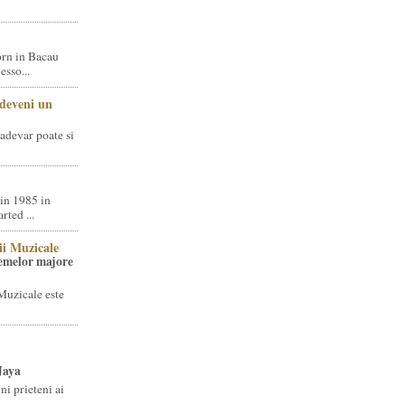
rn in Bacau
sso...
 deveni un
adevar poate si
in 1985 in
ted ...
ii Muzicale
temelor majore
Muzicale este
Jaya
i prieteni ai