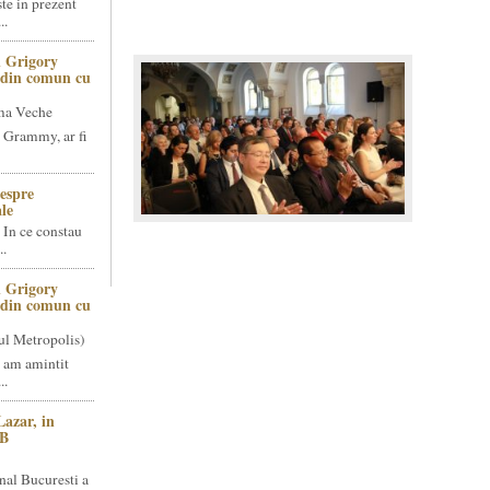
te in prezent
..
 Grigory
t din comun cu
ma Veche
 Grammy, ar fi
espre
le
 In ce constau
..
 Grigory
t din comun cu
ul Metropolis)
 am amintit
..
Lazar, in
NB
nal Bucuresti a