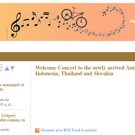
Welcome Concert to the newly arrived Am
Indonesia, Thailand and Slovakia
u manageri si
Ro
ata de
5-a, d...
 Grigory
t din comun cu
varul)
Abonare prin RSS Feed la noutati