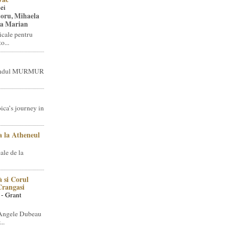
ei
toru, Mihaela
ea Marian
icale pentru
o...
brandul MURMUR
ica’s journey in
 la Atheneul
ale de la
 si Corul
 Crangasi
 - Grant
 Angele Dubeau
..