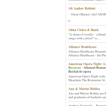
Ali Asghar Rahimi
Ostad (Master) ALI AS
I...
Alina Ciolca & Band
”A chant of worlds – a blend
songs with a drawl” is...
Alliance Healthcare
Alliance Healthcare Romani
Alliance Healthcare - the Pha
American Opera Night: 
Bucuresti
- Atheneul Roman
Recital de opera
American Opera Night with 
Meachem The Romanian At..
Ana & Marius Boldea
Ana and Marius Boldea are 
and graduates of bachelor an
Andrea Gustović – Ercego