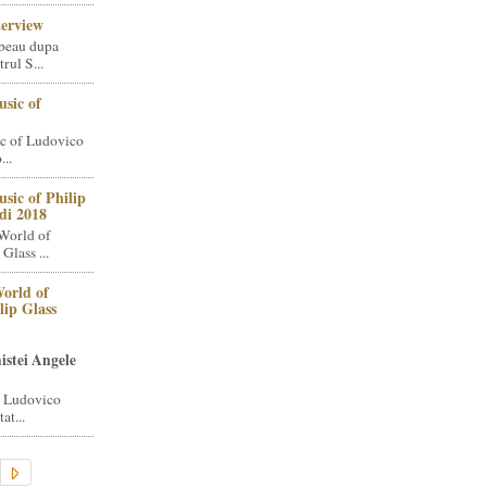
terview
beau dupa
rul S...
sic of
c of Ludovico
..
sic of Philip
di 2018
World of
Glass ...
orld of
lip Glass
istei Angele
i Ludovico
at...