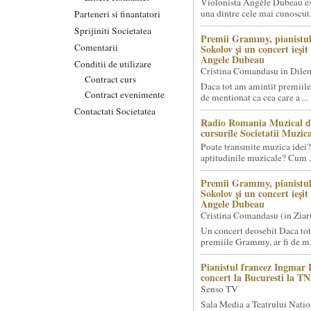
Violonista Angèle Dubeau es
una dintre cele mai cunoscut.
Parteneri si finantatori
Sprijiniti Societatea
Premii Grammy, pianistul
Comentarii
Sokolov și un concert ieși
Angele Dubeau
Conditii de utilizare
Cristina Comandasu in Dile
Contract curs
Daca tot am amintit premiile
Contract evenimente
de mentionat ca cea care a ...
Contactati Societatea
Radio Romania Muzical d
cursurile Societatii Muzica
Poate transmite muzica idei?
aptitudinile muzicale? Cum .
Premii Grammy, pianistul
Sokolov și un concert ieși
Angele Dubeau
Cristina Comandasu (in Ziar
Un concert deosebit Daca tot
premiile Grammy, ar fi de m.
Pianistul francez Ingmar 
concert la Bucuresti la T
Senso TV
Sala Media a Teatrului Natio