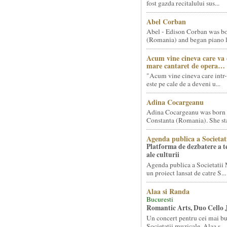
fost gazda recitalului sus...
Abel Corban
Abel - Edison Corban was bo
(Romania) and began piano le
Acum vine cineva care va
mare cantaret de opera…
"Acum vine cineva care intr-
este pe cale de a deveni u...
Adina Cocargeanu
Adina Cocargeanu was born 
Constanta (Romania). She star
Agenda publica a Societat
Platforma de dezbatere a 
ale culturii
Agenda publica a Societatii 
un proiect lansat de catre S...
Alaa si Randa
Bucuresti
Romantic Arts, Duo Cello 
Un concert pentru cei mai bun
Societatii muzicale, Alaa s...