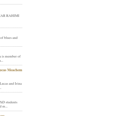
GHAR RAHIMI
 of blues and
a is member of
...
Lucas Meachem
Lucas and Irina
.
PhD students
d m...
vac