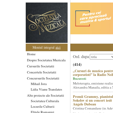
Meniul integral
aici
Home
Ord. dupa
Despre Societatea Muzicala
(414)
Cursurile Societatii
„Cursuri de muzica pentr
Concertele Societatii
corporatisti” la Radio No
Concursurile Societatii
Bucuresti
Meloterapia, emisiune realiz
Mihail Jora
Alexandra Manaila, editia a 5
Lidia Vianu Translates
Alte proiecte ale Societatii
Premii Grammy, pianistul
Sokolov si un concert iesi
Societatea Culturala
Angele Dubeau
Locurile Culturii
Cristina Comandasu (in Ade
Elitele Romaniei