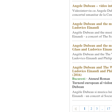
Angele Dubeau – video in
Videointerviu cu Angele Du
concertul umanitar de la Cent
Angele Dubeau and the mu
Ludovico Einaudi
Angèle Dubeau and the musi
Einaudi - a concert of The So.
Angele Dubeau and the mu
Glass and Ludovico Einau
Angèle Dubeau and the The 
Ludovico Einaudi and Philip 
Angèle Dubeau and The W
Ludovico Einaudi and Phi
(2016)
Bucuresti
- Ateneul Roman
Turneul european al violon
Dubeau
Angèle Dubeau si muzica lu
Einaudi - un concert al Societ
1
2
3
..
17