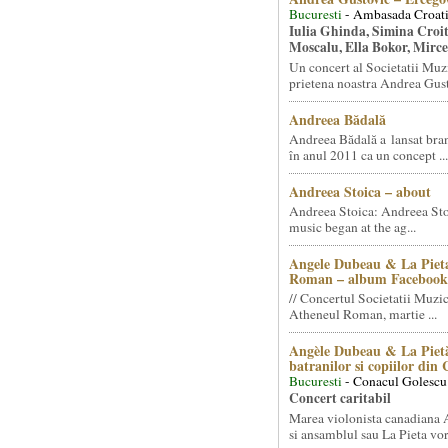
Bucuresti
- Ambasada Croati
Iulia Ghinda, Simina Croi
Moscalu, Ella Bokor, Mirc
Un concert al Societatii Muz
prietena noastra Andrea Gust
Andreea Bădală
Andreea Bădală a lansat 
în anul 2011 ca un concept ...
Andreea Stoica – about
Andreea Stoica: Andreea Sto
music began at the ag...
Angele Dubeau & La Pieta
Roman – album Facebook
// Concertul Societatii Muzic
Atheneul Roman, martie ...
Angèle Dubeau & La Pietà
batranilor si copiilor din
Bucuresti
- Conacul Golescu
Concert caritabil
Marea violonista canadiana
si ansamblul sau La Pieta vor.