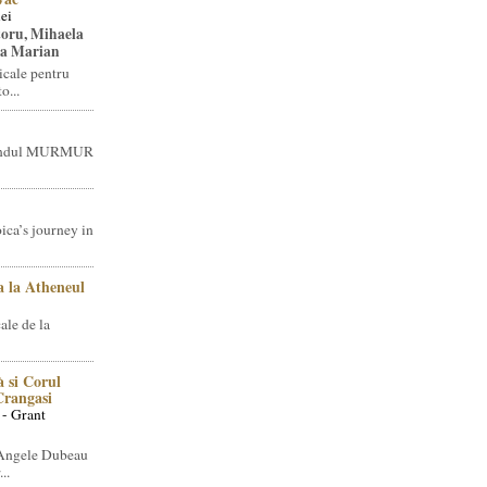
ei
toru, Mihaela
ea Marian
icale pentru
o...
brandul MURMUR
ica’s journey in
 la Atheneul
ale de la
 si Corul
 Crangasi
 - Grant
 Angele Dubeau
..