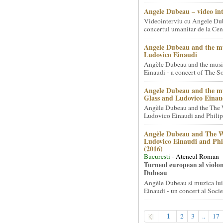
Angele Dubeau – video in
Videointerviu cu Angele Du
concertul umanitar de la Cent
Angele Dubeau and the mu
Ludovico Einaudi
Angèle Dubeau and the musi
Einaudi - a concert of The So.
Angele Dubeau and the mu
Glass and Ludovico Einau
Angèle Dubeau and the The 
Ludovico Einaudi and Philip 
Angèle Dubeau and The W
Ludovico Einaudi and Phi
(2016)
Bucuresti
- Ateneul Roman
Turneul european al violon
Dubeau
Angèle Dubeau si muzica lu
Einaudi - un concert al Societ
1
2
3
..
17