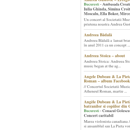
Bucuresti
- Ambasada Croati
Iulia Ghinda, Simina Croi
Moscalu, Ella Bokor, Mirc
Un concert al Societatii Muz
prietena noastra Andrea Gust
Andreea Bădală
Andreea Bădală a lansat 
în anul 2011 ca un concept ...
Andreea Stoica – about
Andreea Stoica: Andreea Sto
music began at the ag...
Angele Dubeau & La Pieta
Roman – album Facebook
// Concertul Societatii Muzic
Atheneul Roman, martie ...
Angèle Dubeau & La Pietà
batranilor si copiilor din
Bucuresti
- Conacul Golescu
Concert caritabil
Marea violonista canadiana
si ansamblul sau La Pieta vor.