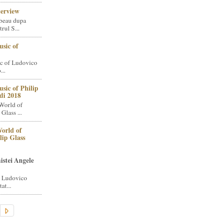
terview
beau dupa
rul S...
sic of
c of Ludovico
..
sic of Philip
di 2018
World of
Glass ...
orld of
lip Glass
istei Angele
i Ludovico
at...