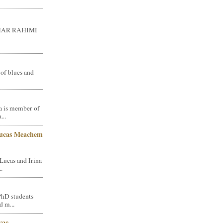
GHAR RAHIMI
 of blues and
a is member of
...
Lucas Meachem
Lucas and Irina
.
PhD students
d m...
vac