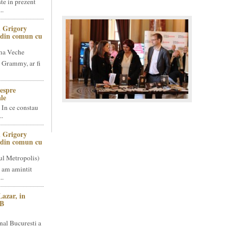
te in prezent
..
 Grigory
t din comun cu
ma Veche
 Grammy, ar fi
espre
le
 In ce constau
..
 Grigory
t din comun cu
ul Metropolis)
 am amintit
..
Lazar, in
NB
nal Bucuresti a