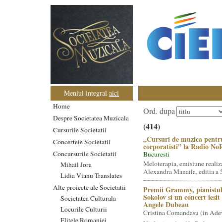
Meniul integral
aici
Home
Ord. dupa
Despre Societatea Muzicala
(414)
Cursurile Societatii
„Cursuri de muzica pentr
Concertele Societatii
corporatisti” la Radio No
Concursurile Societatii
Bucuresti
Meloterapia, emisiune realiz
Mihail Jora
Alexandra Manaila, editia a 5
Lidia Vianu Translates
Alte proiecte ale Societatii
Premii Grammy, pianistul
Sokolov si un concert iesi
Societatea Culturala
Angele Dubeau
Locurile Culturii
Cristina Comandasu (in Ade
Elitele Romaniei