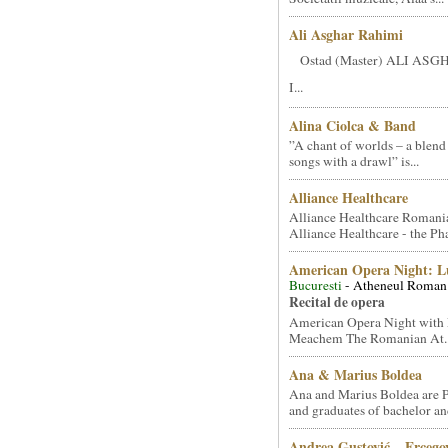
Ali Asghar Rahimi
Ostad (Master) ALI AS
I...
Alina Ciolca & Band
”A chant of worlds – a blend
songs with a drawl” is...
Alliance Healthcare
Alliance Healthcare Romani
Alliance Healthcare - the Pha
American Opera Night: 
Bucuresti
- Atheneul Roman
Recital de opera
American Opera Night with 
Meachem The Romanian At..
Ana & Marius Boldea
Ana and Marius Boldea are 
and graduates of bachelor an
Andrea Gustović – Ercego