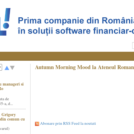
Autumn Morning Mood la Ateneul Roman
u manageri si
Ro
ata de
5-a, d...
 Grigory
t din comun cu
Abonare prin RSS Feed la noutati
varul)