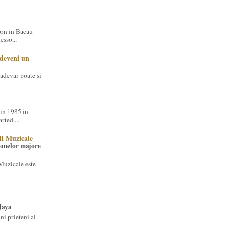
rn in Bacau
sso...
 deveni un
adevar poate si
in 1985 in
ted ...
ii Muzicale
temelor majore
Muzicale este
Jaya
i prieteni ai