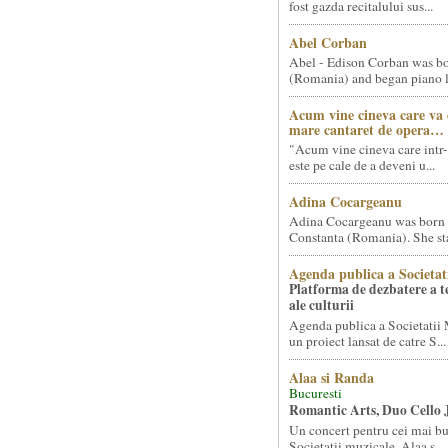
fost gazda recitalului sus...
Abel Corban
Abel - Edison Corban was bo
(Romania) and began piano le
Acum vine cineva care va
mare cantaret de opera…
"Acum vine cineva care intr-
este pe cale de a deveni u...
Adina Cocargeanu
Adina Cocargeanu was born 
Constanta (Romania). She star
Agenda publica a Societat
Platforma de dezbatere a 
ale culturii
Agenda publica a Societatii 
un proiect lansat de catre S...
Alaa si Randa
Bucuresti
Romantic Arts, Duo Cello 
Un concert pentru cei mai bun
Societatii muzicale, Alaa s...