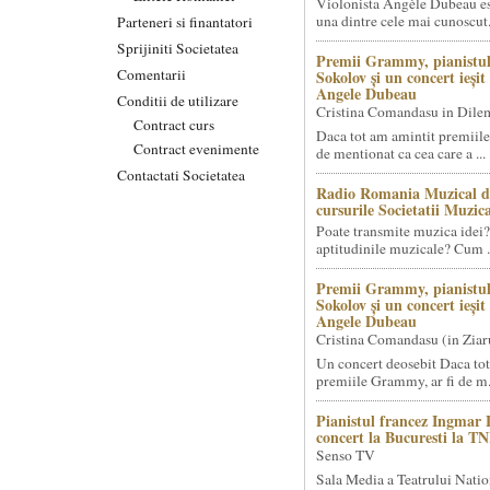
Violonista Angèle Dubeau es
una dintre cele mai cunoscut.
Parteneri si finantatori
Sprijiniti Societatea
Premii Grammy, pianistul
Comentarii
Sokolov și un concert ieși
Angele Dubeau
Conditii de utilizare
Cristina Comandasu in Dile
Contract curs
Daca tot am amintit premiile
Contract evenimente
de mentionat ca cea care a ...
Contactati Societatea
Radio Romania Muzical d
cursurile Societatii Muzica
Poate transmite muzica idei?
aptitudinile muzicale? Cum .
Premii Grammy, pianistul
Sokolov și un concert ieși
Angele Dubeau
Cristina Comandasu (in Ziar
Un concert deosebit Daca tot
premiile Grammy, ar fi de m.
Pianistul francez Ingmar 
concert la Bucuresti la T
Senso TV
Sala Media a Teatrului Natio