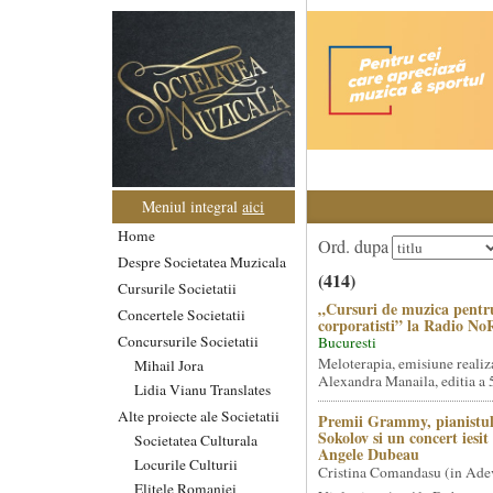
Meniul integral
aici
Home
Ord. dupa
Despre Societatea Muzicala
(414)
Cursurile Societatii
„Cursuri de muzica pentr
Concertele Societatii
corporatisti” la Radio No
Concursurile Societatii
Bucuresti
Meloterapia, emisiune realiz
Mihail Jora
Alexandra Manaila, editia a 5
Lidia Vianu Translates
Alte proiecte ale Societatii
Premii Grammy, pianistul
Sokolov si un concert iesi
Societatea Culturala
Angele Dubeau
Locurile Culturii
Cristina Comandasu (in Ade
Elitele Romaniei