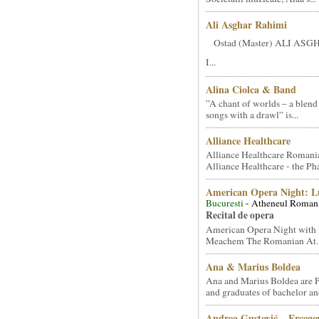
Ali Asghar Rahimi
Ostad (Master) ALI AS
I...
Alina Ciolca & Band
”A chant of worlds – a blend
songs with a drawl” is...
Alliance Healthcare
Alliance Healthcare Romani
Alliance Healthcare - the Pha
American Opera Night: 
Bucuresti
- Atheneul Roman
Recital de opera
American Opera Night with 
Meachem The Romanian At..
Ana & Marius Boldea
Ana and Marius Boldea are 
and graduates of bachelor an
Andrea Gustović – Ercego