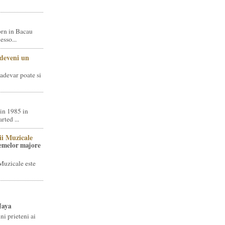
rn in Bacau
sso...
 deveni un
adevar poate si
in 1985 in
ted ...
ii Muzicale
temelor majore
Muzicale este
Jaya
i prieteni ai