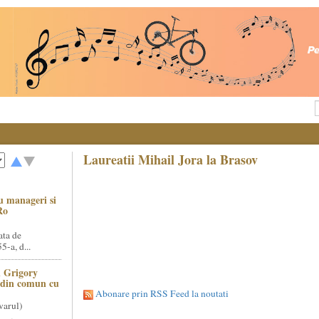
Laureatii Mihail Jora la Brasov
u manageri si
Ro
ata de
5-a, d...
 Grigory
t din comun cu
Abonare prin RSS Feed la noutati
varul)