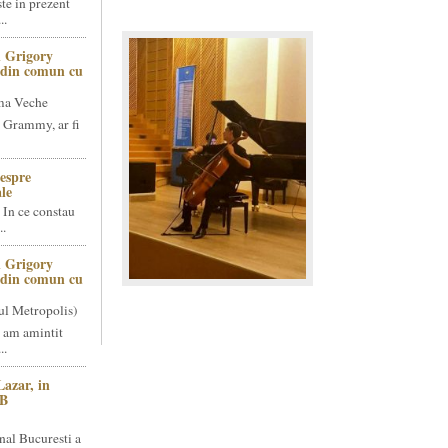
te in prezent
..
 Grigory
t din comun cu
ma Veche
 Grammy, ar fi
espre
le
 In ce constau
..
 Grigory
t din comun cu
ul Metropolis)
 am amintit
..
Lazar, in
NB
nal Bucuresti a