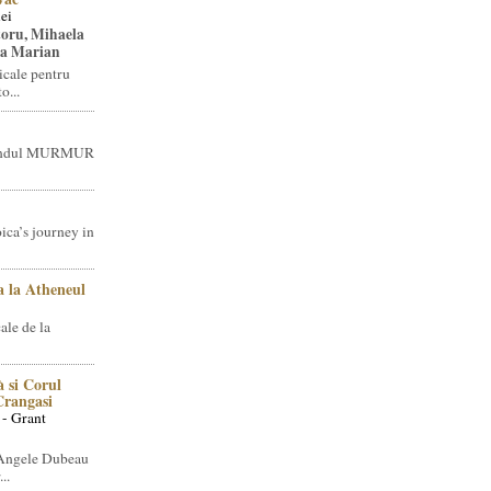
ei
toru, Mihaela
ea Marian
icale pentru
o...
brandul MURMUR
ica’s journey in
 la Atheneul
ale de la
 si Corul
 Crangasi
 - Grant
 Angele Dubeau
..