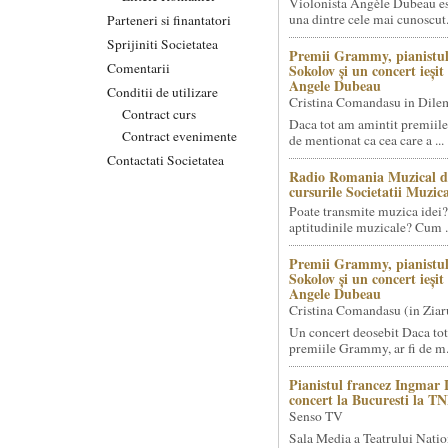
Violonista Angèle Dubeau es
una dintre cele mai cunoscut.
Parteneri si finantatori
Sprijiniti Societatea
Premii Grammy, pianistul
Comentarii
Sokolov și un concert ieși
Angele Dubeau
Conditii de utilizare
Cristina Comandasu in Dile
Contract curs
Daca tot am amintit premiile
Contract evenimente
de mentionat ca cea care a ...
Contactati Societatea
Radio Romania Muzical d
cursurile Societatii Muzica
Poate transmite muzica idei?
aptitudinile muzicale? Cum .
Premii Grammy, pianistul
Sokolov și un concert ieși
Angele Dubeau
Cristina Comandasu (in Ziar
Un concert deosebit Daca tot
premiile Grammy, ar fi de m.
Pianistul francez Ingmar 
concert la Bucuresti la T
Senso TV
Sala Media a Teatrului Natio