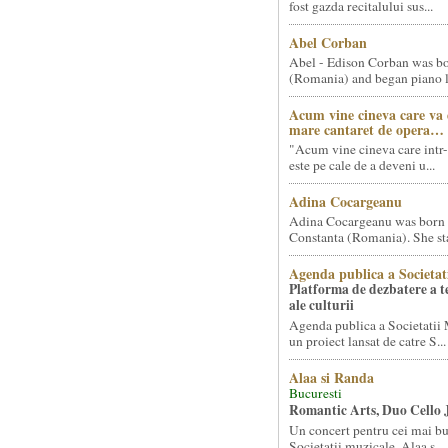
fost gazda recitalului sus...
Abel Corban
Abel - Edison Corban was bo
(Romania) and began piano le
Acum vine cineva care va
mare cantaret de opera…
"Acum vine cineva care intr-
este pe cale de a deveni u...
Adina Cocargeanu
Adina Cocargeanu was born 
Constanta (Romania). She star
Agenda publica a Societat
Platforma de dezbatere a 
ale culturii
Agenda publica a Societatii 
un proiect lansat de catre S...
Alaa si Randa
Bucuresti
Romantic Arts, Duo Cello 
Un concert pentru cei mai bun
Societatii muzicale, Alaa s...