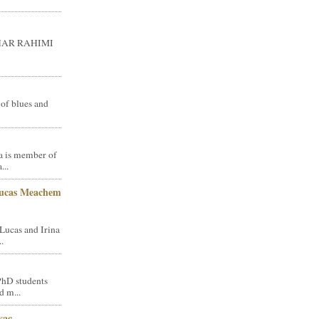
GHAR RAHIMI
 of blues and
a is member of
...
Lucas Meachem
Lucas and Irina
.
PhD students
d m...
vac