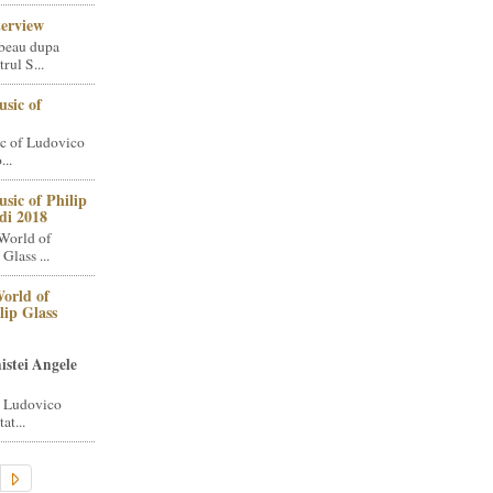
terview
beau dupa
rul S...
sic of
c of Ludovico
..
sic of Philip
di 2018
World of
Glass ...
orld of
lip Glass
istei Angele
i Ludovico
at...