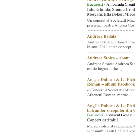
Bucuresti
- Ambasada Croati
Iulia Ghinda, Simina Croi
Moscalu, Ella Bokor, Mirc
Un concert al Societatii Muz
prietena noastra Andrea Gust
Andreea Bădală
Andreea Bădală a lansat 
în anul 2011 ca un concept ...
Andreea Stoica – about
Andreea Stoica: Andreea Sto
music began at the ag...
Angele Dubeau & La Pieta
Roman – album Facebook
// Concertul Societatii Muzic
Atheneul Roman, martie ...
Angèle Dubeau & La Pietà
batranilor si copiilor din
Bucuresti
- Conacul Golescu
Concert caritabil
Marea violonista canadiana
si ansamblul sau La Pieta vor.