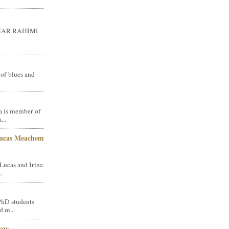
GHAR RAHIMI
 of blues and
a is member of
...
Lucas Meachem
Lucas and Irina
.
PhD students
d m...
vac