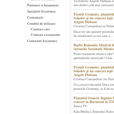
Violonista Angèle Dubeau es
una dintre cele mai cunoscut.
Parteneri si finantatori
Sprijiniti Societatea
Premii Grammy, pianistul
Comentarii
Sokolov și un concert ieși
Angele Dubeau
Conditii de utilizare
Cristina Comandasu in Dile
Contract curs
Daca tot am amintit premiile
Contract evenimente
de mentionat ca cea care a ...
Contactati Societatea
Radio Romania Muzical d
cursurile Societatii Muzica
Poate transmite muzica idei?
aptitudinile muzicale? Cum .
Premii Grammy, pianistul
Sokolov și un concert ieși
Angele Dubeau
Cristina Comandasu (in Ziar
Un concert deosebit Daca tot
premiile Grammy, ar fi de m.
Pianistul francez Ingmar 
concert la Bucuresti la T
Senso TV
Sala Media a Teatrului Natio