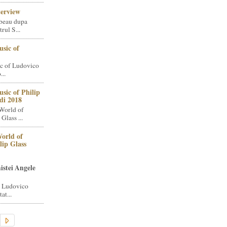
terview
beau dupa
rul S...
sic of
c of Ludovico
..
sic of Philip
di 2018
World of
Glass ...
orld of
lip Glass
istei Angele
i Ludovico
at...