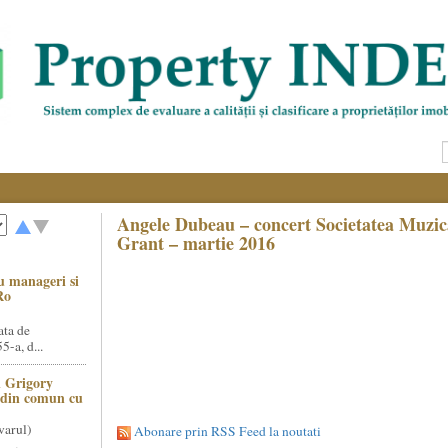
Angele Dubeau – concert Societatea Muzic
Grant – martie 2016
u manageri si
Ro
ata de
5-a, d...
 Grigory
t din comun cu
varul)
Abonare prin RSS Feed la noutati