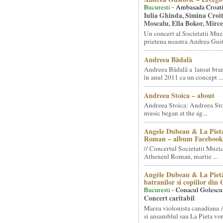
Bucuresti
- Ambasada Croati
Iulia Ghinda, Simina Croi
Moscalu, Ella Bokor, Mirc
Un concert al Societatii Muz
prietena noastra Andrea Gust
Andreea Bădală
Andreea Bădală a lansat 
în anul 2011 ca un concept ...
Andreea Stoica – about
Andreea Stoica: Andreea Sto
music began at the ag...
Angele Dubeau & La Pieta
Roman – album Facebook
// Concertul Societatii Muzic
Atheneul Roman, martie ...
Angèle Dubeau & La Pietà
batranilor si copiilor din
Bucuresti
- Conacul Golescu
Concert caritabil
Marea violonista canadiana
si ansamblul sau La Pieta vor.