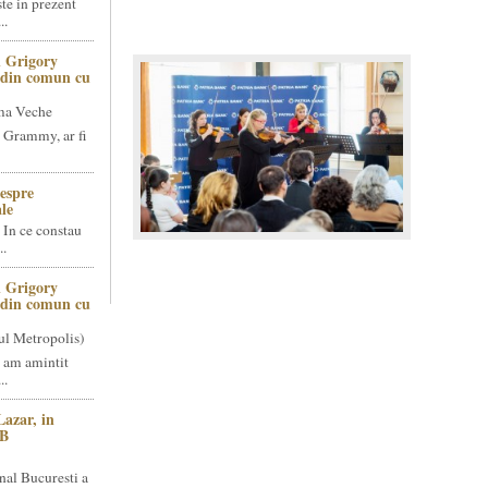
te in prezent
..
 Grigory
t din comun cu
ma Veche
 Grammy, ar fi
espre
le
 In ce constau
..
 Grigory
t din comun cu
ul Metropolis)
 am amintit
..
Lazar, in
NB
nal Bucuresti a