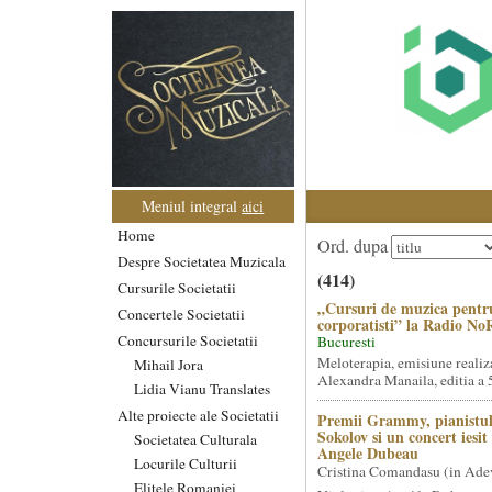
Meniul integral
aici
Home
Ord. dupa
Despre Societatea Muzicala
(414)
Cursurile Societatii
„Cursuri de muzica pentr
Concertele Societatii
corporatisti” la Radio No
Concursurile Societatii
Bucuresti
Meloterapia, emisiune realiz
Mihail Jora
Alexandra Manaila, editia a 5
Lidia Vianu Translates
Alte proiecte ale Societatii
Premii Grammy, pianistul
Sokolov si un concert iesi
Societatea Culturala
Angele Dubeau
Locurile Culturii
Cristina Comandasu (in Ade
Elitele Romaniei