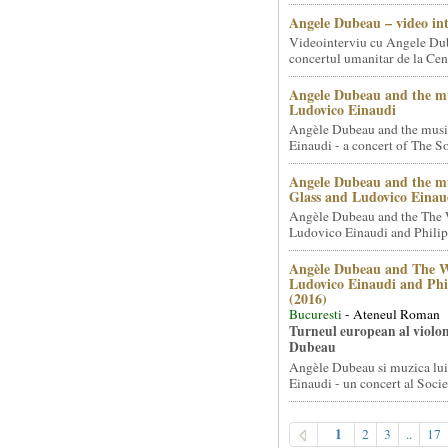
Angele Dubeau – video in
Videointerviu cu Angele Du
concertul umanitar de la Cent
Angele Dubeau and the mu
Ludovico Einaudi
Angèle Dubeau and the musi
Einaudi - a concert of The So.
Angele Dubeau and the mu
Glass and Ludovico Einau
Angèle Dubeau and the The 
Ludovico Einaudi and Philip 
Angèle Dubeau and The W
Ludovico Einaudi and Phi
(2016)
Bucuresti
- Ateneul Roman
Turneul european al violon
Dubeau
Angèle Dubeau si muzica lu
Einaudi - un concert al Societ
1
2
3
..
17