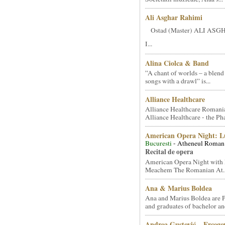
Ali Asghar Rahimi
Ostad (Master) ALI AS
I...
Alina Ciolca & Band
”A chant of worlds – a blend
songs with a drawl” is...
Alliance Healthcare
Alliance Healthcare Romani
Alliance Healthcare - the Pha
American Opera Night: 
Bucuresti
- Atheneul Roman
Recital de opera
American Opera Night with 
Meachem The Romanian At..
Ana & Marius Boldea
Ana and Marius Boldea are 
and graduates of bachelor an
Andrea Gustović – Ercego