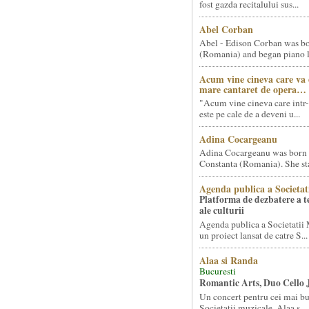
fost gazda recitalului sus...
Abel Corban
Abel - Edison Corban was bo
(Romania) and began piano le
Acum vine cineva care va
mare cantaret de opera…
"Acum vine cineva care intr-
este pe cale de a deveni u...
Adina Cocargeanu
Adina Cocargeanu was born 
Constanta (Romania). She star
Agenda publica a Societat
Platforma de dezbatere a 
ale culturii
Agenda publica a Societatii 
un proiect lansat de catre S...
Alaa si Randa
Bucuresti
Romantic Arts, Duo Cello 
Un concert pentru cei mai bun
Societatii muzicale, Alaa s...