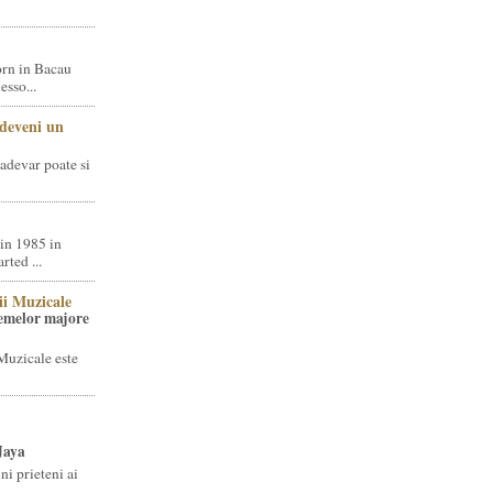
rn in Bacau
sso...
 deveni un
adevar poate si
in 1985 in
ted ...
ii Muzicale
temelor majore
Muzicale este
Jaya
i prieteni ai