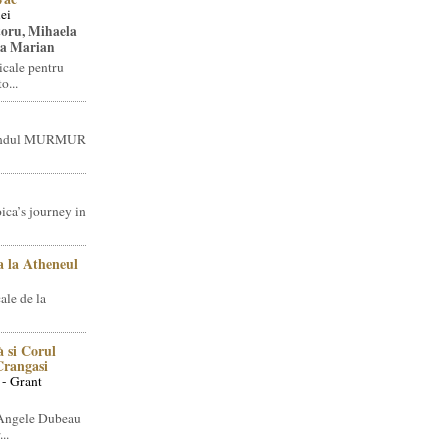
ei
toru, Mihaela
ea Marian
icale pentru
o...
brandul MURMUR
ica’s journey in
 la Atheneul
ale de la
 si Corul
 Crangasi
 - Grant
 Angele Dubeau
..