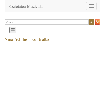
Societatea Muzicala
Toggle
navigation
Nina Achilov – contralto