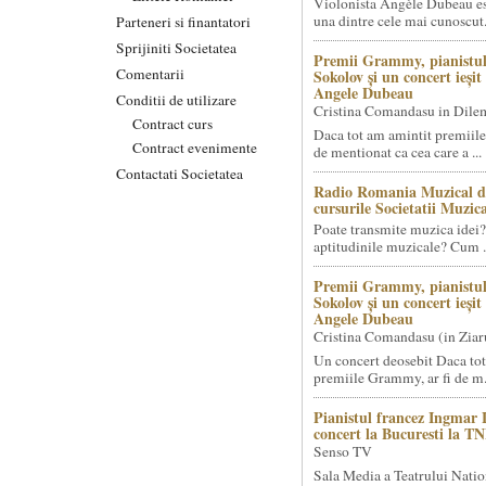
Violonista Angèle Dubeau es
una dintre cele mai cunoscut.
Parteneri si finantatori
Sprijiniti Societatea
Premii Grammy, pianistul
Comentarii
Sokolov și un concert ieși
Angele Dubeau
Conditii de utilizare
Cristina Comandasu in Dile
Contract curs
Daca tot am amintit premiile
Contract evenimente
de mentionat ca cea care a ...
Contactati Societatea
Radio Romania Muzical d
cursurile Societatii Muzica
Poate transmite muzica idei?
aptitudinile muzicale? Cum .
Premii Grammy, pianistul
Sokolov și un concert ieși
Angele Dubeau
Cristina Comandasu (in Ziar
Un concert deosebit Daca tot
premiile Grammy, ar fi de m.
Pianistul francez Ingmar 
concert la Bucuresti la T
Senso TV
Sala Media a Teatrului Natio