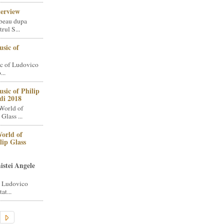
terview
beau dupa
rul S...
sic of
c of Ludovico
..
sic of Philip
di 2018
World of
Glass ...
orld of
lip Glass
istei Angele
i Ludovico
at...