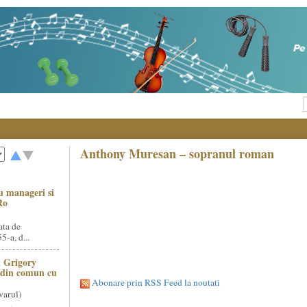
Anthony Muresan – sopranul roman
u manageri si
Ro
ata de
5-a, d...
 Grigory
t din comun cu
Abonare prin RSS Feed la noutati
varul)