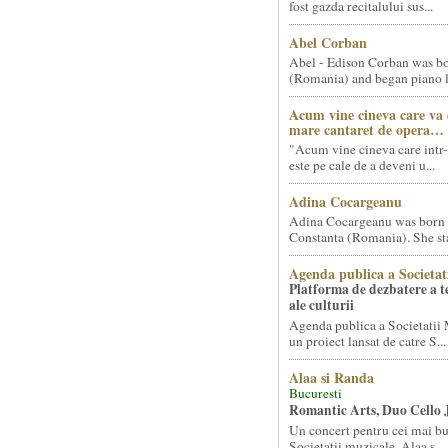
fost gazda recitalului sus...
Abel Corban
Abel - Edison Corban was bo
(Romania) and began piano le
Acum vine cineva care va
mare cantaret de opera…
"Acum vine cineva care intr-
este pe cale de a deveni u...
Adina Cocargeanu
Adina Cocargeanu was born 
Constanta (Romania). She star
Agenda publica a Societat
Platforma de dezbatere a 
ale culturii
Agenda publica a Societatii 
un proiect lansat de catre S...
Alaa si Randa
Bucuresti
Romantic Arts, Duo Cello 
Un concert pentru cei mai bun
Societatii muzicale, Alaa s...