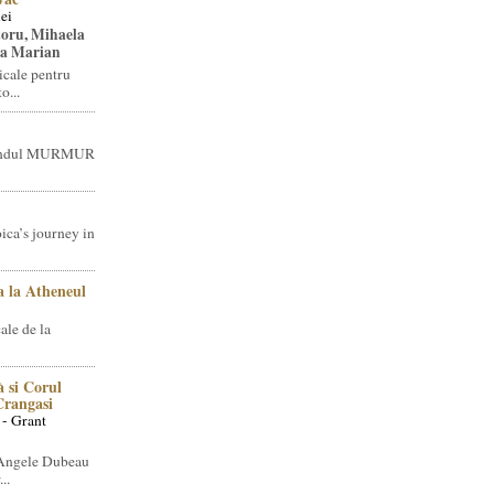
ei
toru, Mihaela
ea Marian
icale pentru
o...
brandul MURMUR
ica’s journey in
 la Atheneul
ale de la
 si Corul
 Crangasi
 - Grant
 Angele Dubeau
..