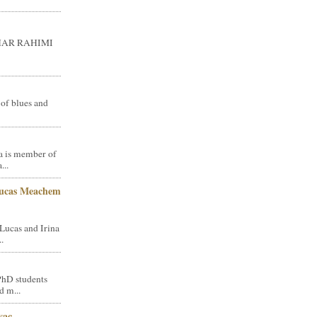
GHAR RAHIMI
 of blues and
a is member of
...
Lucas Meachem
Lucas and Irina
.
PhD students
d m...
vac