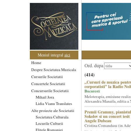
Meniul integral
aici
Home
Ord. dupa
Despre Societatea Muzicala
(414)
Cursurile Societatii
„Cursuri de muzica pentr
Concertele Societatii
corporatisti” la Radio No
Concursurile Societatii
Bucuresti
Meloterapia, emisiune realiz
Mihail Jora
Alexandra Manaila, editia a 5
Lidia Vianu Translates
Alte proiecte ale Societatii
Premii Grammy, pianistul
Sokolov si un concert iesi
Societatea Culturala
Angele Dubeau
Locurile Culturii
Cristina Comandasu (in Ade
Elitele Romaniei