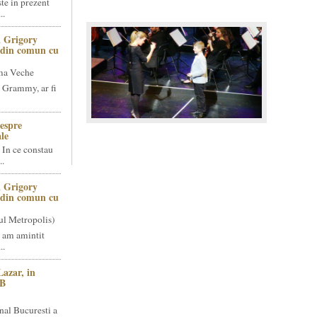
te in prezent
..
 Grigory
t din comun cu
ma Veche
 Grammy, ar fi
espre
le
 In ce constau
..
 Grigory
t din comun cu
ul Metropolis)
 am amintit
..
Lazar, in
NB
nal Bucuresti a