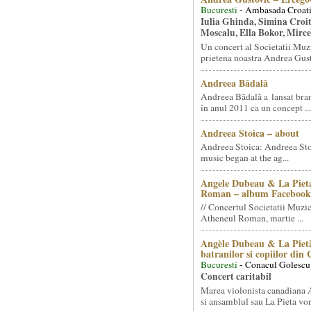
Bucuresti
- Ambasada Croati
Iulia Ghinda, Simina Croi
Moscalu, Ella Bokor, Mirc
Un concert al Societatii Muz
prietena noastra Andrea Gust
Andreea Bădală
Andreea Bădală a lansat 
în anul 2011 ca un concept ...
Andreea Stoica – about
Andreea Stoica: Andreea Sto
music began at the ag...
Angele Dubeau & La Pieta
Roman – album Facebook
// Concertul Societatii Muzic
Atheneul Roman, martie ...
Angèle Dubeau & La Pietà
batranilor si copiilor din
Bucuresti
- Conacul Golescu
Concert caritabil
Marea violonista canadiana
si ansamblul sau La Pieta vor.