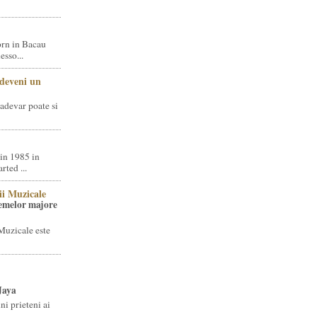
rn in Bacau
sso...
 deveni un
adevar poate si
in 1985 in
ted ...
ii Muzicale
temelor majore
Muzicale este
Jaya
i prieteni ai