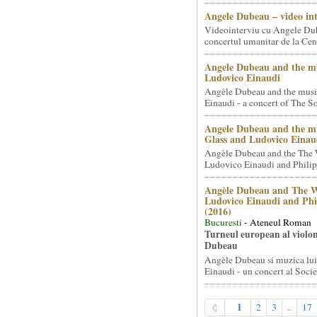
Angele Dubeau – video in
Videointerviu cu Angele Du
concertul umanitar de la Cent
Angele Dubeau and the mu
Ludovico Einaudi
Angèle Dubeau and the musi
Einaudi - a concert of The So.
Angele Dubeau and the mu
Glass and Ludovico Einau
Angèle Dubeau and the The 
Ludovico Einaudi and Philip 
Angèle Dubeau and The W
Ludovico Einaudi and Phi
(2016)
Bucuresti
- Ateneul Roman
Turneul european al violon
Dubeau
Angèle Dubeau si muzica lu
Einaudi - un concert al Societ
1
2
3
..
17