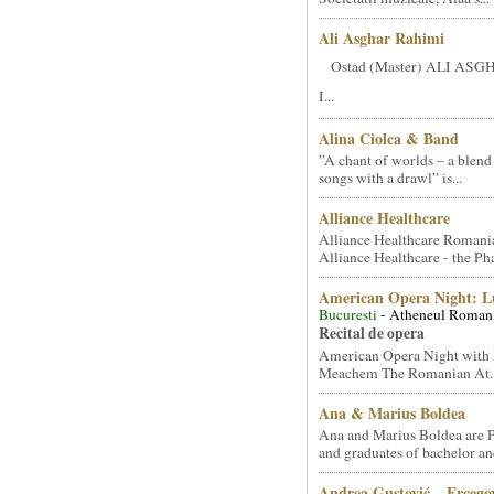
Ali Asghar Rahimi
Ostad (Master) ALI AS
I...
Alina Ciolca & Band
”A chant of worlds – a blend
songs with a drawl” is...
Alliance Healthcare
Alliance Healthcare Romani
Alliance Healthcare - the Pha
American Opera Night: 
Bucuresti
- Atheneul Roman
Recital de opera
American Opera Night with 
Meachem The Romanian At..
Ana & Marius Boldea
Ana and Marius Boldea are 
and graduates of bachelor an
Andrea Gustović – Ercego